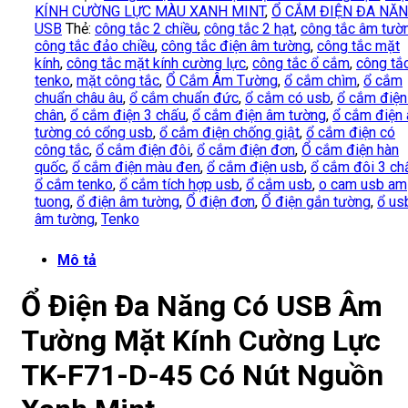
KÍNH CƯỜNG LỰC MÀU XANH MINT
,
Ổ CẮM ĐIỆN ĐA NĂ
USB
Thẻ:
công tắc 2 chiều
,
công tắc 2 hạt
,
công tắc âm tườ
công tắc đảo chiều
,
công tắc điện âm tường
,
công tắc mặt
kính
,
công tắc mặt kính cường lực
,
công tắc ổ cắm
,
công tắ
tenko
,
mặt công tắc
,
Ổ Cắm Âm Tường
,
ổ cắm chìm
,
ổ cắm
chuẩn châu âu
,
ổ cắm chuẩn đức
,
ổ cắm có usb
,
ổ cắm điện
chân
,
ổ cắm điện 3 chấu
,
ổ cắm điện âm tường
,
ổ cắm điện
tường có cổng usb
,
ổ cắm điện chống giật
,
ổ cắm điện có
công tắc
,
ổ cắm điện đôi
,
ổ cắm điện đơn
,
Ổ cắm điện hàn
quốc
,
ổ cắm điện màu đen
,
ổ cắm điện usb
,
ổ cắm đôi 3 ch
ổ cắm tenko
,
ổ cắm tích hợp usb
,
ổ cắm usb
,
o cam usb am
tuong
,
ổ điện âm tường
,
Ổ điện đơn
,
Ổ điện gắn tường
,
ổ us
âm tường
,
Tenko
Mô tả
Ổ Điện Đa Năng Có USB Âm
Tường Mặt Kính Cường Lực
TK-F71-D-45 Có Nút Nguồn