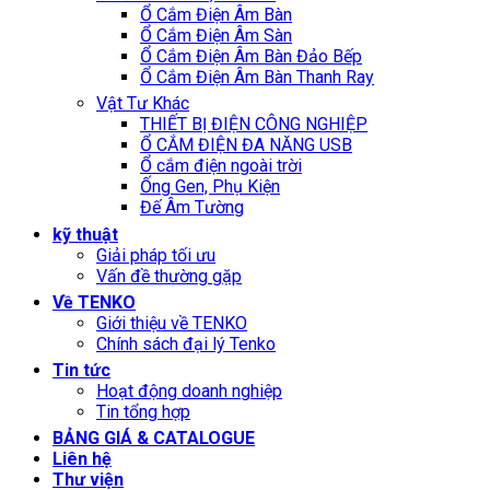
Ổ Cắm Điện Âm Bàn
Ổ Cắm Điện Âm Sàn
Ổ Cắm Điện Âm Bàn Đảo Bếp
Ổ Cắm Điện Âm Bàn Thanh Ray
Vật Tư Khác
THIẾT BỊ ĐIỆN CÔNG NGHIỆP
Ổ CẮM ĐIỆN ĐA NĂNG USB
Ổ cắm điện ngoài trời
Ống Gen, Phụ Kiện
Đế Âm Tường
kỹ thuật
Giải pháp tối ưu
Vấn đề thường gặp
Về TENKO
Giới thiệu về TENKO
Chính sách đại lý Tenko
Tin tức
Hoạt động doanh nghiệp
Tin tổng hợp
BẢNG GIÁ & CATALOGUE
Liên hệ
Thư viện