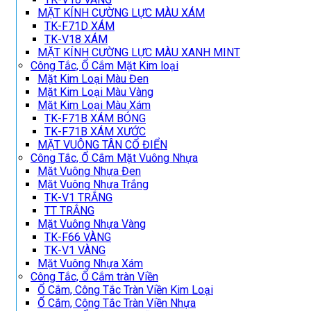
MẶT KÍNH CƯỜNG LỰC MÀU XÁM
TK-F71D XÁM
TK-V18 XÁM
MẶT KÍNH CƯỜNG LỰC MÀU XANH MINT
Công Tắc, Ổ Cắm Mặt Kim loại
Mặt Kim Loại Màu Đen
Mặt Kim Loại Màu Vàng
Mặt Kim Loại Màu Xám
TK-F71B XÁM BÓNG
TK-F71B XÁM XƯỚC
MẶT VUÔNG TÂN CỔ ĐIỂN
Công Tắc, Ổ Cắm Mặt Vuông Nhựa
Mặt Vuông Nhựa Đen
Mặt Vuông Nhựa Trắng
TK-V1 TRẮNG
TT TRẮNG
Mặt Vuông Nhựa Vàng
TK-F66 VÀNG
TK-V1 VÀNG
Mặt Vuông Nhựa Xám
Công Tắc, Ổ Cắm tràn Viền
Ổ Cắm, Công Tắc Tràn Viền Kim Loại
Ổ Cắm, Công Tắc Tràn Viền Nhựa