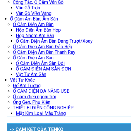
Công Tắc, Ổ Cắm Vân Gỗ
Vân Gỗ Trơn
Vân Gỗ Viền Vàng
Ổ Cắm Âm Bàn, Âm Sàn
Ổ Cắm Điện Âm Bàn
Hộp Điện Âm Bàn Họp
Hộp Nhôm Âm Bàn
Ổ Cắm Điện Âm Bàn Dạng Trượt/Xoay
Ổ Cắm Điện Âm Bàn Đảo Bếp
Ổ Cắm Điện Âm Bàn Thanh Ray
Ổ Cắm Điện Âm Sàn
Ổ Cắm Điện Âm Sàn Đôi
Ổ CẮM ĐIỆN ÂM SÀN ĐƠN
Vật Tư Âm Sàn
Vật Tư Khác
Đế Âm Tường
Ổ CẮM ĐIỆN ĐA NĂNG USB
Ổ cắm điện ngoài trời
Ống Gen, Phụ Kiện
THIẾT BỊ ĐIỆN CÔNG NGHIỆP
Mặt Kim Loại Màu Trắng
-> CAM KẾT CỦA TENKO