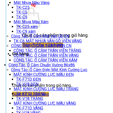
Mặt Nhựa Màu Vàng
Giỏ hàng /
0
₫
TK-C25
TK-C5
TK-C9
Mặt Nhựa Màu Xám
TK-C25 xám
TK-C9 xám
Chưa có sản phẩm trong giỏ hàng.
Công Tắc, Ổ Cắm Mặt Vân Gỗ CN
TK-C6 MẶT NHỰA VÂN GỖ VIỀN VÀNG
Quay trở lại cửa hàng
CÔNG TẮC, Ổ CẮM TRÀN VIỀN CN
CÔNG TẮC, Ổ CẮM TRÀN VIỀN TRẮNG
Giỏ hàng
CÔNG TẮC, Ổ CẮM TRÀN VIỀN VÀNG
CÔNG TẮC, Ổ CẮM TRÀN VIỀN XÁM
Công Tắc, Ổ Cắm Chuẩn Vuông 86x86
Công Tắc, Ổ Cắm Điện Mặt Kính Cường Lực
MẶT KÍNH CƯỜNG LỰC MÀU ĐEN
TK-F71D ĐEN
TK-V18 ĐEN
Chưa có sản phẩm trong giỏ hàng.
MẶT KÍNH CƯỜNG LỰC MÀU TRẮNG
TK-F71D TRẮNG
Quay trở lại cửa hàng
TK-V18 TRẮNG
MẶT KÍNH CƯỜNG LỰC MÀU VÀNG
TK-F71D VÀNG
TK-V18 VÀNG