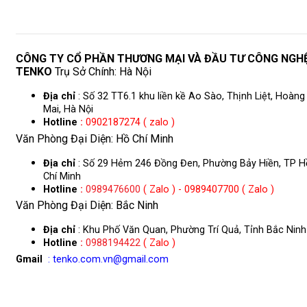
CÔNG TY CỔ PHẦN THƯƠNG MẠI VÀ ĐẦU TƯ CÔNG NGH
TENKO
Trụ Sở Chính: Hà Nội
Địa chỉ
: Số 32 TT6.1 khu liền kề Ao Sào, Thịnh Liệt, Hoàng
Mai, Hà Nội
Hotline
:
0902187274 ( zalo )
Văn Phòng Đại Diện: Hồ Chí Minh
Địa chỉ
: Số 29 Hẻm 246 Đồng Đen, Phường Bảy Hiền, TP H
Chí Minh
Hotline
:
0989476600
( Zalo ) - 0989407700 ( Zalo )
Văn Phòng Đại Diện: Bắc Ninh
Địa chỉ
: Khu Phố Văn Quan, Phường Trí Quả, Tỉnh Bắc Ninh
Hotline
:
0988194422
( Zalo )
Gmail
: tenko.com.vn@gmail.com