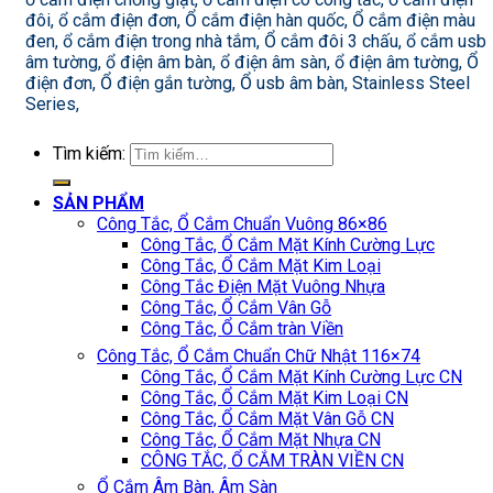
đôi, ổ cắm điện đơn, Ổ cắm điện hàn quốc, Ổ cắm điện màu
đen, ổ cắm điện trong nhà tắm, Ổ cắm đôi 3 chấu, ổ cắm usb
âm tường, ổ điện âm bàn, ổ điện âm sàn, ổ điện âm tường, Ổ
điện đơn, Ổ điện gắn tường, Ổ usb âm bàn, Stainless Steel
Series,
Tìm kiếm:
SẢN PHẨM
Công Tắc, Ổ Cắm Chuẩn Vuông 86×86
Công Tắc, Ổ Cắm Mặt Kính Cường Lực
Công Tắc, Ổ Cắm Mặt Kim Loại
Công Tắc Điện Mặt Vuông Nhựa
Công Tắc, Ổ Cắm Vân Gỗ
Công Tắc, Ổ Cắm tràn Viền
Công Tắc, Ổ Cắm Chuẩn Chữ Nhật 116×74
Công Tắc, Ổ Cắm Mặt Kính Cường Lực CN
Công Tắc, Ổ Cắm Mặt Kim Loại CN
Công Tắc, Ổ Cắm Mặt Vân Gỗ CN
Công Tắc, Ổ Cắm Mặt Nhựa CN
CÔNG TẮC, Ổ CẮM TRÀN VIỀN CN
Ổ Cắm Âm Bàn, Âm Sàn