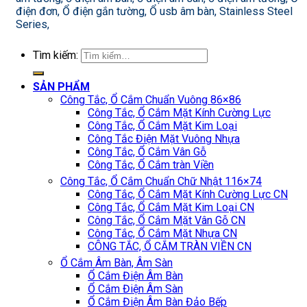
điện đơn, Ổ điện gắn tường, Ổ usb âm bàn, Stainless Steel
Series,
Tìm kiếm:
SẢN PHẨM
Công Tắc, Ổ Cắm Chuẩn Vuông 86×86
Công Tắc, Ổ Cắm Mặt Kính Cường Lực
Công Tắc, Ổ Cắm Mặt Kim Loại
Công Tắc Điện Mặt Vuông Nhựa
Công Tắc, Ổ Cắm Vân Gỗ
Công Tắc, Ổ Cắm tràn Viền
Công Tắc, Ổ Cắm Chuẩn Chữ Nhật 116×74
Công Tắc, Ổ Cắm Mặt Kính Cường Lực CN
Công Tắc, Ổ Cắm Mặt Kim Loại CN
Công Tắc, Ổ Cắm Mặt Vân Gỗ CN
Công Tắc, Ổ Cắm Mặt Nhựa CN
CÔNG TẮC, Ổ CẮM TRÀN VIỀN CN
Ổ Cắm Âm Bàn, Âm Sàn
Ổ Cắm Điện Âm Bàn
Ổ Cắm Điện Âm Sàn
Ổ Cắm Điện Âm Bàn Đảo Bếp