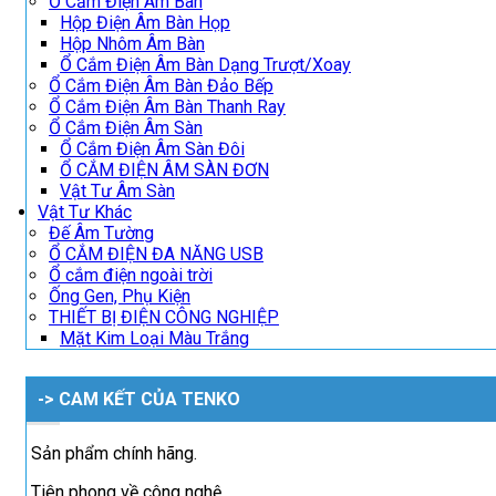
Ổ Cắm Điện Âm Bàn
Hộp Điện Âm Bàn Họp
Hộp Nhôm Âm Bàn
Ổ Cắm Điện Âm Bàn Dạng Trượt/Xoay
Ổ Cắm Điện Âm Bàn Đảo Bếp
Ổ Cắm Điện Âm Bàn Thanh Ray
Ổ Cắm Điện Âm Sàn
Ổ Cắm Điện Âm Sàn Đôi
Ổ CẮM ĐIỆN ÂM SÀN ĐƠN
Vật Tư Âm Sàn
Vật Tư Khác
Đế Âm Tường
Ổ CẮM ĐIỆN ĐA NĂNG USB
Ổ cắm điện ngoài trời
Ống Gen, Phụ Kiện
THIẾT BỊ ĐIỆN CÔNG NGHIỆP
Mặt Kim Loại Màu Trắng
-> CAM KẾT CỦA TENKO
Sản phẩm chính hãng.
Tiên phong về công nghệ.