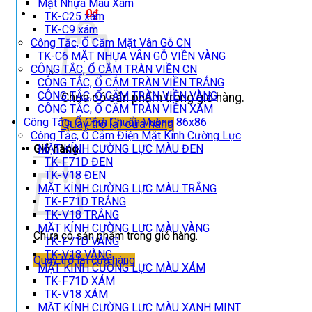
Mặt Nhựa Màu Xám
Giỏ hàng /
0
₫
TK-C25 xám
TK-C9 xám
Công Tắc, Ổ Cắm Mặt Vân Gỗ CN
TK-C6 MẶT NHỰA VÂN GỖ VIỀN VÀNG
CÔNG TẮC, Ổ CẮM TRÀN VIỀN CN
CÔNG TẮC, Ổ CẮM TRÀN VIỀN TRẮNG
CÔNG TẮC, Ổ CẮM TRÀN VIỀN VÀNG
Chưa có sản phẩm trong giỏ hàng.
CÔNG TẮC, Ổ CẮM TRÀN VIỀN XÁM
Công Tắc, Ổ Cắm Chuẩn Vuông 86x86
Quay trở lại cửa hàng
Công Tắc, Ổ Cắm Điện Mặt Kính Cường Lực
Giỏ hàng
MẶT KÍNH CƯỜNG LỰC MÀU ĐEN
TK-F71D ĐEN
TK-V18 ĐEN
MẶT KÍNH CƯỜNG LỰC MÀU TRẮNG
TK-F71D TRẮNG
TK-V18 TRẮNG
MẶT KÍNH CƯỜNG LỰC MÀU VÀNG
Chưa có sản phẩm trong giỏ hàng.
TK-F71D VÀNG
TK-V18 VÀNG
Quay trở lại cửa hàng
MẶT KÍNH CƯỜNG LỰC MÀU XÁM
TK-F71D XÁM
TK-V18 XÁM
MẶT KÍNH CƯỜNG LỰC MÀU XANH MINT