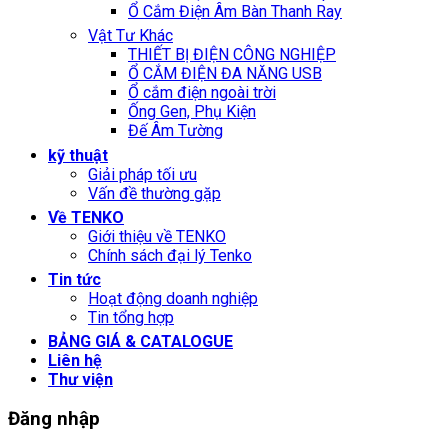
Ổ Cắm Điện Âm Bàn Thanh Ray
Vật Tư Khác
THIẾT BỊ ĐIỆN CÔNG NGHIỆP
Ổ CẮM ĐIỆN ĐA NĂNG USB
Ổ cắm điện ngoài trời
Ống Gen, Phụ Kiện
Đế Âm Tường
kỹ thuật
Giải pháp tối ưu
Vấn đề thường gặp
Về TENKO
Giới thiệu về TENKO
Chính sách đại lý Tenko
Tin tức
Hoạt động doanh nghiệp
Tin tổng hợp
BẢNG GIÁ & CATALOGUE
Liên hệ
Thư viện
Đăng nhập