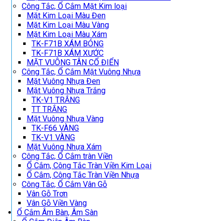
Công Tắc, Ổ Cắm Mặt Kim loại
Mặt Kim Loại Màu Đen
Mặt Kim Loại Màu Vàng
Mặt Kim Loại Màu Xám
TK-F71B XÁM BÓNG
TK-F71B XÁM XƯỚC
MẶT VUÔNG TÂN CỔ ĐIỂN
Công Tắc, Ổ Cắm Mặt Vuông Nhựa
Mặt Vuông Nhựa Đen
Mặt Vuông Nhựa Trắng
TK-V1 TRẮNG
TT TRẮNG
Mặt Vuông Nhựa Vàng
TK-F66 VÀNG
TK-V1 VÀNG
Mặt Vuông Nhựa Xám
Công Tắc, Ổ Cắm tràn Viền
Ổ Cắm, Công Tắc Tràn Viền Kim Loại
Ổ Cắm, Công Tắc Tràn Viền Nhựa
Công Tắc, Ổ Cắm Vân Gỗ
Vân Gỗ Trơn
Vân Gỗ Viền Vàng
Ổ Cắm Âm Bàn, Âm Sàn