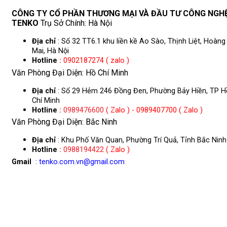
CÔNG TY CỔ PHẦN THƯƠNG MẠI VÀ ĐẦU TƯ CÔNG NGH
TENKO
Trụ Sở Chính: Hà Nội
Địa chỉ
: Số 32 TT6.1 khu liền kề Ao Sào, Thịnh Liệt, Hoàng
Mai, Hà Nội
Hotline
:
0902187274 ( zalo )
Văn Phòng Đại Diện: Hồ Chí Minh
Địa chỉ
: Số 29 Hẻm 246 Đồng Đen, Phường Bảy Hiền, TP H
Chí Minh
Hotline
:
0989476600
( Zalo ) - 0989407700 ( Zalo )
Văn Phòng Đại Diện: Bắc Ninh
Địa chỉ
: Khu Phố Văn Quan, Phường Trí Quả, Tỉnh Bắc Ninh
Hotline
:
0988194422
( Zalo )
Gmail
: tenko.com.vn@gmail.com