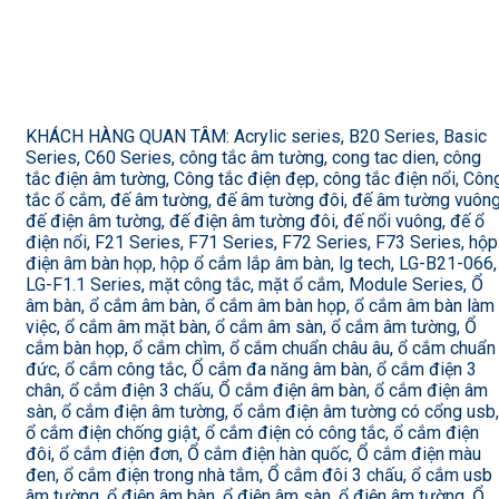
KHÁCH HÀNG QUAN TÂM: Acrylic series, B20 Series, Basic
Series, C60 Series, công tắc âm tường, cong tac dien, công
tắc điện âm tường, Công tắc điện đẹp, công tắc điện nổi, Côn
tắc ổ cắm, đế âm tường, đế âm tường đôi, đế âm tường vuông
đế điện âm tường, đế điện âm tường đôi, đế nổi vuông, đế ổ
điện nổi, F21 Series, F71 Series, F72 Series, F73 Series, hộp
điện âm bàn họp, hộp ổ cắm lắp âm bàn, lg tech, LG-B21-066,
LG-F1.1 Series, mặt công tắc, mặt ổ cắm, Module Series, Ổ
âm bàn, ổ cắm âm bàn, ổ cắm âm bàn họp, ổ cắm âm bàn làm
việc, ổ cắm âm mặt bàn, ổ cắm âm sàn, ổ cắm âm tường, Ổ
cắm bàn họp, ổ cắm chìm, ổ cắm chuẩn châu âu, ổ cắm chuẩn
đức, ổ cắm công tắc, Ổ cắm đa năng âm bàn, ổ cắm điện 3
chân, ổ cắm điện 3 chấu, Ổ cắm điện âm bàn, ổ cắm điện âm
sàn, ổ cắm điện âm tường, ổ cắm điện âm tường có cổng usb,
ổ cắm điện chống giật, ổ cắm điện có công tắc, ổ cắm điện
đôi, ổ cắm điện đơn, Ổ cắm điện hàn quốc, Ổ cắm điện màu
đen, ổ cắm điện trong nhà tắm, Ổ cắm đôi 3 chấu, ổ cắm usb
âm tường, ổ điện âm bàn, ổ điện âm sàn, ổ điện âm tường, Ổ