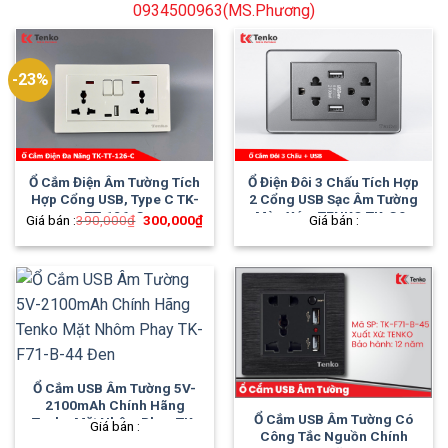
0934500963(MS.Phương)
-23%
Ổ Cắm Điện Âm Tường Tích
Ổ Điện Đôi 3 Chấu Tích Hợp
Hợp Cổng USB, Type C TK-
2 Cổng USB Sạc Âm Tường
TT-126-C
Màu Xám TENKO TK-C9-
Giá
Giá
Giá bán :
390,000
₫
300,000
₫
Giá bán :
gốc
hiện
045
là:
tại
390,000₫.
là:
300,000₫.
Ổ Cắm USB Âm Tường 5V-
2100mAh Chính Hãng
Ổ Cắm USB Âm Tường Có
Tenko Mặt Nhôm Phay TK-
Giá bán :
Công Tắc Nguồn Chính
F71-B-44 Đen