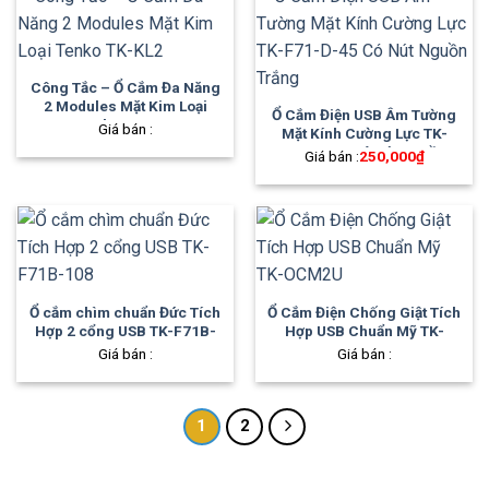
Công Tắc – Ổ Cắm Đa Năng
2 Modules Mặt Kim Loại
Ổ Cắm Điện USB Âm Tường
Tenko TK-KL2
Giá bán :
Mặt Kính Cường Lực TK-
F71-D-45 Có Nút Nguồn
Giá bán :
250,000
₫
Trắng
Ổ cắm chìm chuẩn Đức Tích
Ổ Cắm Điện Chống Giật Tích
Hợp 2 cổng USB TK-F71B-
Hợp USB Chuẩn Mỹ TK-
108
OCM2U
Giá bán :
Giá bán :
1
2