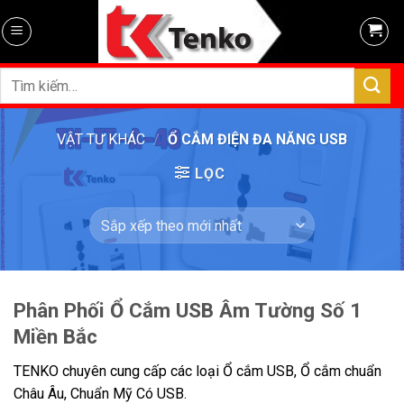
Skip
to
content
Tìm
kiếm:
VẬT TƯ KHÁC
/
Ổ CẮM ĐIỆN ĐA NĂNG USB
LỌC
Phân Phối Ổ Cắm USB Âm Tường Số 1
Miền Bắc
TENKO chuyên cung cấp các loại Ổ cắm USB, Ổ cắm chuẩn
Châu Âu, Chuẩn Mỹ Có USB.