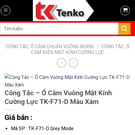
Skip
to
content
Tìm
kiếm:
CÔNG TẮC, Ổ CẮM CHUẨN VUÔNG 86X86
/
CÔNG TẮC, Ổ
CẮM ĐIỆN MẶT KÍNH CƯỜNG LỰC
Công Tắc – Ổ Cắm Vuông Mặt Kính
Cường Lực TK-F71-D Màu Xám
Giá bán :
Mã SP : TK-F71-D Grey Mode