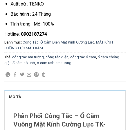
Xuất xứ : TENKO
Bảo hành : 24 Tháng
Tình trạng : Mới 100%
Hotline:
0902187274
Danh mục:
Công Tắc, Ổ Cắm Điện Mặt Kính Cường Lực
,
MẶT KÍNH
CƯỜNG LỰC MÀU XÁM
Thẻ:
công tắc âm tường
,
công tắc điện
,
công tắc ổ cắm
,
ổ cắm chống
giật
,
ổ cắm có usb
,
o cam usb am tuong
MÔ TẢ
Phân Phối Công Tắc – Ổ Cắm
Vuông Mặt Kính Cường Lực TK-