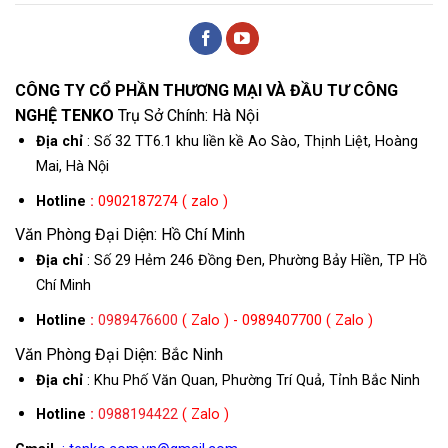
CÔNG TY CỔ PHẦN THƯƠNG MẠI VÀ ĐẦU TƯ CÔNG
NGHỆ TENKO
Trụ Sở Chính: Hà Nội
Địa chỉ
: Số 32 TT6.1 khu liền kề Ao Sào, Thịnh Liệt, Hoàng
Mai, Hà Nội
Hotline
:
0902187274 ( zalo )
Văn Phòng Đại Diện: Hồ Chí Minh
Địa chỉ
: Số 29 Hẻm 246 Đồng Đen, Phường Bảy Hiền, TP Hồ
Chí Minh
Hotline
:
0989476600
( Zalo ) - 0989407700 ( Zalo )
Văn Phòng Đại Diện: Bắc Ninh
Địa chỉ
: Khu Phố Văn Quan, Phường Trí Quả, Tỉnh Bắc Ninh
Hotline
:
0988194422
( Zalo )