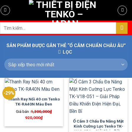
Skip
to
content
Tìm
kiếm:
SẢN PHẨM ĐƯỢC GẮN THẺ “Ổ CẮM CHUẨN CHÂU ÂU”
LỌC
-29%
Thanh Ray Nổi 40 cm Tenko
TK-RA40N Màu Đen
Giá bán :
1,300,000
₫
Giá
920,000
₫
Giá
Ổ Cắm 3 Chấu Đa Năng Mặt
gốc
hiện
Kính Cường Lực Tenko TK-
là:
tại
V18-051 – Giải Pháp Điều