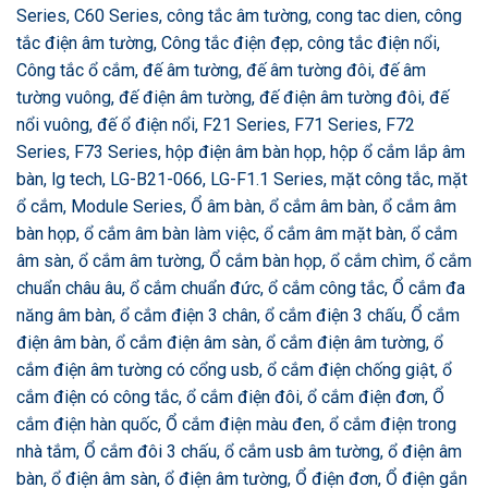
Series, C60 Series, công tắc âm tường, cong tac dien, công
tắc điện âm tường, Công tắc điện đẹp, công tắc điện nổi,
Công tắc ổ cắm, đế âm tường, đế âm tường đôi, đế âm
tường vuông, đế điện âm tường, đế điện âm tường đôi, đế
nổi vuông, đế ổ điện nổi, F21 Series, F71 Series, F72
Series, F73 Series, hộp điện âm bàn họp, hộp ổ cắm lắp âm
bàn, lg tech, LG-B21-066, LG-F1.1 Series, mặt công tắc, mặt
ổ cắm, Module Series, Ổ âm bàn, ổ cắm âm bàn, ổ cắm âm
bàn họp, ổ cắm âm bàn làm việc, ổ cắm âm mặt bàn, ổ cắm
âm sàn, ổ cắm âm tường, Ổ cắm bàn họp, ổ cắm chìm, ổ cắm
chuẩn châu âu, ổ cắm chuẩn đức, ổ cắm công tắc, Ổ cắm đa
năng âm bàn, ổ cắm điện 3 chân, ổ cắm điện 3 chấu, Ổ cắm
điện âm bàn, ổ cắm điện âm sàn, ổ cắm điện âm tường, ổ
cắm điện âm tường có cổng usb, ổ cắm điện chống giật, ổ
cắm điện có công tắc, ổ cắm điện đôi, ổ cắm điện đơn, Ổ
cắm điện hàn quốc, Ổ cắm điện màu đen, ổ cắm điện trong
nhà tắm, Ổ cắm đôi 3 chấu, ổ cắm usb âm tường, ổ điện âm
bàn, ổ điện âm sàn, ổ điện âm tường, Ổ điện đơn, Ổ điện gắn