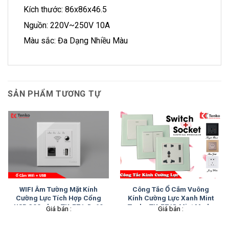
Kích thước: 86x86x46.5
Nguồn: 220V~250V 10A
Màu sắc: Đa Dạng Nhiều Màu
SẢN PHẨM TƯƠNG TỰ
WIFI Âm Tường Mặt Kính
Công Tắc Ổ Cắm Vuông
Cường Lực Tích Hợp Cổng
Kính Cường Lực Xanh Mint
USB 300mbps TK-F71-D-69
Tenko TK-F71D Mint Mode
Giá bán :
Giá bán :
Trắng