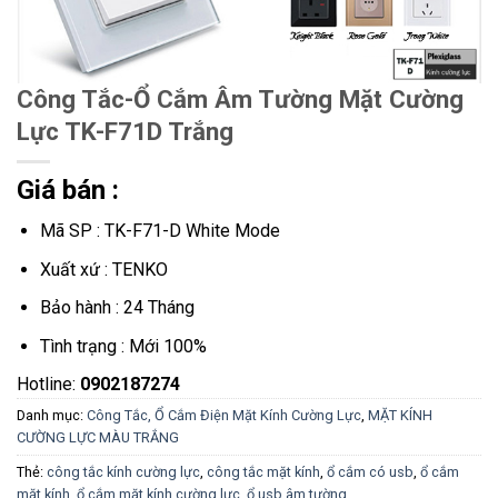
Công Tắc-Ổ Cắm Âm Tường Mặt Cường
Lực TK-F71D Trắng
Giá bán :
Mã SP : TK-F71-D White Mode
Xuất xứ : TENKO
Bảo hành : 24 Tháng
Tình trạng : Mới 100%
Hotline:
0902187274
Danh mục:
Công Tắc, Ổ Cắm Điện Mặt Kính Cường Lực
,
MẶT KÍNH
CƯỜNG LỰC MÀU TRẮNG
Thẻ:
công tắc kính cường lực
,
công tắc mặt kính
,
ổ cắm có usb
,
ổ cắm
mặt kính
,
ổ cắm mặt kính cường lực
,
ổ usb âm tường