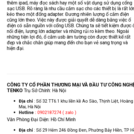
thêm ipad, máy đọc sách hay một số vật dụng sử dụng cổng
sạc USB. Rõ ràng là nhu cầu cắm sạc cho các thiết bị là rất lớ
kéo theo một đống adapter. Đương nhiên lượng ổ cắm điện
cũng lớn theo. Việc này được giải quyết dễ dàng bằng việc ổ
điện có sẵn nguồn với cổng USB. Chúng ta sẽ tiết kiệm được 
nối điện, lượng lớn adapter và những rủi ro kèm theo. Ngoài
những tiện lợi đó, ổ cắm usb âm tường còn được thiết kế rất
đẹp và chắc chắn giúp mang đến cho bạn vẻ sang trọng và
hiện đại.
CÔNG TY CỔ PHẦN THƯƠNG MẠI VÀ ĐẦU TƯ CÔNG NGH
TENKO
Trụ Sở Chính: Hà Nội
Địa chỉ
: Số 32 TT6.1 khu liền kề Ao Sào, Thịnh Liệt, Hoàng
Mai, Hà Nội
Hotline
:
0902187274 ( zalo )
Văn Phòng Đại Diện: Hồ Chí Minh
Địa chỉ
: Số 29 Hẻm 246 Đồng Đen, Phường Bảy Hiền, TP H