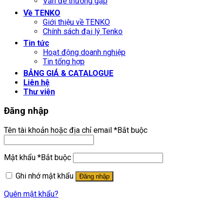
Vấn đề thường gặp
Về TENKO
Giới thiệu về TENKO
Chính sách đại lý Tenko
Tin tức
Hoạt động doanh nghiệp
Tin tổng hợp
BẢNG GIÁ & CATALOGUE
Liên hệ
Thư viện
Đăng nhập
Tên tài khoản hoặc địa chỉ email
*
Bắt buộc
Mật khẩu
*
Bắt buộc
Ghi nhớ mật khẩu
Đăng nhập
Quên mật khẩu?