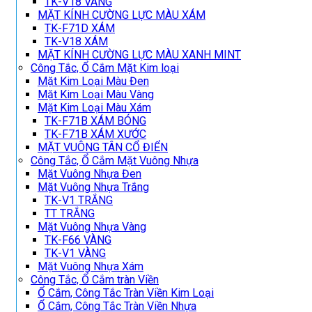
TK-V18 VÀNG
MẶT KÍNH CƯỜNG LỰC MÀU XÁM
TK-F71D XÁM
TK-V18 XÁM
MẶT KÍNH CƯỜNG LỰC MÀU XANH MINT
Công Tắc, Ổ Cắm Mặt Kim loại
Mặt Kim Loại Màu Đen
Mặt Kim Loại Màu Vàng
Mặt Kim Loại Màu Xám
TK-F71B XÁM BÓNG
TK-F71B XÁM XƯỚC
MẶT VUÔNG TÂN CỔ ĐIỂN
Công Tắc, Ổ Cắm Mặt Vuông Nhựa
Mặt Vuông Nhựa Đen
Mặt Vuông Nhựa Trắng
TK-V1 TRẮNG
TT TRẮNG
Mặt Vuông Nhựa Vàng
TK-F66 VÀNG
TK-V1 VÀNG
Mặt Vuông Nhựa Xám
Công Tắc, Ổ Cắm tràn Viền
Ổ Cắm, Công Tắc Tràn Viền Kim Loại
Ổ Cắm, Công Tắc Tràn Viền Nhựa