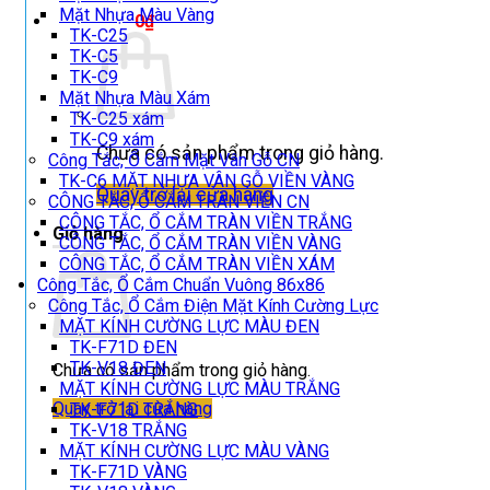
Mặt Nhựa Màu Vàng
Giỏ hàng /
0
₫
TK-C25
TK-C5
TK-C9
Mặt Nhựa Màu Xám
TK-C25 xám
TK-C9 xám
Chưa có sản phẩm trong giỏ hàng.
Công Tắc, Ổ Cắm Mặt Vân Gỗ CN
TK-C6 MẶT NHỰA VÂN GỖ VIỀN VÀNG
Quay trở lại cửa hàng
CÔNG TẮC, Ổ CẮM TRÀN VIỀN CN
CÔNG TẮC, Ổ CẮM TRÀN VIỀN TRẮNG
Giỏ hàng
CÔNG TẮC, Ổ CẮM TRÀN VIỀN VÀNG
CÔNG TẮC, Ổ CẮM TRÀN VIỀN XÁM
Công Tắc, Ổ Cắm Chuẩn Vuông 86x86
Công Tắc, Ổ Cắm Điện Mặt Kính Cường Lực
MẶT KÍNH CƯỜNG LỰC MÀU ĐEN
TK-F71D ĐEN
TK-V18 ĐEN
Chưa có sản phẩm trong giỏ hàng.
MẶT KÍNH CƯỜNG LỰC MÀU TRẮNG
Quay trở lại cửa hàng
TK-F71D TRẮNG
TK-V18 TRẮNG
MẶT KÍNH CƯỜNG LỰC MÀU VÀNG
TK-F71D VÀNG