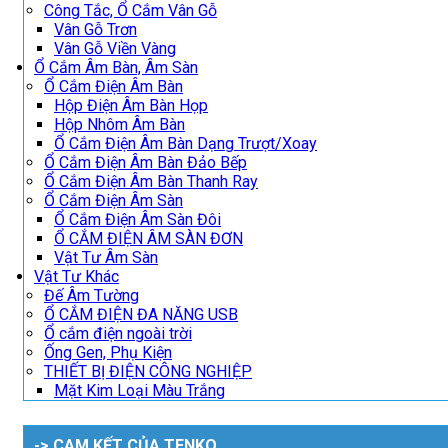
Công Tắc, Ổ Cắm Vân Gỗ
Vân Gỗ Trơn
Vân Gỗ Viền Vàng
Ổ Cắm Âm Bàn, Âm Sàn
Ổ Cắm Điện Âm Bàn
Hộp Điện Âm Bàn Họp
Hộp Nhôm Âm Bàn
Ổ Cắm Điện Âm Bàn Dạng Trượt/Xoay
Ổ Cắm Điện Âm Bàn Đảo Bếp
Ổ Cắm Điện Âm Bàn Thanh Ray
Ổ Cắm Điện Âm Sàn
Ổ Cắm Điện Âm Sàn Đôi
Ổ CẮM ĐIỆN ÂM SÀN ĐƠN
Vật Tư Âm Sàn
Vật Tư Khác
Đế Âm Tường
Ổ CẮM ĐIỆN ĐA NĂNG USB
Ổ cắm điện ngoài trời
Ống Gen, Phụ Kiện
THIẾT BỊ ĐIỆN CÔNG NGHIỆP
Mặt Kim Loại Màu Trắng
-> CAM KẾT CỦA TENKO