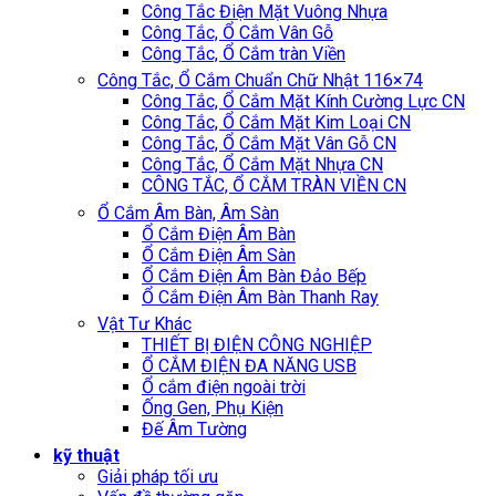
Công Tắc Điện Mặt Vuông Nhựa
Công Tắc, Ổ Cắm Vân Gỗ
Công Tắc, Ổ Cắm tràn Viền
Công Tắc, Ổ Cắm Chuẩn Chữ Nhật 116×74
Công Tắc, Ổ Cắm Mặt Kính Cường Lực CN
Công Tắc, Ổ Cắm Mặt Kim Loại CN
Công Tắc, Ổ Cắm Mặt Vân Gỗ CN
Công Tắc, Ổ Cắm Mặt Nhựa CN
CÔNG TẮC, Ổ CẮM TRÀN VIỀN CN
Ổ Cắm Âm Bàn, Âm Sàn
Ổ Cắm Điện Âm Bàn
Ổ Cắm Điện Âm Sàn
Ổ Cắm Điện Âm Bàn Đảo Bếp
Ổ Cắm Điện Âm Bàn Thanh Ray
Vật Tư Khác
THIẾT BỊ ĐIỆN CÔNG NGHIỆP
Ổ CẮM ĐIỆN ĐA NĂNG USB
Ổ cắm điện ngoài trời
Ống Gen, Phụ Kiện
Đế Âm Tường
kỹ thuật
Giải pháp tối ưu