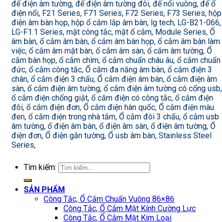
đế điện âm tường, đế điện âm tường đôi, đế nổi vuông, đế ổ
điện nổi, F21 Series, F71 Series, F72 Series, F73 Series, hộp
điện âm bàn họp, hộp ổ cắm lắp âm bàn, lg tech, LG-B21-066,
LG-F1.1 Series, mặt công tắc, mặt ổ cắm, Module Series, Ổ
âm bàn, ổ cắm âm bàn, ổ cắm âm bàn họp, ổ cắm âm bàn làm
việc, ổ cắm âm mặt bàn, ổ cắm âm sàn, ổ cắm âm tường, Ổ
cắm bàn họp, ổ cắm chìm, ổ cắm chuẩn châu âu, ổ cắm chuẩn
đức, ổ cắm công tắc, Ổ cắm đa năng âm bàn, ổ cắm điện 3
chân, ổ cắm điện 3 chấu, Ổ cắm điện âm bàn, ổ cắm điện âm
sàn, ổ cắm điện âm tường, ổ cắm điện âm tường có cổng usb,
ổ cắm điện chống giật, ổ cắm điện có công tắc, ổ cắm điện
đôi, ổ cắm điện đơn, Ổ cắm điện hàn quốc, Ổ cắm điện màu
đen, ổ cắm điện trong nhà tắm, Ổ cắm đôi 3 chấu, ổ cắm usb
âm tường, ổ điện âm bàn, ổ điện âm sàn, ổ điện âm tường, Ổ
điện đơn, Ổ điện gắn tường, Ổ usb âm bàn, Stainless Steel
Series,
Tìm kiếm:
SẢN PHẨM
Công Tắc, Ổ Cắm Chuẩn Vuông 86×86
Công Tắc, Ổ Cắm Mặt Kính Cường Lực
Công Tắc, Ổ Cắm Mặt Kim Loại