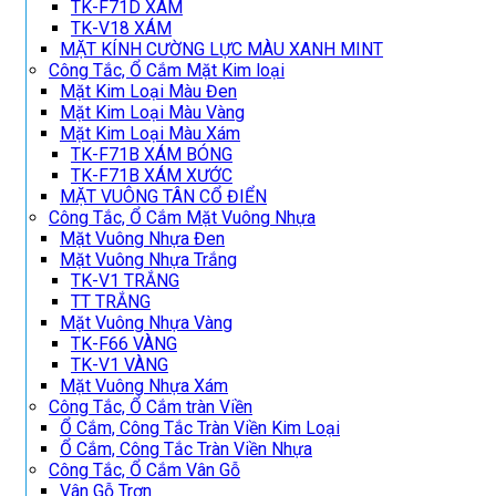
TK-F71D XÁM
TK-V18 XÁM
MẶT KÍNH CƯỜNG LỰC MÀU XANH MINT
Công Tắc, Ổ Cắm Mặt Kim loại
Mặt Kim Loại Màu Đen
Mặt Kim Loại Màu Vàng
Mặt Kim Loại Màu Xám
TK-F71B XÁM BÓNG
TK-F71B XÁM XƯỚC
MẶT VUÔNG TÂN CỔ ĐIỂN
Công Tắc, Ổ Cắm Mặt Vuông Nhựa
Mặt Vuông Nhựa Đen
Mặt Vuông Nhựa Trắng
TK-V1 TRẮNG
TT TRẮNG
Mặt Vuông Nhựa Vàng
TK-F66 VÀNG
TK-V1 VÀNG
Mặt Vuông Nhựa Xám
Công Tắc, Ổ Cắm tràn Viền
Ổ Cắm, Công Tắc Tràn Viền Kim Loại
Ổ Cắm, Công Tắc Tràn Viền Nhựa
Công Tắc, Ổ Cắm Vân Gỗ
Vân Gỗ Trơn