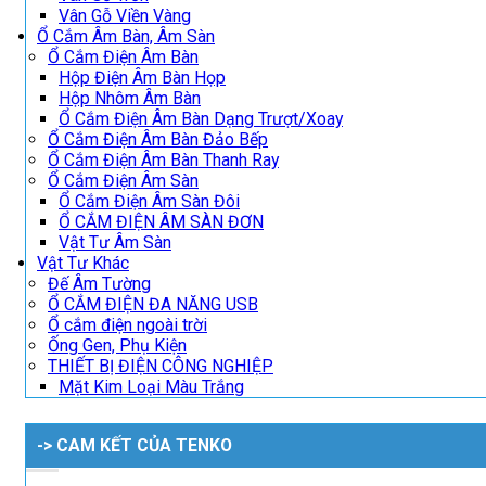
Vân Gỗ Viền Vàng
Ổ Cắm Âm Bàn, Âm Sàn
Ổ Cắm Điện Âm Bàn
Hộp Điện Âm Bàn Họp
Hộp Nhôm Âm Bàn
Ổ Cắm Điện Âm Bàn Dạng Trượt/Xoay
Ổ Cắm Điện Âm Bàn Đảo Bếp
Ổ Cắm Điện Âm Bàn Thanh Ray
Ổ Cắm Điện Âm Sàn
Ổ Cắm Điện Âm Sàn Đôi
Ổ CẮM ĐIỆN ÂM SÀN ĐƠN
Vật Tư Âm Sàn
Vật Tư Khác
Đế Âm Tường
Ổ CẮM ĐIỆN ĐA NĂNG USB
Ổ cắm điện ngoài trời
Ống Gen, Phụ Kiện
THIẾT BỊ ĐIỆN CÔNG NGHIỆP
Mặt Kim Loại Màu Trắng
-> CAM KẾT CỦA TENKO