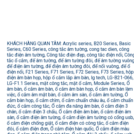
KHÁCH HÀNG QUAN TÂM: Acrylic series, B20 Series, Basic
Series, C60 Series, công tắc âm tường, cong tac dien, công
tắc điện âm tường, Công tắc điện đẹp, công tắc điện nổi, Côn
tắc ổ cắm, đế âm tường, đế âm tường đôi, đế âm tường vuông
đế điện âm tường, đế điện âm tường đôi, đế nổi vuông, đế ổ
điện nổi, F21 Series, F71 Series, F72 Series, F73 Series, hộp
điện âm bàn họp, hộp ổ cắm lắp âm bàn, lg tech, LG-B21-066,
LG-F1.1 Series, mặt công tắc, mặt ổ cắm, Module Series, Ổ
âm bàn, ổ cắm âm bàn, ổ cắm âm bàn họp, ổ cắm âm bàn làm
việc, ổ cắm âm mặt bàn, ổ cắm âm sàn, ổ cắm âm tường, Ổ
cắm bàn họp, ổ cắm chìm, ổ cắm chuẩn châu âu, ổ cắm chuẩn
đức, ổ cắm công tắc, Ổ cắm đa năng âm bàn, ổ cắm điện 3
chân, ổ cắm điện 3 chấu, Ổ cắm điện âm bàn, ổ cắm điện âm
sàn, ổ cắm điện âm tường, ổ cắm điện âm tường có cổng usb,
ổ cắm điện chống giật, ổ cắm điện có công tắc, ổ cắm điện
đôi, ổ cắm điện đơn, Ổ cắm điện hàn quốc, Ổ cắm điện màu