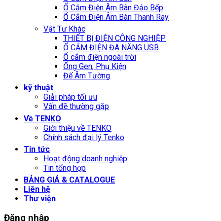
Ổ Cắm Điện Âm Bàn Đảo Bếp
Ổ Cắm Điện Âm Bàn Thanh Ray
Vật Tư Khác
THIẾT BỊ ĐIỆN CÔNG NGHIỆP
Ổ CẮM ĐIỆN ĐA NĂNG USB
Ổ cắm điện ngoài trời
Ống Gen, Phụ Kiện
Đế Âm Tường
kỹ thuật
Giải pháp tối ưu
Vấn đề thường gặp
Về TENKO
Giới thiệu về TENKO
Chính sách đại lý Tenko
Tin tức
Hoạt động doanh nghiệp
Tin tổng hợp
BẢNG GIÁ & CATALOGUE
Liên hệ
Thư viện
Đăng nhập