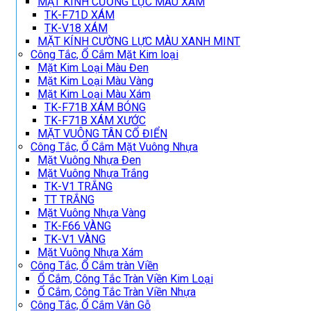
MẶT KÍNH CƯỜNG LỰC MÀU XÁM
TK-F71D XÁM
TK-V18 XÁM
MẶT KÍNH CƯỜNG LỰC MÀU XANH MINT
Công Tắc, Ổ Cắm Mặt Kim loại
Mặt Kim Loại Màu Đen
Mặt Kim Loại Màu Vàng
Mặt Kim Loại Màu Xám
TK-F71B XÁM BÓNG
TK-F71B XÁM XƯỚC
MẶT VUÔNG TÂN CỔ ĐIỂN
Công Tắc, Ổ Cắm Mặt Vuông Nhựa
Mặt Vuông Nhựa Đen
Mặt Vuông Nhựa Trắng
TK-V1 TRẮNG
TT TRẮNG
Mặt Vuông Nhựa Vàng
TK-F66 VÀNG
TK-V1 VÀNG
Mặt Vuông Nhựa Xám
Công Tắc, Ổ Cắm tràn Viền
Ổ Cắm, Công Tắc Tràn Viền Kim Loại
Ổ Cắm, Công Tắc Tràn Viền Nhựa
Công Tắc, Ổ Cắm Vân Gỗ