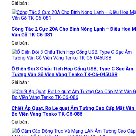
Giá bán :
Công Tắc 2 Cực 20A Cho Bình Nóng Lạnh – Điều Hoà M
Vân Gỗ TK-C6-081
Giá bán :
Ổ Điện Đôi 3 Chấu Tích Hợp Cổng USB, Type C Sạc Âm
Tường Vân Gỗ Viền Vàng Tenko TK-C6-045USB
Giá bán :
Chiết Áp Quạt, Rơ Le quạt Âm Tường Cao Cấp Mặt Vân
Bo Viền Vàng Tenko TK-C6-086
Giá bán :