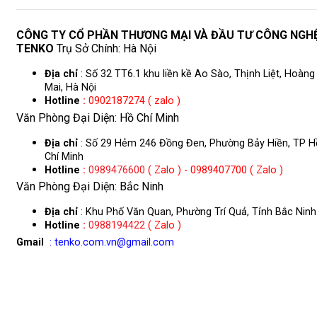
CÔNG TY CỔ PHẦN THƯƠNG MẠI VÀ ĐẦU TƯ CÔNG NGH
TENKO
Trụ Sở Chính: Hà Nội
Địa chỉ
: Số 32 TT6.1 khu liền kề Ao Sào, Thịnh Liệt, Hoàng
Mai, Hà Nội
Hotline
:
0902187274 ( zalo )
Văn Phòng Đại Diện: Hồ Chí Minh
Địa chỉ
: Số 29 Hẻm 246 Đồng Đen, Phường Bảy Hiền, TP H
Chí Minh
Hotline
:
0989476600
( Zalo ) - 0989407700 ( Zalo )
Văn Phòng Đại Diện: Bắc Ninh
Địa chỉ
: Khu Phố Văn Quan, Phường Trí Quả, Tỉnh Bắc Ninh
Hotline
:
0988194422
( Zalo )
Gmail
: tenko.com.vn@gmail.com