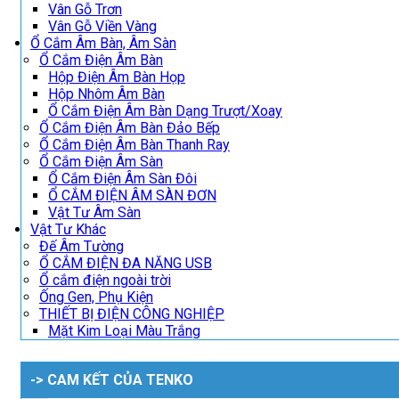
Vân Gỗ Trơn
Vân Gỗ Viền Vàng
Ổ Cắm Âm Bàn, Âm Sàn
Ổ Cắm Điện Âm Bàn
Hộp Điện Âm Bàn Họp
Hộp Nhôm Âm Bàn
Ổ Cắm Điện Âm Bàn Dạng Trượt/Xoay
Ổ Cắm Điện Âm Bàn Đảo Bếp
Ổ Cắm Điện Âm Bàn Thanh Ray
Ổ Cắm Điện Âm Sàn
Ổ Cắm Điện Âm Sàn Đôi
Ổ CẮM ĐIỆN ÂM SÀN ĐƠN
Vật Tư Âm Sàn
Vật Tư Khác
Đế Âm Tường
Ổ CẮM ĐIỆN ĐA NĂNG USB
Ổ cắm điện ngoài trời
Ống Gen, Phụ Kiện
THIẾT BỊ ĐIỆN CÔNG NGHIỆP
Mặt Kim Loại Màu Trắng
-> CAM KẾT CỦA TENKO