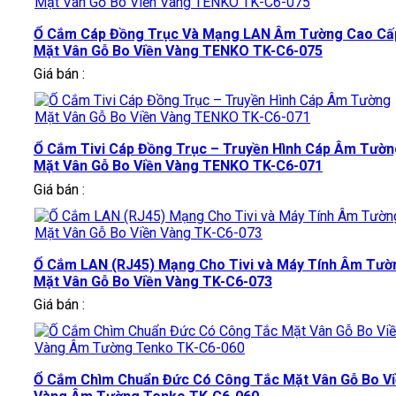
Ổ Cắm Cáp Đồng Trục Và Mạng LAN Âm Tường Cao Cấ
Mặt Vân Gỗ Bo Viền Vàng TENKO TK-C6-075
Giá bán :
Ổ Cắm Tivi Cáp Đồng Trục – Truyền Hình Cáp Âm Tườn
Mặt Vân Gỗ Bo Viền Vàng TENKO TK-C6-071
Giá bán :
Ổ Cắm LAN (RJ45) Mạng Cho Tivi và Máy Tính Âm Tườ
Mặt Vân Gỗ Bo Viền Vàng TK-C6-073
Giá bán :
Ổ Cắm Chìm Chuẩn Đức Có Công Tắc Mặt Vân Gỗ Bo V