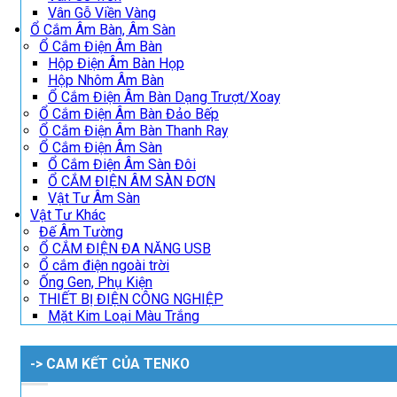
Vân Gỗ Viền Vàng
Ổ Cắm Âm Bàn, Âm Sàn
Ổ Cắm Điện Âm Bàn
Hộp Điện Âm Bàn Họp
Hộp Nhôm Âm Bàn
Ổ Cắm Điện Âm Bàn Dạng Trượt/Xoay
Ổ Cắm Điện Âm Bàn Đảo Bếp
Ổ Cắm Điện Âm Bàn Thanh Ray
Ổ Cắm Điện Âm Sàn
Ổ Cắm Điện Âm Sàn Đôi
Ổ CẮM ĐIỆN ÂM SÀN ĐƠN
Vật Tư Âm Sàn
Vật Tư Khác
Đế Âm Tường
Ổ CẮM ĐIỆN ĐA NĂNG USB
Ổ cắm điện ngoài trời
Ống Gen, Phụ Kiện
THIẾT BỊ ĐIỆN CÔNG NGHIỆP
Mặt Kim Loại Màu Trắng
-> CAM KẾT CỦA TENKO