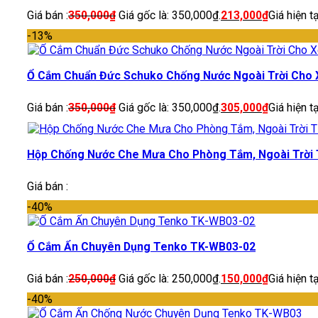
Giá bán :
350,000
₫
Giá gốc là: 350,000₫.
213,000
₫
Giá hiện t
-13%
Ổ Cắm Chuẩn Đức Schuko Chống Nước Ngoài Trời Cho 
Giá bán :
350,000
₫
Giá gốc là: 350,000₫.
305,000
₫
Giá hiện t
Hộp Chống Nước Che Mưa Cho Phòng Tắm, Ngoài Trờ
Giá bán :
-40%
Ổ Cắm Ẩn Chuyên Dụng Tenko TK-WB03-02
Giá bán :
250,000
₫
Giá gốc là: 250,000₫.
150,000
₫
Giá hiện t
-40%