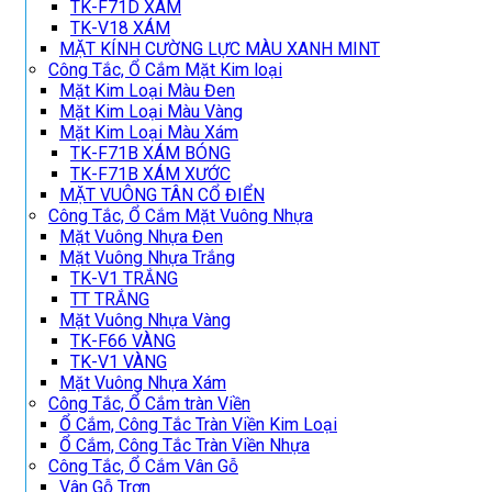
TK-F71D XÁM
TK-V18 XÁM
MẶT KÍNH CƯỜNG LỰC MÀU XANH MINT
Công Tắc, Ổ Cắm Mặt Kim loại
Mặt Kim Loại Màu Đen
Mặt Kim Loại Màu Vàng
Mặt Kim Loại Màu Xám
TK-F71B XÁM BÓNG
TK-F71B XÁM XƯỚC
MẶT VUÔNG TÂN CỔ ĐIỂN
Công Tắc, Ổ Cắm Mặt Vuông Nhựa
Mặt Vuông Nhựa Đen
Mặt Vuông Nhựa Trắng
TK-V1 TRẮNG
TT TRẮNG
Mặt Vuông Nhựa Vàng
TK-F66 VÀNG
TK-V1 VÀNG
Mặt Vuông Nhựa Xám
Công Tắc, Ổ Cắm tràn Viền
Ổ Cắm, Công Tắc Tràn Viền Kim Loại
Ổ Cắm, Công Tắc Tràn Viền Nhựa
Công Tắc, Ổ Cắm Vân Gỗ
Vân Gỗ Trơn