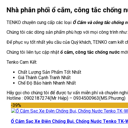
Nhà phân phối ổ cắm, công tắc chống n
TENKO chuyên cung cấp các loại
Ổ Cắm và công tắc chống 
Chúng tôi các dòng sản phẩm phù hợp với mọi công trình như:
Để phục vụ tốt nhất yêu cầu của Quý khách, TENKO cam kết ch
Chúng tôi liên tục cập nhật
ổ cắm, công tắc chống nước
mới 
Tenko Cam Kết:
Chất Lượng Sản Phẩm Tốt Nhất
Giá Thành Cạnh Tranh Nhất
Chế Độ Bảo hành Nhanh Nhất
Hãy gọi cho chúng tôi để được tư vấn miễn phí và chuyên ngh
Hotline : 0902187274(Mr Hiệp) – 0934500963(MS.Phương)
-39%
Ổ Cắm Sạc Xe Điện Chống Bụi, Chống Nước Tenko TK-