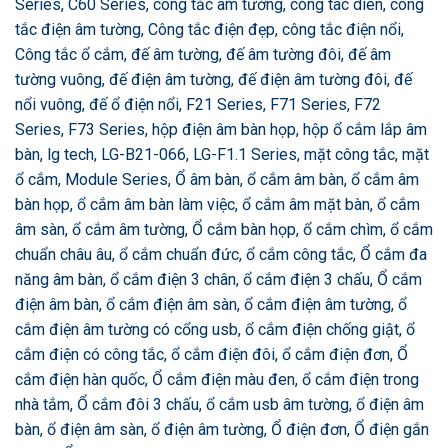
Series, C60 Series, công tắc âm tường, cong tac dien, công
tắc điện âm tường, Công tắc điện đẹp, công tắc điện nổi,
Công tắc ổ cắm, đế âm tường, đế âm tường đôi, đế âm
tường vuông, đế điện âm tường, đế điện âm tường đôi, đế
nổi vuông, đế ổ điện nổi, F21 Series, F71 Series, F72
Series, F73 Series, hộp điện âm bàn họp, hộp ổ cắm lắp âm
bàn, lg tech, LG-B21-066, LG-F1.1 Series, mặt công tắc, mặt
ổ cắm, Module Series, Ổ âm bàn, ổ cắm âm bàn, ổ cắm âm
bàn họp, ổ cắm âm bàn làm việc, ổ cắm âm mặt bàn, ổ cắm
âm sàn, ổ cắm âm tường, Ổ cắm bàn họp, ổ cắm chìm, ổ cắm
chuẩn châu âu, ổ cắm chuẩn đức, ổ cắm công tắc, Ổ cắm đa
năng âm bàn, ổ cắm điện 3 chân, ổ cắm điện 3 chấu, Ổ cắm
điện âm bàn, ổ cắm điện âm sàn, ổ cắm điện âm tường, ổ
cắm điện âm tường có cổng usb, ổ cắm điện chống giật, ổ
cắm điện có công tắc, ổ cắm điện đôi, ổ cắm điện đơn, Ổ
cắm điện hàn quốc, Ổ cắm điện màu đen, ổ cắm điện trong
nhà tắm, Ổ cắm đôi 3 chấu, ổ cắm usb âm tường, ổ điện âm
bàn, ổ điện âm sàn, ổ điện âm tường, Ổ điện đơn, Ổ điện gắn