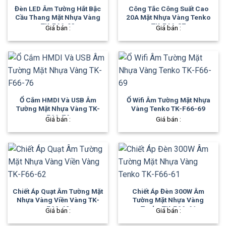
Đèn LED Âm Tường Hắt Bậc
Công Tắc Công Suất Cao
Cầu Thang Mặt Nhựa Vàng
20A Mặt Nhựa Vàng Tenko
TK-F66-93
TK-F66-87
Giá bán :
Giá bán :
Ổ Cắm HMDI Và USB Âm
Ổ Wifi Âm Tường Mặt Nhựa
Tường Mặt Nhựa Vàng TK-
Vàng Tenko TK-F66-69
F66-76
Giá bán :
Giá bán :
Chiết Áp Quạt Âm Tường Mặt
Chiết Áp Đèn 300W Âm
Nhựa Vàng Viền Vàng TK-
Tường Mặt Nhựa Vàng
F66-62
Tenko TK-F66-61
Giá bán :
Giá bán :