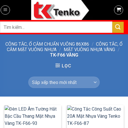
Skip
to
content
Tìm
kiếm:
CÔNG TẮC, Ổ CẮM CHUẨN VUÔNG 86X86
/
CÔNG TẮC, Ổ
CẮM MẶT VUÔNG NHỰA
/
MẶT VUÔNG NHỰA VÀNG
/
TK-F66 VÀNG
LỌC