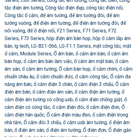
Series, C60 Series, công tắc âm tường, cong tac dien, công
tắc điện âm tường, Công tắc điện đẹp, công tắc điện nổi,
Công tắc ổ cắm, đế âm tường, đế âm tường đôi, đế âm
tường vuông, đế điện âm tường, đế điện âm tường đôi, đế
nổi vuông, đế ổ điện nổi, F21 Series, F71 Series, F72
Series, F73 Series, hộp điện âm bàn họp, hộp ổ cắm lắp âm
bàn, lg tech, LG-B21-066, LG-F1.1 Series, mặt công tắc, mặt
ổ cắm, Module Series, Ổ âm bàn, ổ cắm âm bàn, ổ cắm âm
bàn họp, ổ cắm âm bàn làm việc, ổ cắm âm mặt bàn, ổ cắm
âm sàn, ổ cắm âm tường, Ổ cắm bàn họp, ổ cắm chìm, ổ cắm
chuẩn châu âu, ổ cắm chuẩn đức, ổ cắm công tắc, Ổ cắm đa
năng âm bàn, ổ cắm điện 3 chân, ổ cắm điện 3 chấu, Ổ cắm
điện âm bàn, ổ cắm điện âm sàn, ổ cắm điện âm tường, ổ
cắm điện âm tường có cổng usb, ổ cắm điện chống giật, ổ
cắm điện có công tắc, ổ cắm điện đôi, ổ cắm điện đơn, Ổ
cắm điện hàn quốc, Ổ cắm điện màu đen, ổ cắm điện trong
nhà tắm, Ổ cắm đôi 3 chấu, ổ cắm usb âm tường, ổ điện âm
bàn, ổ điện âm sàn, ổ điện âm tường, Ổ điện đơn, Ổ điện gắn