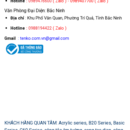
Hotline
:
0989476600
( Zalo ) - 0989407700 ( Zalo )
Văn Phòng Đại Diện: Bắc Ninh
Địa chỉ
: Khu Phố Văn Quan, Phường Trí Quả, Tỉnh Bắc Ninh
Hotline
:
0988194422
( Zalo )
Gmail
: tenko.com.vn@gmail.com
KHÁCH HÀNG QUAN TÂM: Acrylic series, B20 Series, Basic