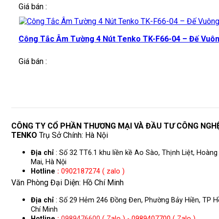
Giá bán :
Công Tắc Âm Tường 4 Nút Tenko TK-F66-04 – Đế Vuô
Giá bán :
CÔNG TY CỔ PHẦN THƯƠNG MẠI VÀ ĐẦU TƯ CÔNG NGH
TENKO
Trụ Sở Chính: Hà Nội
Địa chỉ
: Số 32 TT6.1 khu liền kề Ao Sào, Thịnh Liệt, Hoàng
Mai, Hà Nội
Hotline
:
0902187274 ( zalo )
Văn Phòng Đại Diện: Hồ Chí Minh
Địa chỉ
: Số 29 Hẻm 246 Đồng Đen, Phường Bảy Hiền, TP H
Chí Minh
Hotline
:
0989476600
( Zalo ) - 0989407700 ( Zalo )