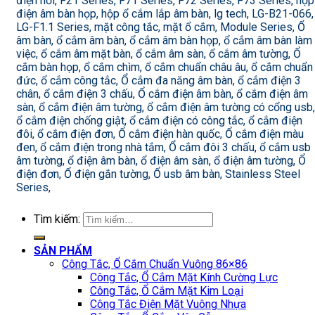
điện nổi, F21 Series, F71 Series, F72 Series, F73 Series, hộp
điện âm bàn họp, hộp ổ cắm lắp âm bàn, lg tech, LG-B21-066,
LG-F1.1 Series, mặt công tắc, mặt ổ cắm, Module Series, Ổ
âm bàn, ổ cắm âm bàn, ổ cắm âm bàn họp, ổ cắm âm bàn làm
việc, ổ cắm âm mặt bàn, ổ cắm âm sàn, ổ cắm âm tường, Ổ
cắm bàn họp, ổ cắm chìm, ổ cắm chuẩn châu âu, ổ cắm chuẩn
đức, ổ cắm công tắc, Ổ cắm đa năng âm bàn, ổ cắm điện 3
chân, ổ cắm điện 3 chấu, Ổ cắm điện âm bàn, ổ cắm điện âm
sàn, ổ cắm điện âm tường, ổ cắm điện âm tường có cổng usb,
ổ cắm điện chống giật, ổ cắm điện có công tắc, ổ cắm điện
đôi, ổ cắm điện đơn, Ổ cắm điện hàn quốc, Ổ cắm điện màu
đen, ổ cắm điện trong nhà tắm, Ổ cắm đôi 3 chấu, ổ cắm usb
âm tường, ổ điện âm bàn, ổ điện âm sàn, ổ điện âm tường, Ổ
điện đơn, Ổ điện gắn tường, Ổ usb âm bàn, Stainless Steel
Series,
Tìm kiếm:
SẢN PHẨM
Công Tắc, Ổ Cắm Chuẩn Vuông 86×86
Công Tắc, Ổ Cắm Mặt Kính Cường Lực
Công Tắc, Ổ Cắm Mặt Kim Loại
Công Tắc Điện Mặt Vuông Nhựa