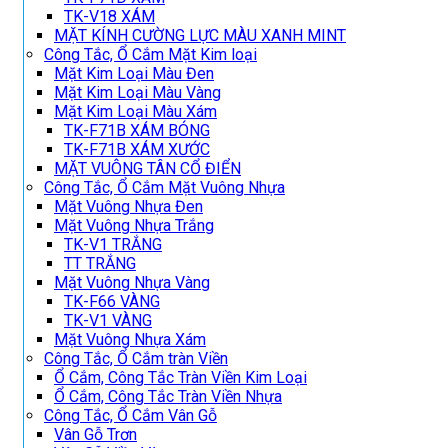
TK-V18 XÁM
MẶT KÍNH CƯỜNG LỰC MÀU XANH MINT
Công Tắc, Ổ Cắm Mặt Kim loại
Mặt Kim Loại Màu Đen
Mặt Kim Loại Màu Vàng
Mặt Kim Loại Màu Xám
TK-F71B XÁM BÓNG
TK-F71B XÁM XƯỚC
MẶT VUÔNG TÂN CỔ ĐIỂN
Công Tắc, Ổ Cắm Mặt Vuông Nhựa
Mặt Vuông Nhựa Đen
Mặt Vuông Nhựa Trắng
TK-V1 TRẮNG
TT TRẮNG
Mặt Vuông Nhựa Vàng
TK-F66 VÀNG
TK-V1 VÀNG
Mặt Vuông Nhựa Xám
Công Tắc, Ổ Cắm tràn Viền
Ổ Cắm, Công Tắc Tràn Viền Kim Loại
Ổ Cắm, Công Tắc Tràn Viền Nhựa
Công Tắc, Ổ Cắm Vân Gỗ
Vân Gỗ Trơn