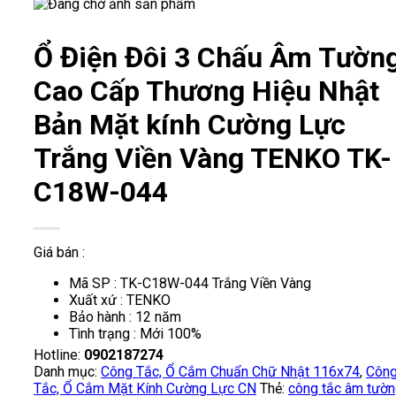
Ổ Điện Đôi 3 Chấu Âm Tườn
Cao Cấp Thương Hiệu Nhật
Bản Mặt kính Cường Lực
Trắng Viền Vàng TENKO TK-
C18W-044
Giá bán :
Mã SP : TK-C18W-044 Trắng Viền Vàng
Xuất xứ : TENKO
Bảo hành : 12 năm
Tình trạng : Mới 100%
Hotline:
0902187274
Danh mục:
Công Tắc, Ổ Cắm Chuẩn Chữ Nhật 116x74
,
Côn
Tắc, Ổ Cắm Mặt Kính Cường Lực CN
Thẻ:
công tắc âm tườ