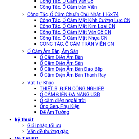
Công Tắc, Ổ Cắm Vân Gỗ
Công Tắc, Ổ Cắm tràn Viền
Công Tắc, Ổ Cắm Chuẩn Chữ Nhật 116×74
Công Tắc, Ổ Cắm Mặt Kính Cường Lực CN
Công Tắc, Ổ Cắm Mặt Kim Loại CN
Công Tắc, Ổ Cắm Mặt Vân Gỗ CN
Công Tắc, Ổ Cắm Mặt Nhựa CN
CÔNG TẮC, Ổ CẮM TRÀN VIỀN CN
Ổ Cắm Âm Bàn, Âm Sàn
Ổ Cắm Điện Âm Bàn
Ổ Cắm Điện Âm Sàn
Ổ Cắm Điện Âm Bàn Đảo Bếp
Ổ Cắm Điện Âm Bàn Thanh Ray
Vật Tư Khác
THIẾT BỊ ĐIỆN CÔNG NGHIỆP
Ổ CẮM ĐIỆN ĐA NĂNG USB
Ổ cắm điện ngoài trời
Ống Gen, Phụ Kiện
Đế Âm Tường
kỹ thuật
Giải pháp tối ưu
Vấn đề thường gặp
Về TENKO