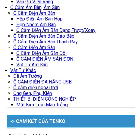
Vân Gỗ Viền Vàng
Ổ Cắm Âm Bàn, Âm Sàn
Ổ Cắm Điện Âm Bàn
Hộp Điện Âm Bàn Họp
Hộp Nhôm Âm Bàn
Ổ Cắm Điện Âm Bàn Dạng Trượt/Xoay
Ổ Cắm Điện Âm Bàn Đảo Bếp
Ổ Cắm Điện Âm Bàn Thanh Ray
Ổ Cắm Điện Âm Sàn
Ổ Cắm Điện Âm Sàn Đôi
Ổ CẮM ĐIỆN ÂM SÀN ĐƠN
Vật Tư Âm Sàn
Vật Tư Khác
Đế Âm Tường
Ổ CẮM ĐIỆN ĐA NĂNG USB
Ổ cắm điện ngoài trời
Ống Gen, Phụ Kiện
THIẾT BỊ ĐIỆN CÔNG NGHIỆP
Mặt Kim Loại Màu Trắng
-> CAM KẾT CỦA TENKO