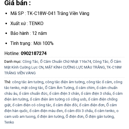
Giá bán :
Mã SP : TK-C18W-041 Trắng Viền Vàng
Xuất xứ : TENKO
Bảo hành : 12 năm
Tình trạng : Mới 100%
Hotline:
0902187274
Danh mục:
Công Tắc, Ổ Cắm Chuẩn Chữ Nhật 116x74
,
Công Tắc, Ổ Cắm
Mặt Kính Cường Lực CN
,
MẶT KÍNH CƯỜNG LỰC MÀU TRẮNG
,
TK-C18W
TRẮNG VIỀN VÀNG
Thẻ:
công tắc âm tường
,
công tắc điện âm tường
,
công tắc ổ cắm
,
công
tắc tenko
,
mặt công tắc
,
Ổ Cắm Âm Tường
,
ổ cắm chìm
,
ổ cắm chuẩn
châu âu
,
ổ cắm chuẩn đức
,
ổ cắm điện 3 chân
,
ổ cắm điện 3 chấu
,
ổ cắm
điện âm tường
,
ổ cắm điện âm tường có cổng usb
,
ổ cắm điện chống
giật
,
ổ cắm điện có công tắc
,
ổ cắm điện đôi
,
ổ cắm điện đơn
,
Ổ cắm
điện hàn quốc
,
ổ cắm điện màu đen
,
ổ cắm đôi 3 chấu
,
ổ cắm tenko
,
o
cam usb am tuong
,
ổ điện âm tường
,
Ổ điện đơn
,
Ổ điện gắn tường
,
Tenko