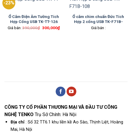
-23%
Ổ Cắm Điện Âm Tường Tích
Ổ cắm chìm chuẩn Đức Tích
Hợp Cổng USB TK-TT-126
Hợp 2 cổng USB TK-F71B-
108
Giá
Giá
Giá bán :
390,000
₫
300,000
₫
Giá bán :
gốc
hiện
là:
tại
390,000₫.
là:
300,000₫.
CÔNG TY CỔ PHẦN THƯƠNG MẠI VÀ ĐẦU TƯ CÔNG
NGHỆ TENKO
Trụ Sở Chính: Hà Nội
Địa chỉ
: Số 32 TT6.1 khu liền kề Ao Sào, Thịnh Liệt, Hoàng
Mai, Hà Nội