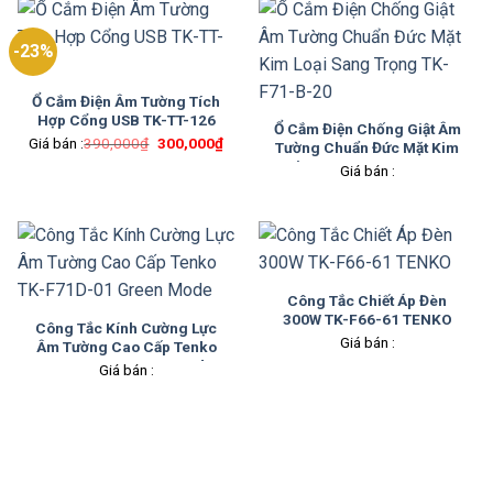
-23%
Ổ Cắm Điện Âm Tường Tích
Hợp Cổng USB TK-TT-126
Ổ Cắm Điện Chống Giật Âm
Giá
Giá
Giá bán :
390,000
₫
300,000
₫
Tường Chuẩn Đức Mặt Kim
gốc
hiện
Loại Sang Trọng TK-F71-B-
là:
tại
Giá bán :
390,000₫.
là:
20
300,000₫.
Công Tắc Chiết Áp Đèn
300W TK-F66-61 TENKO
Công Tắc Kính Cường Lực
Giá bán :
Âm Tường Cao Cấp Tenko
TK-F71D-01 Green Mode
Giá bán :