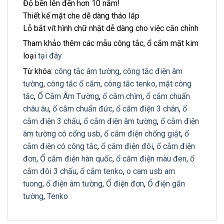
Độ bền lên đến hơn 10 năm!
Thiết kế mặt che dễ dàng tháo lắp
Lỗ bắt vít hình chữ nhật dễ dàng cho việc căn chỉnh
Tham khảo thêm các mẫu công tắc, ổ cắm mặt kim
loại
tại đây
Từ khóa:
công tắc âm tường
,
công tắc điện âm
tường
,
công tắc ổ cắm
,
công tắc tenko
,
mặt công
tắc
,
Ổ Cắm Âm Tường
,
ổ cắm chìm
,
ổ cắm chuẩn
châu âu
,
ổ cắm chuẩn đức
,
ổ cắm điện 3 chân
,
ổ
cắm điện 3 chấu
,
ổ cắm điện âm tường
,
ổ cắm điện
âm tường có cổng usb
,
ổ cắm điện chống giật
,
ổ
cắm điện có công tắc
,
ổ cắm điện đôi
,
ổ cắm điện
đơn
,
Ổ cắm điện hàn quốc
,
ổ cắm điện màu đen
,
ổ
cắm đôi 3 chấu
,
ổ cắm tenko
,
o cam usb am
tuong
,
ổ điện âm tường
,
Ổ điện đơn
,
Ổ điện gắn
tường
,
Tenko