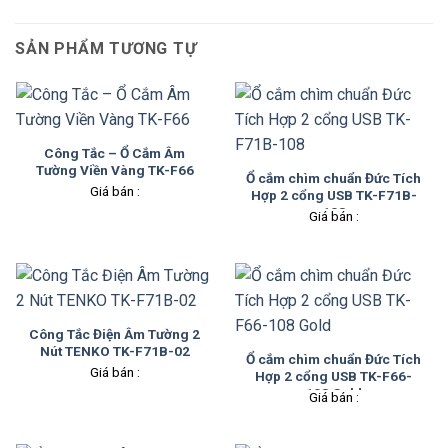
SẢN PHẨM TƯƠNG TỰ
Công Tắc – Ổ Cắm Âm
Tường Viền Vàng TK-F66
Ổ cắm chìm chuẩn Đức Tích
Giá bán :
Hợp 2 cổng USB TK-F71B-
108
Giá bán :
Công Tắc Điện Âm Tường 2
Nút TENKO TK-F71B-02
Ổ cắm chìm chuẩn Đức Tích
Giá bán :
Hợp 2 cổng USB TK-F66-
108 Gold
Giá bán :