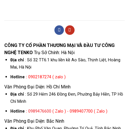
CÔNG TY CỔ PHẦN THƯƠNG MẠI VÀ ĐẦU TƯ CÔNG
NGHỆ TENKO
Trụ Sở Chính: Hà Nội
Địa chỉ
: Số 32 TT6.1 khu liền kề Ao Sào, Thịnh Liệt, Hoàng
Mai, Hà Nội
Hotline
:
0902187274 ( zalo )
Văn Phòng Đại Diện: Hồ Chí Minh
Địa chỉ
: Số 29 Hẻm 246 Đồng Đen, Phường Bảy Hiền, TP Hồ
Chí Minh
Hotline
:
0989476600
( Zalo ) - 0989407700 ( Zalo )
Văn Phòng Đại Diện: Bắc Ninh
Địa chỉ
: Khu Phố Văn Quan, Phường Trí Quả, Tỉnh Bắc Ninh