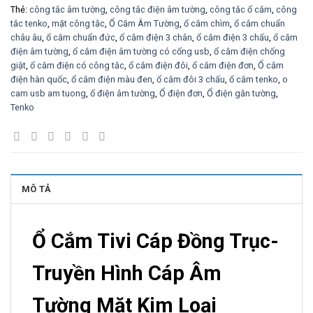
Thẻ:
công tắc âm tường
,
công tắc điện âm tường
,
công tắc ổ cắm
,
công
tắc tenko
,
mặt công tắc
,
Ổ Cắm Âm Tường
,
ổ cắm chìm
,
ổ cắm chuẩn
châu âu
,
ổ cắm chuẩn đức
,
ổ cắm điện 3 chân
,
ổ cắm điện 3 chấu
,
ổ cắm
điện âm tường
,
ổ cắm điện âm tường có cổng usb
,
ổ cắm điện chống
giật
,
ổ cắm điện có công tắc
,
ổ cắm điện đôi
,
ổ cắm điện đơn
,
Ổ cắm
điện hàn quốc
,
ổ cắm điện màu đen
,
ổ cắm đôi 3 chấu
,
ổ cắm tenko
,
o
cam usb am tuong
,
ổ điện âm tường
,
Ổ điện đơn
,
Ổ điện gắn tường
,
Tenko
MÔ TẢ
Ổ Cắm Tivi Cáp Đồng Trục-
Truyền Hình Cáp Âm
Tường Mặt Kim Loại