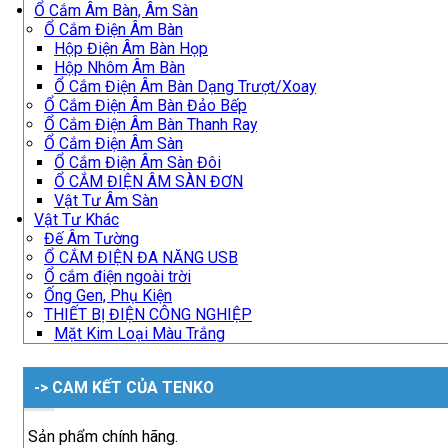
Ổ Cắm Âm Bàn, Âm Sàn
Ổ Cắm Điện Âm Bàn
Hộp Điện Âm Bàn Họp
Hộp Nhôm Âm Bàn
Ổ Cắm Điện Âm Bàn Dạng Trượt/Xoay
Ổ Cắm Điện Âm Bàn Đảo Bếp
Ổ Cắm Điện Âm Bàn Thanh Ray
Ổ Cắm Điện Âm Sàn
Ổ Cắm Điện Âm Sàn Đôi
Ổ CẮM ĐIỆN ÂM SÀN ĐƠN
Vật Tư Âm Sàn
Vật Tư Khác
Đế Âm Tường
Ổ CẮM ĐIỆN ĐA NĂNG USB
Ổ cắm điện ngoài trời
Ống Gen, Phụ Kiện
THIẾT BỊ ĐIỆN CÔNG NGHIỆP
Mặt Kim Loại Màu Trắng
-> CAM KẾT CỦA TENKO
Sản phẩm chính hãng.