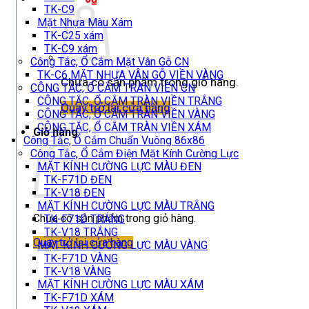
TK-C9
Mặt Nhựa Màu Xám
TK-C25 xám
TK-C9 xám
Công Tắc, Ổ Cắm Mặt Vân Gỗ CN
TK-C6 MẶT NHỰA VÂN GỖ VIỀN VÀNG
Chưa có sản phẩm trong giỏ hàng.
CÔNG TẮC, Ổ CẮM TRÀN VIỀN CN
CÔNG TẮC, Ổ CẮM TRÀN VIỀN TRẮNG
Quay trở lại cửa hàng
CÔNG TẮC, Ổ CẮM TRÀN VIỀN VÀNG
CÔNG TẮC, Ổ CẮM TRÀN VIỀN XÁM
Giỏ hàng
Công Tắc, Ổ Cắm Chuẩn Vuông 86x86
Công Tắc, Ổ Cắm Điện Mặt Kính Cường Lực
MẶT KÍNH CƯỜNG LỰC MÀU ĐEN
TK-F71D ĐEN
TK-V18 ĐEN
MẶT KÍNH CƯỜNG LỰC MÀU TRẮNG
Chưa có sản phẩm trong giỏ hàng.
TK-F71D TRẮNG
TK-V18 TRẮNG
Quay trở lại cửa hàng
MẶT KÍNH CƯỜNG LỰC MÀU VÀNG
TK-F71D VÀNG
TK-V18 VÀNG
MẶT KÍNH CƯỜNG LỰC MÀU XÁM
TK-F71D XÁM