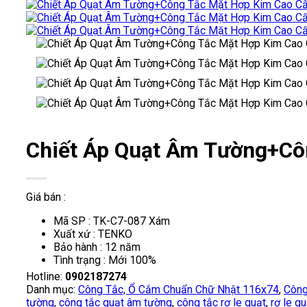
Chiết Áp Quạt Âm Tường+C
Giá bán :
Mã SP : TK-C7-087 Xám
Xuất xứ : TENKO
Bảo hành : 12 năm
Tình trạng : Mới 100%
Hotline:
0902187274
Danh mục:
Công Tắc, Ổ Cắm Chuẩn Chữ Nhật 116x74
,
Công
tường
,
công tắc quạt âm tường
,
công tắc rơ le quạt
,
rơ le q