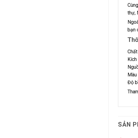
Cùng
thự,
Ngoà
bạn 
Thô
Chất
Kích
Nguồ
Màu 
Độ b
Tham
SẢN P