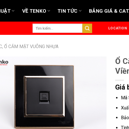
HUẬT
VỀ TENKO
TIN TỨC
BẢNG GIÁ & CA
Tìm
LOCATION
kiếm:
C, Ổ CẮM MẶT VUÔNG NHỰA
Ổ C
Viề
Giá 
Mã 
Xuấ
Bảo
Tìn