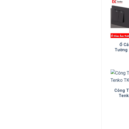
Ổ Cắ
Tường 
Công T
Tenk