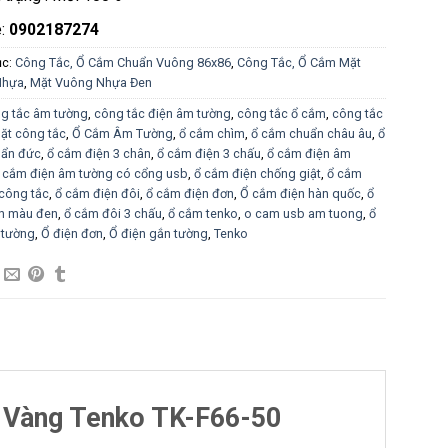
e:
0902187274
ục:
Công Tắc, Ổ Cắm Chuẩn Vuông 86x86
,
Công Tắc, Ổ Cắm Mặt
Nhựa
,
Mặt Vuông Nhựa Đen
g tắc âm tường
,
công tắc điện âm tường
,
công tắc ổ cắm
,
công tắc
ặt công tắc
,
Ổ Cắm Âm Tường
,
ổ cắm chìm
,
ổ cắm chuẩn châu âu
,
ổ
ẩn đức
,
ổ cắm điện 3 chân
,
ổ cắm điện 3 chấu
,
ổ cắm điện âm
 cắm điện âm tường có cổng usb
,
ổ cắm điện chống giật
,
ổ cắm
công tắc
,
ổ cắm điện đôi
,
ổ cắm điện đơn
,
Ổ cắm điện hàn quốc
,
ổ
n màu đen
,
ổ cắm đôi 3 chấu
,
ổ cắm tenko
,
o cam usb am tuong
,
ổ
 tường
,
Ổ điện đơn
,
Ổ điện gắn tường
,
Tenko
 Vàng Tenko TK-F66-50