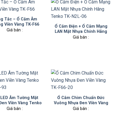
g Tắc – Ổ Cắm Âm
g Viền Vàng TK-F66
Ổ Cắm Điện + Ổ Cắm Mạng
Giá bán :
LAN Mặt Nhựa Chính Hãng
Tenko TK-N2L-06
Giá bán :
 LED Âm Tường Mặt
Ổ Cắm Chìm Chuẩn Đức
Đen Viền Vàng Tenko
Vuông Nhựa Đen Viền Vàng
TK-F66-93
TK-F66-20
Giá bán :
Giá bán :