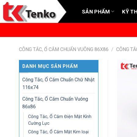
Skip
to
SẢN PHẨM
KỸ T
content
CÔNG TẮC, Ổ CẮM CHUẨN VUÔNG 86X86
/
CÔNG TẮ
DANH MỤC SẢN PHẨM
Công Tắc, Ổ Cắm Chuẩn Chữ Nhật
116x74
Công Tắc, Ổ Cắm Chuẩn Vuông
86x86
Công Tắc, Ổ Cắm Điện Mặt Kính
Cường Lực
Công Tắc, Ổ Cắm Mặt Kim loại