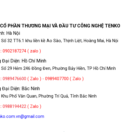
 CỔ PHẦN THƯƠNG MẠI VÀ ĐẦU TƯ CÔNG NGHỆ TENKO
nh: Hà Nội
 Số 32 TT6.1 khu liền kề Ao Sào, Thịnh Liệt, Hoàng Mai, Hà Nội
e
:
0902187274 ( zalo )
 Đại Diện: Hồ Chí Minh
: Số 29 Hẻm 246 Đồng Đen, Phường Bảy Hiền, TP Hồ Chí Minh
e
:
0989476600
( Zalo ) - 0989407700 ( Zalo )
 Đại Diện: Bắc Ninh
 Khu Phố Văn Quan, Phường Trí Quả, Tỉnh Bắc Ninh
e
:
0988194422
( Zalo )
enko.com.vn@gmail.com