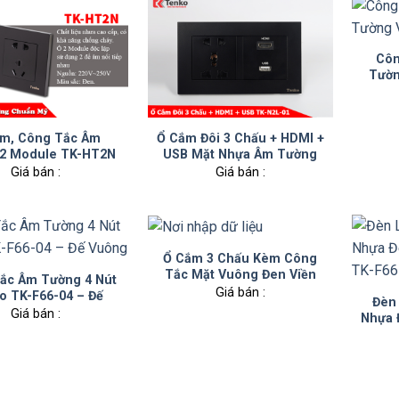
Côn
Tườn
m, Công Tắc Âm
Ổ Cắm Đôi 3 Chấu + HDMI +
2 Module TK-HT2N
USB Mặt Nhựa Âm Tường
Chính Hãng Tenko TK-N2L-
Giá bán :
Giá bán :
01
Ổ Cắm 3 Chấu Kèm Công
Tắc Mặt Vuông Đen Viền
ắc Âm Tường 4 Nút
Vàng TK-F66-27
Giá bán :
o TK-F66-04 – Đế
Đèn
Vuông
Giá bán :
Nhựa 