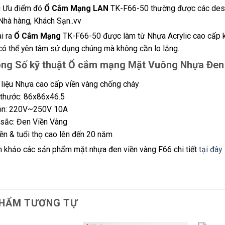
 Ưu điểm đó
Ổ Cắm Mạng LAN
TK-F66-50 thường được các design
 Nhà hàng, Khách Sạn..vv
i ra
Ổ Cắm Mạng
TK-F66-50 được làm từ Nhựa Acrylic cao cấp kh
có thể yên tâm sử dụng chúng mà không cần lo lắng.
ng Số kỹ thuật Ổ cắm mạng Mặt Vuông Nhựa Đen
 liệu Nhựa cao cấp viền vàng chống cháy
 thước: 86x86x46.5
n: 220V~250V 10A
sắc: Đen Viền Vàng
ền & tuổi thọ cao lên đến 20 năm
 khảo các sản phẩm mặt nhựa đen viền vàng F66 chi tiết
tại đây
HẨM TƯƠNG TỰ