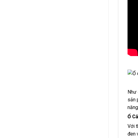
Như 
sản 
năng
Ổ C
Với 
đen 