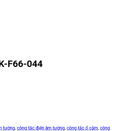
TK-F66-044
m tường
,
công tắc điện âm tường
,
công tắc ổ cắm
,
công