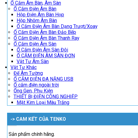
Ổ Cắm Âm Bàn, Âm Sàn
Ổ Cắm Điện Âm Bàn
Hộp Điện Âm Bàn Họp
Hộp Nhôm Âm Bàn
Ổ Cắm Điện Âm Bàn Dạng Trượt/Xoay
Ổ Cắm Điện Âm Bàn Đảo Bếp
Ổ Cắm Điện Âm Bàn Thanh Ray
Ổ Cắm Điện Âm Sàn
Ổ Cắm Điện Âm Sàn Đôi
Ổ CẮM ĐIỆN ÂM SÀN ĐƠN
Vật Tư Âm Sàn
Vật Tư Khác
Đế Âm Tường
Ổ CẮM ĐIỆN ĐA NĂNG USB
Ổ cắm điện ngoài trời
Ống Gen, Phụ Kiện
THIẾT BỊ ĐIỆN CÔNG NGHIỆP
Mặt Kim Loại Màu Trắng
-> CAM KẾT CỦA TENKO
Sản phẩm chính hãng.