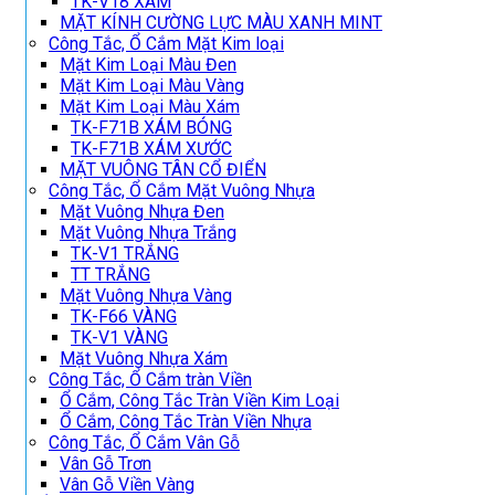
TK-V18 XÁM
MẶT KÍNH CƯỜNG LỰC MÀU XANH MINT
Công Tắc, Ổ Cắm Mặt Kim loại
Mặt Kim Loại Màu Đen
Mặt Kim Loại Màu Vàng
Mặt Kim Loại Màu Xám
TK-F71B XÁM BÓNG
TK-F71B XÁM XƯỚC
MẶT VUÔNG TÂN CỔ ĐIỂN
Công Tắc, Ổ Cắm Mặt Vuông Nhựa
Mặt Vuông Nhựa Đen
Mặt Vuông Nhựa Trắng
TK-V1 TRẮNG
TT TRẮNG
Mặt Vuông Nhựa Vàng
TK-F66 VÀNG
TK-V1 VÀNG
Mặt Vuông Nhựa Xám
Công Tắc, Ổ Cắm tràn Viền
Ổ Cắm, Công Tắc Tràn Viền Kim Loại
Ổ Cắm, Công Tắc Tràn Viền Nhựa
Công Tắc, Ổ Cắm Vân Gỗ
Vân Gỗ Trơn
Vân Gỗ Viền Vàng