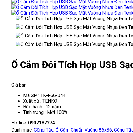
Ổ Cắm Đôi Tích Hợp USB Sạ
Giá bán :
Mã SP : TK-F66-044
Xuất xứ : TENKO
Bảo hành : 12 năm
Tình trạng : Mới 100%
Hotline:
0902187274
Danh mục:
Công Tắc, Ổ Cắm Chuẩn Vuông 86x86
,
Công Tắ