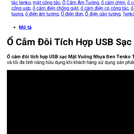
tắc tenko
,
mặt công tắc
,
Ổ Cắm Âm Tường
,
ổ cắm chìm
,
ổ c
cổng usb
,
ổ cắm điện chống giật
,
ổ cắm điện có công tắc
,
ổ
tuong
,
ổ điện âm tường
,
Ổ điện đơn
,
Ổ điện gắn tường
,
Tenk
Mô tả
Ổ Cắm Đôi Tích Hợp USB Sạc
Ổ cắm đôi tích hợp USB sạc Mặt Vuông Nhựa Đen Tenko 
và tối đa tính năng hữu dụng khi khách hàng sử dụng sản phẩ