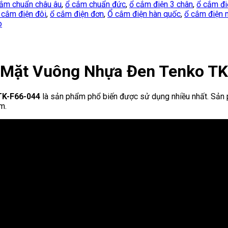
ắm chuẩn châu âu
,
ổ cắm chuẩn đức
,
ổ cắm điện 3 chân
,
ổ cắm đi
 cắm điện đôi
,
ổ cắm điện đơn
,
Ổ cắm điện hàn quốc
,
ổ cắm điện 
o
 Mặt Vuông Nhựa Đen Tenko T
TK-F66-044
là sản phẩm phổ biến được sử dụng nhiều nhất. Sả
m.