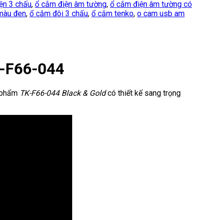
ện 3 chấu
,
ổ cắm điện âm tường
,
ổ cắm điện âm tường có
màu đen
,
ổ cắm đôi 3 chấu
,
ổ cắm tenko
,
o cam usb am
K-F66-044
n phẩm
TK-F66-044 Black & Gold
có thiết kế sang trọng