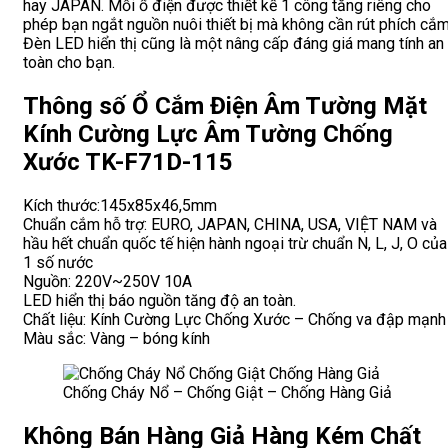
hay JAPAN. Mỗi ổ điện được thiết kế 1 công tăng riêng cho
phép bạn ngắt nguồn nuôi thiết bị mà không cần rút phích cắm
Đèn LED hiển thị cũng là một nâng cấp đáng giá mang tính an
toàn cho bạn.
Thông số Ổ Cắm Điện Âm Tường Mặt
Kính Cường Lực Âm Tường Chống
Xước TK-F71D-115
Kích thước:145x85x46,5mm
Chuẩn cắm hỗ trợ: EURO, JAPAN, CHINA, USA, VIỆT NAM và
hầu hết chuẩn quốc tế hiện hành ngoại trừ chuẩn N, L, J, O của
1 số nước
Nguồn: 220V~250V 10A
LED hiển thị báo nguồn tăng độ an toàn.
Chất liệu: Kính Cường Lực Chống Xước – Chống va đập mạnh
Màu sắc: Vàng – bóng kính
Chống Cháy Nổ – Chống Giật – Chống Hàng Giả
Không Bán Hàng Giả Hàng Kém Chất