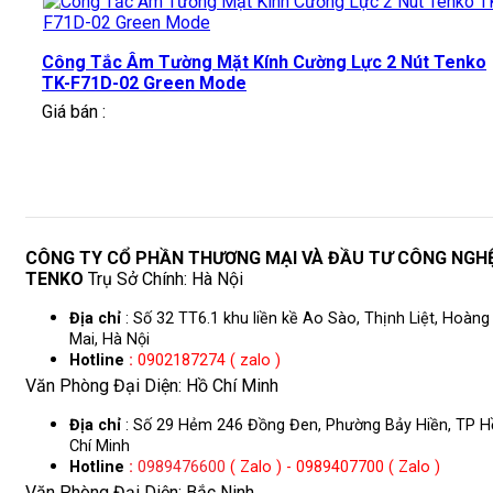
Công Tắc Âm Tường Mặt Kính Cường Lực 2 Nút Tenko
TK-F71D-02 Green Mode
Giá bán :
CÔNG TY CỔ PHẦN THƯƠNG MẠI VÀ ĐẦU TƯ CÔNG NGH
TENKO
Trụ Sở Chính: Hà Nội
Địa chỉ
: Số 32 TT6.1 khu liền kề Ao Sào, Thịnh Liệt, Hoàng
Mai, Hà Nội
Hotline
:
0902187274 ( zalo )
Văn Phòng Đại Diện: Hồ Chí Minh
Địa chỉ
: Số 29 Hẻm 246 Đồng Đen, Phường Bảy Hiền, TP H
Chí Minh
Hotline
:
0989476600
( Zalo ) - 0989407700 ( Zalo )
Văn Phòng Đại Diện: Bắc Ninh