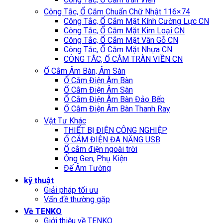
Công Tắc, Ổ Cắm Chuẩn Chữ Nhật 116×74
Công Tắc, Ổ Cắm Mặt Kính Cường Lực CN
Công Tắc, Ổ Cắm Mặt Kim Loại CN
Công Tắc, Ổ Cắm Mặt Vân Gỗ CN
Công Tắc, Ổ Cắm Mặt Nhựa CN
CÔNG TẮC, Ổ CẮM TRÀN VIỀN CN
Ổ Cắm Âm Bàn, Âm Sàn
Ổ Cắm Điện Âm Bàn
Ổ Cắm Điện Âm Sàn
Ổ Cắm Điện Âm Bàn Đảo Bếp
Ổ Cắm Điện Âm Bàn Thanh Ray
Vật Tư Khác
THIẾT BỊ ĐIỆN CÔNG NGHIỆP
Ổ CẮM ĐIỆN ĐA NĂNG USB
Ổ cắm điện ngoài trời
Ống Gen, Phụ Kiện
Đế Âm Tường
kỹ thuật
Giải pháp tối ưu
Vấn đề thường gặp
Về TENKO
Giới thiệu về TENKO