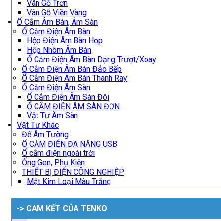
Vân Gỗ Trơn
Vân Gỗ Viền Vàng
Ổ Cắm Âm Bàn, Âm Sàn
Ổ Cắm Điện Âm Bàn
Hộp Điện Âm Bàn Họp
Hộp Nhôm Âm Bàn
Ổ Cắm Điện Âm Bàn Dạng Trượt/Xoay
Ổ Cắm Điện Âm Bàn Đảo Bếp
Ổ Cắm Điện Âm Bàn Thanh Ray
Ổ Cắm Điện Âm Sàn
Ổ Cắm Điện Âm Sàn Đôi
Ổ CẮM ĐIỆN ÂM SÀN ĐƠN
Vật Tư Âm Sàn
Vật Tư Khác
Đế Âm Tường
Ổ CẮM ĐIỆN ĐA NĂNG USB
Ổ cắm điện ngoài trời
Ống Gen, Phụ Kiện
THIẾT BỊ ĐIỆN CÔNG NGHIỆP
Mặt Kim Loại Màu Trắng
-> CAM KẾT CỦA TENKO