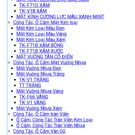
TK-F71D XÁM
TK-V18 XÁM
MẶT KÍNH CƯỜNG LỰC MÀU XANH MINT
Công Tắc, Ổ Cắm Mặt Kim loại
Mặt Kim Loại Màu Đen
Mặt Kim Loại Màu Vàng
Mặt Kim Loại Màu Xám
TK-F71B XÁM BÓNG
TK-F71B XÁM XƯỚC
MẶT VUÔNG TÂN CỔ ĐIỂN
Công Tắc, Ổ Cắm Mặt Vuông Nhựa
Mặt Vuông Nhựa Đen
Mặt Vuông Nhựa Trắng
TK-V1 TRẮNG
TT TRẮNG
Mặt Vuông Nhựa Vàng
TK-F66 VÀNG
TK-V1 VÀNG
Mặt Vuông Nhựa Xám
Công Tắc, Ổ Cắm tràn Viền
Ổ Cắm, Công Tắc Tràn Viền Kim Loại
Ổ Cắm, Công Tắc Tràn Viền Nhựa
Công Tắc, Ổ Cắm Vân Gỗ