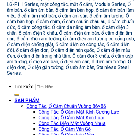
LG-F1.1 Series, mặt công tắc, mặt ổ cắm, Module Series, Ổ
âm bàn, ổ cắm âm bàn, ổ cắm âm bàn họp, ổ cắm âm bàn làm
việc, ổ cắm âm mặt bàn, ổ cắm âm sàn, ổ cắm âm tường, Ổ
cắm bàn họp, ổ cắm chìm, ổ cắm chuẩn châu âu, ổ cắm chuẩn
đức, ổ cắm công tắc, Ổ cắm đa năng âm bàn, ổ cắm điện 3
chân, ổ cắm điện 3 chấu, Ổ cắm điện âm bàn, ổ cắm điện âm
sàn, ổ cắm điện âm tường, ổ cắm điện âm tường có cổng usb,
ổ cắm điện chống giật, ổ cắm điện có công tắc, ổ cắm điện
đôi, ổ cắm điện đơn, Ổ cắm điện hàn quốc, Ổ cắm điện màu
đen, ổ cắm điện trong nhà tắm, Ổ cắm đôi 3 chấu, ổ cắm usb
âm tường, ổ điện âm bàn, ổ điện âm sàn, ổ điện âm tường, Ổ
điện đơn, Ổ điện gắn tường, Ổ usb âm bàn, Stainless Steel
Series,
Tìm kiếm:
SẢN PHẨM
Công Tắc, Ổ Cắm Chuẩn Vuông 86×86
Công Tắc, Ổ Cắm Mặt Kính Cường Lực
Công Tắc, Ổ Cắm Mặt Kim Loại
Công Tắc Điện Mặt Vuông Nhựa
Công Tắc, Ổ Cắm Vân Gỗ
Công Tắc, Ổ Cắm tràn Viền