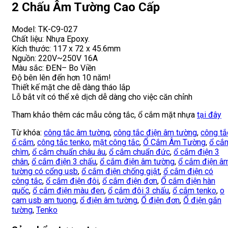
2 Chấu Âm Tường Cao Cấp
Model: TK-C9-027
Chất liệu: Nhựa Epoxy.
Kích thước: 117 x 72 x 45.6mm
Nguồn: 220V~250V 16A
Màu sắc: ĐEN– Bo Viền
Độ bên lên đến hơn 10 năm!
Thiết kế mặt che dễ dàng tháo lắp
Lỗ bắt vít có thể xê dịch dễ dàng cho việc căn chỉnh
Tham khảo thêm các mẫu công tắc, ổ cắm mặt nhựa
tại đây
Từ khóa:
công tắc âm tường
,
công tắc điện âm tường
,
công tắ
ổ cắm
,
công tắc tenko
,
mặt công tắc
,
Ổ Cắm Âm Tường
,
ổ cắ
chìm
,
ổ cắm chuẩn châu âu
,
ổ cắm chuẩn đức
,
ổ cắm điện 3
chân
,
ổ cắm điện 3 chấu
,
ổ cắm điện âm tường
,
ổ cắm điện â
tường có cổng usb
,
ổ cắm điện chống giật
,
ổ cắm điện có
công tắc
,
ổ cắm điện đôi
,
ổ cắm điện đơn
,
Ổ cắm điện hàn
quốc
,
ổ cắm điện màu đen
,
ổ cắm đôi 3 chấu
,
ổ cắm tenko
,
o
cam usb am tuong
,
ổ điện âm tường
,
Ổ điện đơn
,
Ổ điện gắn
tường
,
Tenko