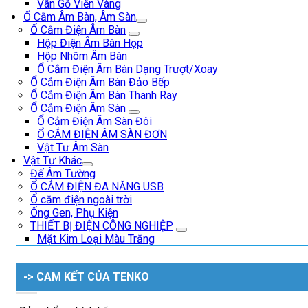
Vân Gỗ Viền Vàng
Ổ Cắm Âm Bàn, Âm Sàn
Ổ Cắm Điện Âm Bàn
Hộp Điện Âm Bàn Họp
Hộp Nhôm Âm Bàn
Ổ Cắm Điện Âm Bàn Dạng Trượt/Xoay
Ổ Cắm Điện Âm Bàn Đảo Bếp
Ổ Cắm Điện Âm Bàn Thanh Ray
Ổ Cắm Điện Âm Sàn
Ổ Cắm Điện Âm Sàn Đôi
Ổ CẮM ĐIỆN ÂM SÀN ĐƠN
Vật Tư Âm Sàn
Vật Tư Khác
Đế Âm Tường
Ổ CẮM ĐIỆN ĐA NĂNG USB
Ổ cắm điện ngoài trời
Ống Gen, Phụ Kiện
THIẾT BỊ ĐIỆN CÔNG NGHIỆP
Mặt Kim Loại Màu Trắng
-> CAM KẾT CỦA TENKO