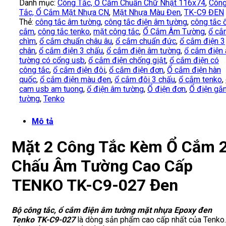
Danh mục:
Công Tắc, Ổ Cắm Chuẩn Chữ Nhật 116x74
,
Côn
Tắc, Ổ Cắm Mặt Nhựa CN
,
Mặt Nhựa Màu Đen
,
TK-C9 ĐEN
Thẻ:
công tắc âm tường
,
công tắc điện âm tường
,
công tắc 
cắm
,
công tắc tenko
,
mặt công tắc
,
Ổ Cắm Âm Tường
,
ổ cắ
chìm
,
ổ cắm chuẩn châu âu
,
ổ cắm chuẩn đức
,
ổ cắm điện 3
chân
,
ổ cắm điện 3 chấu
,
ổ cắm điện âm tường
,
ổ cắm điện
tường có cổng usb
,
ổ cắm điện chống giật
,
ổ cắm điện có
công tắc
,
ổ cắm điện đôi
,
ổ cắm điện đơn
,
Ổ cắm điện hàn
quốc
,
ổ cắm điện màu đen
,
ổ cắm đôi 3 chấu
,
ổ cắm tenko
,
cam usb am tuong
,
ổ điện âm tường
,
Ổ điện đơn
,
Ổ điện gắ
tường
,
Tenko
Mô tả
Mặt 2 Công Tắc Kèm Ổ Cắm 
Chấu Âm Tường Cao Cấp
TENKO TK-C9-027 Đen
Bộ công tắc, ổ cắm điện âm tường mặt nhựa Epoxy đen
Tenko TK-C9-027
là dòng sản phẩm cao cấp nhất của Tenko.