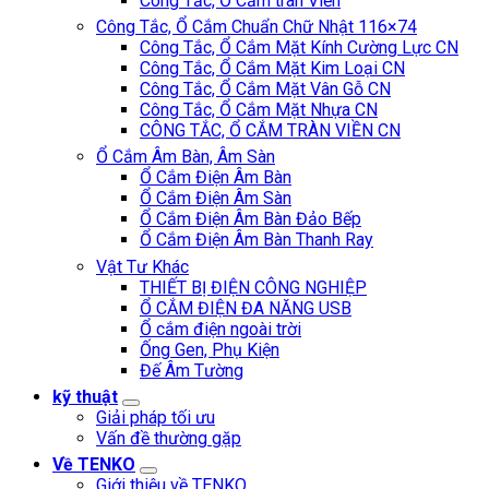
Công Tắc, Ổ Cắm tràn Viền
Công Tắc, Ổ Cắm Chuẩn Chữ Nhật 116×74
Công Tắc, Ổ Cắm Mặt Kính Cường Lực CN
Công Tắc, Ổ Cắm Mặt Kim Loại CN
Công Tắc, Ổ Cắm Mặt Vân Gỗ CN
Công Tắc, Ổ Cắm Mặt Nhựa CN
CÔNG TẮC, Ổ CẮM TRÀN VIỀN CN
Ổ Cắm Âm Bàn, Âm Sàn
Ổ Cắm Điện Âm Bàn
Ổ Cắm Điện Âm Sàn
Ổ Cắm Điện Âm Bàn Đảo Bếp
Ổ Cắm Điện Âm Bàn Thanh Ray
Vật Tư Khác
THIẾT BỊ ĐIỆN CÔNG NGHIỆP
Ổ CẮM ĐIỆN ĐA NĂNG USB
Ổ cắm điện ngoài trời
Ống Gen, Phụ Kiện
Đế Âm Tường
kỹ thuật
Giải pháp tối ưu
Vấn đề thường gặp
Về TENKO
Giới thiệu về TENKO