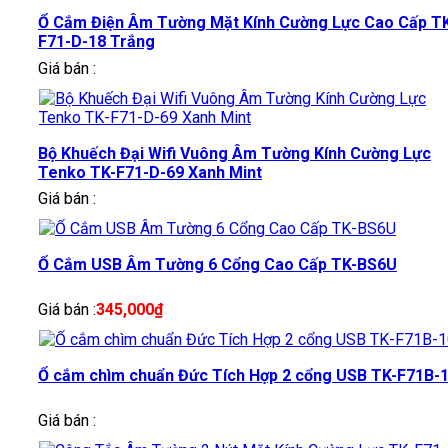
Ổ Cắm Điện Âm Tường Mặt Kính Cường Lực Cao Cấp T
F71-D-18 Trắng
Giá bán :
Bộ Khuếch Đại Wifi Vuông Âm Tường Kính Cường Lực
Tenko TK-F71-D-69 Xanh Mint
Giá bán :
Ổ Cắm USB Âm Tường 6 Cổng Cao Cấp TK-BS6U
Giá bán :
345,000
₫
Ổ cắm chìm chuẩn Đức Tích Hợp 2 cổng USB TK-F71B-
Giá bán :