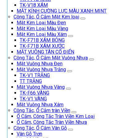
TK-V18 XÁM
MẶT KÍNH CƯỜNG LỰC MÀU XANH MINT
Công Tắc, Ổ Cắm Mặt Kim loại
Mặt Kim Loại Màu Đen
Mặt Kim Loại Màu Vàng
Mặt Kim Loại Màu Xám
TK-F71B XÁM BÓNG
TK-F71B XÁM XƯỚC
MẶT VUÔNG TÂN CỔ ĐIỂN
Công Tắc, Ổ Cắm Mặt Vuông Nhựa
Mặt Vuông Nhựa Đen
Mặt Vuông Nhựa Trắng
TK-V1 TRẮNG
TT TRẮNG
Mặt Vuông Nhựa Vàng
TK-F66 VÀNG
TK-V1 VÀNG
Mặt Vuông Nhựa Xám
Công Tắc, Ổ Cắm tràn Viền
Ổ Cắm, Công Tắc Tràn Viền Kim Loại
Ổ Cắm, Công Tắc Tràn Viền Nhựa
Công Tắc, Ổ Cắm Vân Gỗ
Vân Gỗ Trơn