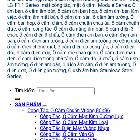
LG-F1.1 Series, mặt công tắc, mặt ổ cắm, Module Series, Ổ
âm bàn, ổ cắm âm bàn, ổ cắm âm bàn họp, ổ cắm âm bàn làm
việc, ổ cắm âm mặt bàn, ổ cắm âm sàn, ổ cắm âm tường, Ổ
cắm bàn họp, ổ cắm chìm, ổ cắm chuẩn châu âu, ổ cắm chuẩn
đức, ổ cắm công tắc, Ổ cắm đa năng âm bàn, ổ cắm điện 3
chân, ổ cắm điện 3 chấu, Ổ cắm điện âm bàn, ổ cắm điện âm
sàn, ổ cắm điện âm tường, ổ cắm điện âm tường có cổng usb,
ổ cắm điện chống giật, ổ cắm điện có công tắc, ổ cắm điện
đôi, ổ cắm điện đơn, Ổ cắm điện hàn quốc, Ổ cắm điện màu
đen, ổ cắm điện trong nhà tắm, Ổ cắm đôi 3 chấu, ổ cắm usb
âm tường, ổ điện âm bàn, ổ điện âm sàn, ổ điện âm tường, Ổ
điện đơn, Ổ điện gắn tường, Ổ usb âm bàn, Stainless Steel
Series,
Tìm kiếm:
SẢN PHẨM
Công Tắc, Ổ Cắm Chuẩn Vuông 86×86
Công Tắc, Ổ Cắm Mặt Kính Cường Lực
Công Tắc, Ổ Cắm Mặt Kim Loại
Công Tắc Điện Mặt Vuông Nhựa
Công Tắc, Ổ Cắm Vân Gỗ