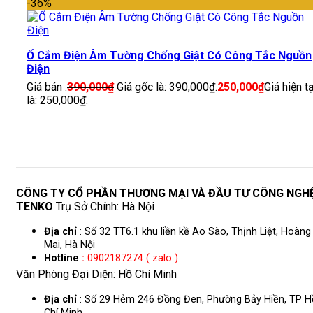
-36%
Ổ Cắm Điện Âm Tường Chống Giật Có Công Tắc Nguồn
Điện
Giá bán :
390,000
₫
Giá gốc là: 390,000₫.
250,000
₫
Giá hiện tạ
là: 250,000₫.
CÔNG TY CỔ PHẦN THƯƠNG MẠI VÀ ĐẦU TƯ CÔNG NGH
TENKO
Trụ Sở Chính: Hà Nội
Địa chỉ
: Số 32 TT6.1 khu liền kề Ao Sào, Thịnh Liệt, Hoàng
Mai, Hà Nội
Hotline
:
0902187274 ( zalo )
Văn Phòng Đại Diện: Hồ Chí Minh
Địa chỉ
: Số 29 Hẻm 246 Đồng Đen, Phường Bảy Hiền, TP H
Chí Minh