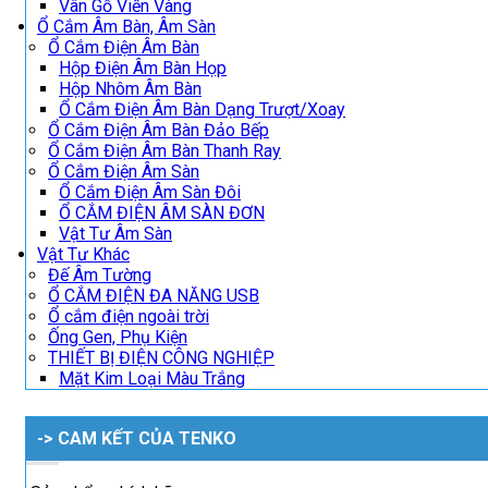
Vân Gỗ Viền Vàng
Ổ Cắm Âm Bàn, Âm Sàn
Ổ Cắm Điện Âm Bàn
Hộp Điện Âm Bàn Họp
Hộp Nhôm Âm Bàn
Ổ Cắm Điện Âm Bàn Dạng Trượt/Xoay
Ổ Cắm Điện Âm Bàn Đảo Bếp
Ổ Cắm Điện Âm Bàn Thanh Ray
Ổ Cắm Điện Âm Sàn
Ổ Cắm Điện Âm Sàn Đôi
Ổ CẮM ĐIỆN ÂM SÀN ĐƠN
Vật Tư Âm Sàn
Vật Tư Khác
Đế Âm Tường
Ổ CẮM ĐIỆN ĐA NĂNG USB
Ổ cắm điện ngoài trời
Ống Gen, Phụ Kiện
THIẾT BỊ ĐIỆN CÔNG NGHIỆP
Mặt Kim Loại Màu Trắng
-> CAM KẾT CỦA TENKO