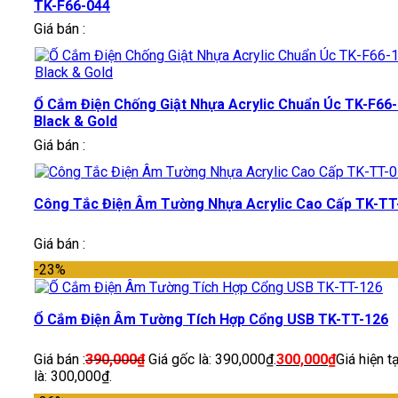
TK-F66-044
Giá bán :
Ổ Cắm Điện Chống Giật Nhựa Acrylic Chuẩn Úc TK-F66
Black & Gold
Giá bán :
Công Tắc Điện Âm Tường Nhựa Acrylic Cao Cấp TK-TT
Giá bán :
-23%
Ổ Cắm Điện Âm Tường Tích Hợp Cổng USB TK-TT-126
Giá bán :
390,000
₫
Giá gốc là: 390,000₫.
300,000
₫
Giá hiện tạ
là: 300,000₫.