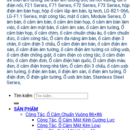
điện nổi, F21 Series, F71 Series, F72 Series, F73 Series, hộp
điện âm bàn họp, hộp ổ cắm lắp âm bàn, lg tech, LG-B21-066,
LG-F1.1 Series, mặt công tắc, mặt ổ cắm, Module Series, Ổ
âm bàn, ổ cắm âm bàn, ổ cắm âm bàn họp, ổ cắm âm bàn làm
việc, ổ cắm âm mặt bàn, ổ cắm âm sàn, ổ cắm âm tường, Ổ
cắm bàn họp, ổ cắm chìm, ổ cắm chuẩn châu âu, ổ cắm chuẩn
đức, ổ cắm công tắc, Ổ cắm đa năng âm bàn, ổ cắm điện 3
chân, ổ cắm điện 3 chấu, Ổ cắm điện âm bàn, ổ cắm điện âm
sàn, ổ cắm điện âm tường, ổ cắm điện âm tường có cổng usb,
ổ cắm điện chống giật, ổ cắm điện có công tắc, ổ cắm điện
đôi, ổ cắm điện đơn, Ổ cắm điện hàn quốc, Ổ cắm điện màu
đen, ổ cắm điện trong nhà tắm, Ổ cắm đôi 3 chấu, ổ cắm usb
âm tường, ổ điện âm bàn, ổ điện âm sàn, ổ điện âm tường, Ổ
điện đơn, Ổ điện gắn tường, Ổ usb âm bàn, Stainless Steel
Series,
Tìm kiếm:
SẢN PHẨM
Công Tắc, Ổ Cắm Chuẩn Vuông 86×86
Công Tắc, Ổ Cắm Mặt Kính Cường Lực
Công Tắc, Ổ Cắm Mặt Kim Loại