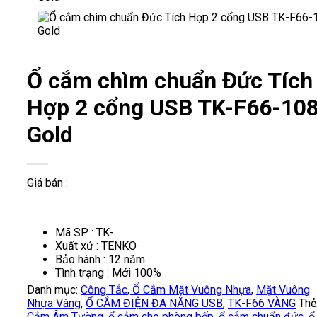
Ổ cắm chìm chuẩn Đức Tích
Hợp 2 cổng USB TK-F66-10
Gold
Giá bán :
Mã SP : TK-
Xuất xứ : TENKO
Bảo hành : 12 năm
Tình trạng : Mới 100%
Danh mục:
Công Tắc, Ổ Cắm Mặt Vuông Nhựa
,
Mặt Vuông
Nhựa Vàng
,
Ổ CẮM ĐIỆN ĐA NĂNG USB
,
TK-F66 VÀNG
Thẻ
Cắm Âm Tường
,
ổ cắm cho phòng bếp
,
ổ cắm chuẩn đức
,
ổ