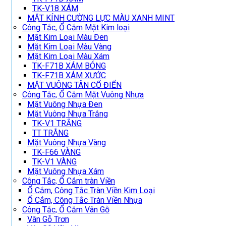
TK-V18 XÁM
MẶT KÍNH CƯỜNG LỰC MÀU XANH MINT
Công Tắc, Ổ Cắm Mặt Kim loại
Mặt Kim Loại Màu Đen
Mặt Kim Loại Màu Vàng
Mặt Kim Loại Màu Xám
TK-F71B XÁM BÓNG
TK-F71B XÁM XƯỚC
MẶT VUÔNG TÂN CỔ ĐIỂN
Công Tắc, Ổ Cắm Mặt Vuông Nhựa
Mặt Vuông Nhựa Đen
Mặt Vuông Nhựa Trắng
TK-V1 TRẮNG
TT TRẮNG
Mặt Vuông Nhựa Vàng
TK-F66 VÀNG
TK-V1 VÀNG
Mặt Vuông Nhựa Xám
Công Tắc, Ổ Cắm tràn Viền
Ổ Cắm, Công Tắc Tràn Viền Kim Loại
Ổ Cắm, Công Tắc Tràn Viền Nhựa
Công Tắc, Ổ Cắm Vân Gỗ
Vân Gỗ Trơn