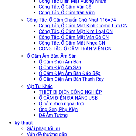
Công Tắc Điện Mặt Vuông Nhựa
Công Tắc, Ổ Cắm Vân Gỗ
Công Tắc, Ổ Cắm tràn Viền
Công Tắc, Ổ Cắm Chuẩn Chữ Nhật 116×74
Công Tắc, Ổ Cắm Mặt Kính Cường Lực CN
Công Tắc, Ổ Cắm Mặt Kim Loại CN
Công Tắc, Ổ Cắm Mặt Vân Gỗ CN
Công Tắc, Ổ Cắm Mặt Nhựa CN
CÔNG TẮC, Ổ CẮM TRÀN VIỀN CN
Ổ Cắm Âm Bàn, Âm Sàn
Ổ Cắm Điện Âm Bàn
Ổ Cắm Điện Âm Sàn
Ổ Cắm Điện Âm Bàn Đảo Bếp
Ổ Cắm Điện Âm Bàn Thanh Ray
Vật Tư Khác
THIẾT BỊ ĐIỆN CÔNG NGHIỆP
Ổ CẮM ĐIỆN ĐA NĂNG USB
Ổ cắm điện ngoài trời
Ống Gen, Phụ Kiện
Đế Âm Tường
kỹ thuật
Giải pháp tối ưu
Vấn đề thường gặp