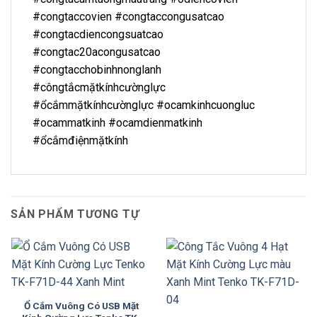
#congtaccovien #congtaccongusatcao
#congtacdiencongsuatcao
#congtac20acongusatcao
#congtacchobinhnonglanh
#côngtắcmặtkínhcườnglực
#ổcắmmặtkínhcườnglực #ocamkinhcuongluc
#ocammatkinh #ocamdienmatkinh
#ổcắmđiệnmặtkính
SẢN PHẨM TƯƠNG TỰ
Ổ Cắm Vuông Có USB Mặt