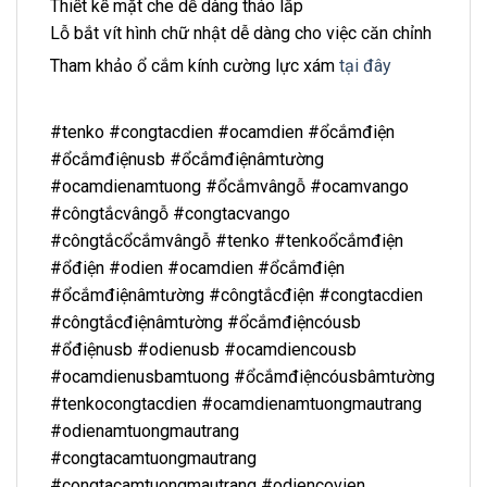
Thiết kế mặt che dễ dàng tháo lắp
Lỗ bắt vít hình chữ nhật dễ dàng cho việc căn chỉnh
Tham khảo ổ cắm kính cường lực xám
tại đây
#tenko #congtacdien #ocamdien #ổcắmđiện
#ổcắmđiệnusb #ổcắmđiệnâmtường
#ocamdienamtuong #ổcắmvângỗ #ocamvango
#côngtắcvângỗ #congtacvango
#côngtắcổcắmvângỗ #tenko #tenkoổcắmđiện
#ổđiện #odien #ocamdien #ổcắmđiện
#ổcắmđiệnâmtường #côngtắcđiện #congtacdien
#côngtắcđiệnâmtường #ổcắmđiệncóusb
#ổđiệnusb #odienusb #ocamdiencousb
#ocamdienusbamtuong #ổcắmđiệncóusbâmtường
#tenkocongtacdien #ocamdienamtuongmautrang
#odienamtuongmautrang
#congtacamtuongmautrang
#congtacamtuongmautrang #odiencovien