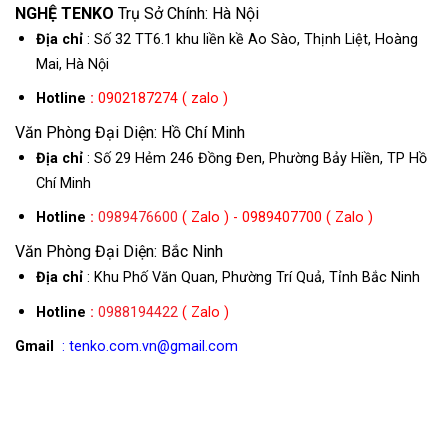
NGHỆ TENKO
Trụ Sở Chính: Hà Nội
Địa chỉ
: Số 32 TT6.1 khu liền kề Ao Sào, Thịnh Liệt, Hoàng
Mai, Hà Nội
Hotline
:
0902187274 ( zalo )
Văn Phòng Đại Diện: Hồ Chí Minh
Địa chỉ
: Số 29 Hẻm 246 Đồng Đen, Phường Bảy Hiền, TP Hồ
Chí Minh
Hotline
:
0989476600
( Zalo ) - 0989407700 ( Zalo )
Văn Phòng Đại Diện: Bắc Ninh
Địa chỉ
: Khu Phố Văn Quan, Phường Trí Quả, Tỉnh Bắc Ninh
Hotline
:
0988194422
( Zalo )
Gmail
: tenko.com.vn@gmail.com