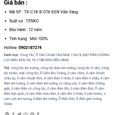
Giá bán :
Mã SP : TK-C18-B-076 ĐEN Viền Vàng
Xuất xứ : TENKO
Bảo hành : 12 năm
Tình trạng : Mới 100%
Hotline:
0902187274
Danh mục:
Công Tắc, Ổ Cắm Chuẩn Chữ Nhật 116x74
,
MẶT KÍNH CƯỜNG
LỰC MÀU ĐEN CN
,
TK-C18B ĐEN VIỀN VÀNG
Thẻ:
công tắc âm tường
,
công tắc điện âm tường
,
công tắc ổ cắm
,
công
tắc tenko
,
mặt công tắc
,
Ổ Cắm Âm Tường
,
ổ cắm chìm
,
ổ cắm chuẩn
châu âu
,
ổ cắm chuẩn đức
,
ổ cắm điện 3 chân
,
ổ cắm điện 3 chấu
,
ổ cắm
điện âm tường
,
ổ cắm điện âm tường có cổng usb
,
ổ cắm điện chống
giật
,
ổ cắm điện có công tắc
,
ổ cắm điện đôi
,
ổ cắm điện đơn
,
Ổ cắm
điện hàn quốc
,
ổ cắm điện màu đen
,
ổ cắm đôi 3 chấu
,
ổ cắm tenko
,
o
cam usb am tuong
,
ổ điện âm tường
,
Ổ điện đơn
,
Ổ điện gắn tường
,
Tenko