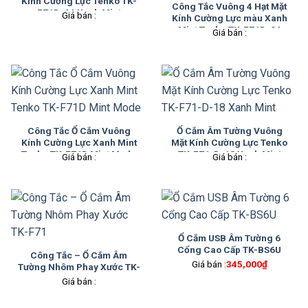
Kính Cường Lực Tenko TK-
Công Tắc Vuông 4 Hạt Mặt
F71D-44 Xanh Mint
Giá bán :
Kính Cường Lực màu Xanh
Mint Tenko TK-F71D-04
Giá bán :
Công Tắc Ổ Cắm Vuông
Ổ Cắm Âm Tường Vuông
Kính Cường Lực Xanh Mint
Mặt Kính Cường Lực Tenko
Tenko TK-F71D Mint Mode
TK-F71-D-18 Xanh Mint
Giá bán :
Giá bán :
Ổ Cắm USB Âm Tường 6
Cổng Cao Cấp TK-BS6U
Công Tắc – Ổ Cắm Âm
Giá bán :
345,000
₫
Tường Nhôm Phay Xước TK-
F71
Giá bán :