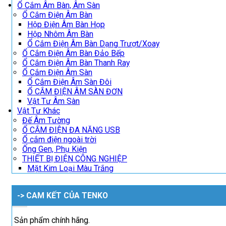
Ổ Cắm Âm Bàn, Âm Sàn
Ổ Cắm Điện Âm Bàn
Hộp Điện Âm Bàn Họp
Hộp Nhôm Âm Bàn
Ổ Cắm Điện Âm Bàn Dạng Trượt/Xoay
Ổ Cắm Điện Âm Bàn Đảo Bếp
Ổ Cắm Điện Âm Bàn Thanh Ray
Ổ Cắm Điện Âm Sàn
Ổ Cắm Điện Âm Sàn Đôi
Ổ CẮM ĐIỆN ÂM SÀN ĐƠN
Vật Tư Âm Sàn
Vật Tư Khác
Đế Âm Tường
Ổ CẮM ĐIỆN ĐA NĂNG USB
Ổ cắm điện ngoài trời
Ống Gen, Phụ Kiện
THIẾT BỊ ĐIỆN CÔNG NGHIỆP
Mặt Kim Loại Màu Trắng
-> CAM KẾT CỦA TENKO
Sản phẩm chính hãng.