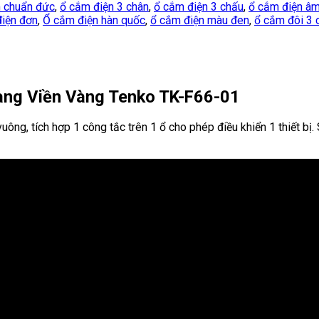
 chuẩn đức
,
ổ cắm điện 3 chân
,
ổ cắm điện 3 chấu
,
ổ cắm điện â
iện đơn
,
Ổ cắm điện hàn quốc
,
ổ cắm điện màu đen
,
ổ cắm đôi 3 
ng Viền Vàng Tenko TK-F66-01
ông, tích hợp 1 công tắc trên 1 ổ cho phép điều khiển 1 thiết b