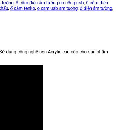
m tường
,
ổ cắm điện âm tường có cổng usb
,
ổ cắm điện
chấu
,
ổ cắm tenko
,
o cam usb am tuong
,
ổ điện âm tường
,
ị. Sử dụng công nghệ sơn Acrylic cao cấp cho sản phẩm