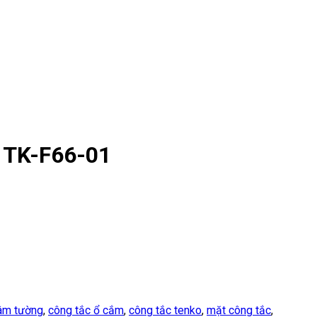
 TK-F66-01
 âm tường
,
công tắc ổ cắm
,
công tắc tenko
,
mặt công tắc
,