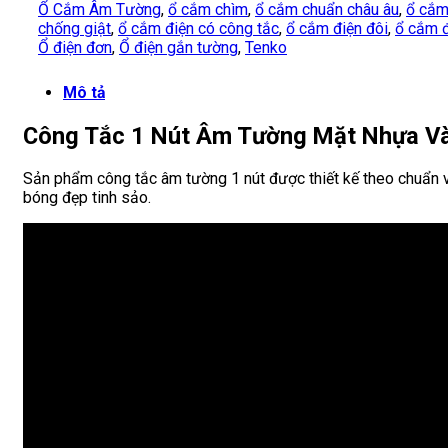
Ổ Cắm Âm Tường
,
ổ cắm chìm
,
ổ cắm chuẩn châu âu
,
ổ cắm
chống giật
,
ổ cắm điện có công tắc
,
ổ cắm điện đôi
,
ổ cắm đ
Ổ điện đơn
,
Ổ điện gắn tường
,
Tenko
Mô tả
Công Tắc 1 Nút Âm Tường Mặt Nhựa Và
Sản phẩm công tắc âm tường 1 nút được thiết kế theo chuẩn vu
bóng đẹp tinh sảo.