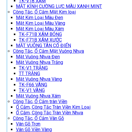
TK-V18 XÁM
MẶT KÍNH CƯỜNG LỰC MÀU XANH MINT
Công Tắc, Ổ Cắm Mặt Kim loại
Mặt Kim Loại Màu Đen
Mặt Kim Loại Màu Vàng
Mặt Kim Loại Màu Xám
TK-F71B XÁM BÓNG
TK-F71B XÁM XƯỚC
MẶT VUÔNG TÂN CỔ ĐIỂN
Công Tắc, Ổ Cắm Mặt Vuông Nhựa
Mặt Vuông Nhựa Đen
Mặt Vuông Nhựa Trắng
TK-V1 TRẮNG
TT TRẮNG
Mặt Vuông Nhựa Vàng
TK-F66 VÀNG
TK-V1 VÀNG
Mặt Vuông Nhựa Xám
Công Tắc, Ổ Cắm tràn Viền
Ổ Cắm, Công Tắc Tràn Viền Kim Loại
Ổ Cắm, Công Tắc Tràn Viền Nhựa
Công Tắc, Ổ Cắm Vân Gỗ
Vân Gỗ Trơn
Vân Gỗ Viền Vàng