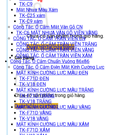
TK-C9
Mặt Nhựa Màu Xám
TK-C25 xám
TK-C9 xám
Công Tắc, Ổ Cắm Mặt Vân Gỗ CN
TK-C6 MẶT NHỰA VÂN GỖ VIỀN VÀNG
Chưa có sản phẩm trong giỏ hàng.
CÔNG TẮC, Ổ CẮM TRÀN VIỀN CN
CÔNG TẮC, Ổ CẮM TRÀN VIỀN TRẮNG
Quay trở lại cửa hàng
CÔNG TẮC, Ổ CẮM TRÀN VIỀN VÀNG
CÔNG TẮC, Ổ CẮM TRÀN VIỀN XÁM
Giỏ hàng
Công Tắc, Ổ Cắm Chuẩn Vuông 86x86
Công Tắc, Ổ Cắm Điện Mặt Kính Cường Lực
MẶT KÍNH CƯỜNG LỰC MÀU ĐEN
TK-F71D ĐEN
TK-V18 ĐEN
MẶT KÍNH CƯỜNG LỰC MÀU TRẮNG
Chưa có sản phẩm trong giỏ hàng.
TK-F71D TRẮNG
TK-V18 TRẮNG
Quay trở lại cửa hàng
MẶT KÍNH CƯỜNG LỰC MÀU VÀNG
TK-F71D VÀNG
TK-V18 VÀNG
MẶT KÍNH CƯỜNG LỰC MÀU XÁM
TK-F71D XÁM