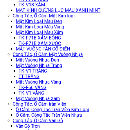
TK-V18 XÁM
MẶT KÍNH CƯỜNG LỰC MÀU XANH MINT
Công Tắc, Ổ Cắm Mặt Kim loại
Mặt Kim Loại Màu Đen
Mặt Kim Loại Màu Vàng
Mặt Kim Loại Màu Xám
TK-F71B XÁM BÓNG
TK-F71B XÁM XƯỚC
MẶT VUÔNG TÂN CỔ ĐIỂN
Công Tắc, Ổ Cắm Mặt Vuông Nhựa
Mặt Vuông Nhựa Đen
Mặt Vuông Nhựa Trắng
TK-V1 TRẮNG
TT TRẮNG
Mặt Vuông Nhựa Vàng
TK-F66 VÀNG
TK-V1 VÀNG
Mặt Vuông Nhựa Xám
Công Tắc, Ổ Cắm tràn Viền
Ổ Cắm, Công Tắc Tràn Viền Kim Loại
Ổ Cắm, Công Tắc Tràn Viền Nhựa
Công Tắc, Ổ Cắm Vân Gỗ
Vân Gỗ Trơn