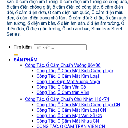
sàn, ổ cắm điện âm tường, ổ cắm điện âm tường có cổng usb,
ổ cắm điện chống giật, ổ cắm điện có công tắc, ổ cắm điện
đôi, ổ cắm điện đơn, Ổ cắm điện hàn quốc, Ổ cắm điện màu
đen, ổ cắm điện trong nhà tắm, Ổ cắm đôi 3 chấu, ổ cắm usb
âm tường, ổ điện âm bàn, ổ điện âm sàn, ổ điện âm tường, Ổ
điện đơn, Ổ điện gắn tường, Ổ usb âm bàn, Stainless Steel
Series,
Tìm kiếm:
SẢN PHẨM
Công Tắc, Ổ Cắm Chuẩn Vuông 86×86
Công Tắc, Ổ Cắm Mặt Kính Cường Lực
Công Tắc, Ổ Cắm Mặt Kim Loại
Công Tắc Điện Mặt Vuông Nhựa
Công Tắc, Ổ Cắm Vân Gỗ
Công Tắc, Ổ Cắm tràn Viền
Công Tắc, Ổ Cắm Chuẩn Chữ Nhật 116×74
Công Tắc, Ổ Cắm Mặt Kính Cường Lực CN
Công Tắc, Ổ Cắm Mặt Kim Loại CN
Công Tắc, Ổ Cắm Mặt Vân Gỗ CN
Công Tắc, Ổ Cắm Mặt Nhựa CN
CÔNG TẮC, Ổ CẮM TRÀN VIỀN CN