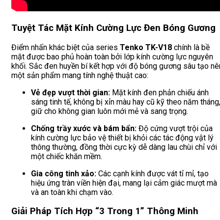
Tuyệt Tác Mặt Kính Cường Lực Đen Bóng Gương
Điểm nhấn khác biệt của series
Tenko TK-V18
chính là bề
mặt được bao phủ hoàn toàn bởi lớp kính cường lực nguyên
khối. Sắc đen huyền bí kết hợp với độ bóng gương sâu tạo nê
một sản phẩm mang tính nghệ thuật cao:
Vẻ đẹp vượt thời gian:
Mặt kính đen phản chiếu ánh
sáng tinh tế, không bị xỉn màu hay cũ kỹ theo năm tháng
giữ cho không gian luôn mới mẻ và sang trọng.
Chống trầy xước và bám bẩn:
Độ cứng vượt trội của
kính cường lực bảo vệ thiết bị khỏi các tác động vật lý
thông thường, đồng thời cực kỳ dễ dàng lau chùi chỉ với
một chiếc khăn mềm.
Gia công tinh xảo:
Các cạnh kính được vát tỉ mỉ, tạo
hiệu ứng tràn viền hiện đại, mang lại cảm giác mượt mà
và an toàn khi chạm vào.
Giải Pháp Tích Hợp “3 Trong 1” Thông Minh