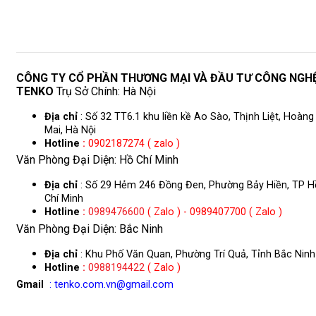
CÔNG TY CỔ PHẦN THƯƠNG MẠI VÀ ĐẦU TƯ CÔNG NGH
TENKO
Trụ Sở Chính: Hà Nội
Địa chỉ
: Số 32 TT6.1 khu liền kề Ao Sào, Thịnh Liệt, Hoàng
Mai, Hà Nội
Hotline
:
0902187274 ( zalo )
Văn Phòng Đại Diện: Hồ Chí Minh
Địa chỉ
: Số 29 Hẻm 246 Đồng Đen, Phường Bảy Hiền, TP H
Chí Minh
Hotline
:
0989476600
( Zalo ) - 0989407700 ( Zalo )
Văn Phòng Đại Diện: Bắc Ninh
Địa chỉ
: Khu Phố Văn Quan, Phường Trí Quả, Tỉnh Bắc Ninh
Hotline
:
0988194422
( Zalo )
Gmail
: tenko.com.vn@gmail.com