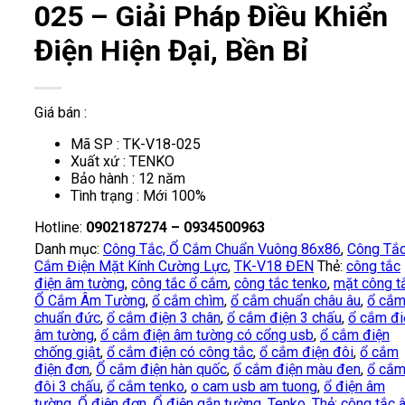
025 – Giải Pháp Điều Khiển
Điện Hiện Đại, Bền Bỉ
Giá bán :
Mã SP : TK-V18-025
Xuất xứ : TENKO
Bảo hành : 12 năm
Tình trạng : Mới 100%
Hotline:
0902187274 – 0934500963
Danh mục:
Công Tắc, Ổ Cắm Chuẩn Vuông 86x86
,
Công Tắc
Cắm Điện Mặt Kính Cường Lực
,
TK-V18 ĐEN
Thẻ:
công tắc
điện âm tường
,
công tắc ổ cắm
,
công tắc tenko
,
mặt công t
Ổ Cắm Âm Tường
,
ổ cắm chìm
,
ổ cắm chuẩn châu âu
,
ổ cắ
chuẩn đức
,
ổ cắm điện 3 chân
,
ổ cắm điện 3 chấu
,
ổ cắm đi
âm tường
,
ổ cắm điện âm tường có cổng usb
,
ổ cắm điện
chống giật
,
ổ cắm điện có công tắc
,
ổ cắm điện đôi
,
ổ cắm
điện đơn
,
Ổ cắm điện hàn quốc
,
ổ cắm điện màu đen
,
ổ cắ
đôi 3 chấu
,
ổ cắm tenko
,
o cam usb am tuong
,
ổ điện âm
tường
,
Ổ điện đơn
,
Ổ điện gắn tường
,
Tenko
,
Thẻ: công tắc 