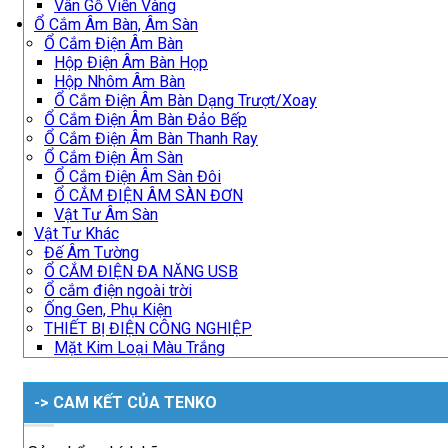
Vân Gỗ Viền Vàng
Ổ Cắm Âm Bàn, Âm Sàn
Ổ Cắm Điện Âm Bàn
Hộp Điện Âm Bàn Họp
Hộp Nhôm Âm Bàn
Ổ Cắm Điện Âm Bàn Dạng Trượt/Xoay
Ổ Cắm Điện Âm Bàn Đảo Bếp
Ổ Cắm Điện Âm Bàn Thanh Ray
Ổ Cắm Điện Âm Sàn
Ổ Cắm Điện Âm Sàn Đôi
Ổ CẮM ĐIỆN ÂM SÀN ĐƠN
Vật Tư Âm Sàn
Vật Tư Khác
Đế Âm Tường
Ổ CẮM ĐIỆN ĐA NĂNG USB
Ổ cắm điện ngoài trời
Ống Gen, Phụ Kiện
THIẾT BỊ ĐIỆN CÔNG NGHIỆP
Mặt Kim Loại Màu Trắng
-> CAM KẾT CỦA TENKO