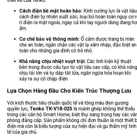
thiết kế của Tenko:
Cách điện bề mặt hoàn hảo:
Kính cường lực là vật liệu
cách điện tự nhiên xuất sắc, loại bỏ hoàn toàn nguy cơ 
rỉ điện ra mặt ngoài, ngay cả khi tay người dùng đang hơ
ẩm.
Cơ chế bảo vệ thông minh:
Ổ cắm được trang bị màn
che an toàn, ngăn chặn các vật lạ xâm nhập, đặc biệt an
toàn cho những gia đình có trẻ nhỏ.
Khả năng chịu nhiệt vượt trội:
Các linh kiện kỹ thuật
bên trong được cấu tạo từ vật liệu cao cấp, có khả năn
chịu tải lớn và tự dập tắt lửa, ngăn ngừa hỏa hoạn khi
xảy ra sự cố chập điện.
Lựa Chọn Hàng Đầu Cho Kiến Trúc Thượng Lưu
Với kích thước tiêu chuẩn quốc tế và tông màu đen gương
quyền lực,
Tenko TK-V18-025
là mảnh ghép không thể thiếu
trong các căn hộ Smart Home, biệt thự sang trọng hay các vă
phòng đẳng cấp. Sản phẩm không chỉ đơn thuần là một thiết b
điện mà còn là biểu tượng của sự hiện đại và gu thẩm mỹ tinh
tế của gia chủ.