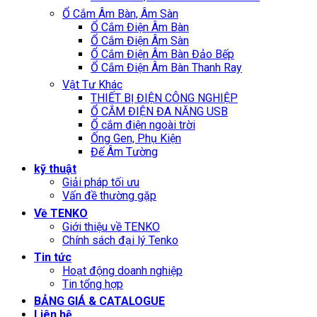
Ổ Cắm Âm Bàn, Âm Sàn
Ổ Cắm Điện Âm Bàn
Ổ Cắm Điện Âm Sàn
Ổ Cắm Điện Âm Bàn Đảo Bếp
Ổ Cắm Điện Âm Bàn Thanh Ray
Vật Tư Khác
THIẾT BỊ ĐIỆN CÔNG NGHIỆP
Ổ CẮM ĐIỆN ĐA NĂNG USB
Ổ cắm điện ngoài trời
Ống Gen, Phụ Kiện
Đế Âm Tường
kỹ thuật
Giải pháp tối ưu
Vấn đề thường gặp
Về TENKO
Giới thiệu về TENKO
Chính sách đại lý Tenko
Tin tức
Hoạt động doanh nghiệp
Tin tổng hợp
BẢNG GIÁ & CATALOGUE
Liên hệ