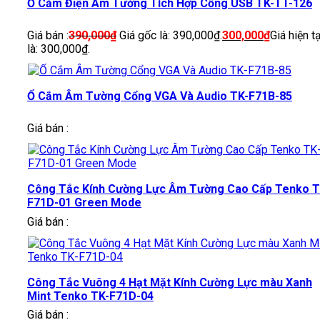
Ổ Cắm Điện Âm Tường Tích Hợp Cổng USB TK-TT-126
Giá bán :
390,000
₫
Giá gốc là: 390,000₫.
300,000
₫
Giá hiện tạ
là: 300,000₫.
Ổ Cắm Âm Tường Cổng VGA Và Audio TK-F71B-85
Giá bán :
Công Tắc Kính Cường Lực Âm Tường Cao Cấp Tenko T
F71D-01 Green Mode
Giá bán :
Công Tắc Vuông 4 Hạt Mặt Kính Cường Lực màu Xanh
Mint Tenko TK-F71D-04
Giá bán :