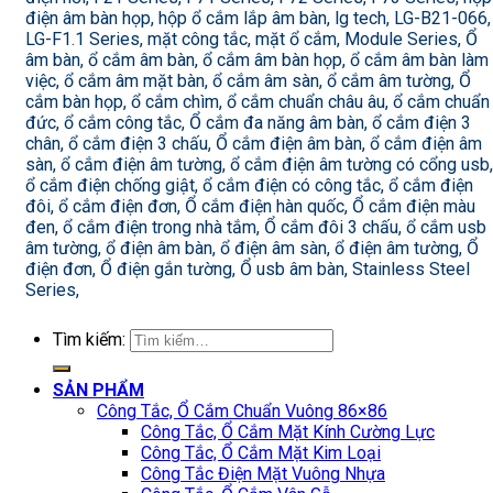
điện âm bàn họp, hộp ổ cắm lắp âm bàn, lg tech, LG-B21-066,
LG-F1.1 Series, mặt công tắc, mặt ổ cắm, Module Series, Ổ
âm bàn, ổ cắm âm bàn, ổ cắm âm bàn họp, ổ cắm âm bàn làm
việc, ổ cắm âm mặt bàn, ổ cắm âm sàn, ổ cắm âm tường, Ổ
cắm bàn họp, ổ cắm chìm, ổ cắm chuẩn châu âu, ổ cắm chuẩn
đức, ổ cắm công tắc, Ổ cắm đa năng âm bàn, ổ cắm điện 3
chân, ổ cắm điện 3 chấu, Ổ cắm điện âm bàn, ổ cắm điện âm
sàn, ổ cắm điện âm tường, ổ cắm điện âm tường có cổng usb,
ổ cắm điện chống giật, ổ cắm điện có công tắc, ổ cắm điện
đôi, ổ cắm điện đơn, Ổ cắm điện hàn quốc, Ổ cắm điện màu
đen, ổ cắm điện trong nhà tắm, Ổ cắm đôi 3 chấu, ổ cắm usb
âm tường, ổ điện âm bàn, ổ điện âm sàn, ổ điện âm tường, Ổ
điện đơn, Ổ điện gắn tường, Ổ usb âm bàn, Stainless Steel
Series,
Tìm kiếm:
SẢN PHẨM
Công Tắc, Ổ Cắm Chuẩn Vuông 86×86
Công Tắc, Ổ Cắm Mặt Kính Cường Lực
Công Tắc, Ổ Cắm Mặt Kim Loại
Công Tắc Điện Mặt Vuông Nhựa