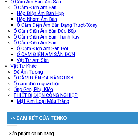
Ổ Cắm Âm Bàn, Âm Sàn
Ổ Cắm Điện Âm Bàn
Hộp Điện Âm Bàn Họp
Hộp Nhôm Âm Bàn
Ổ Cắm Điện Âm Bàn Dạng Trượt/Xoay
Ổ Cắm Điện Âm Bàn Đảo Bếp
Ổ Cắm Điện Âm Bàn Thanh Ray
Ổ Cắm Điện Âm Sàn
Ổ Cắm Điện Âm Sàn Đôi
Ổ CẮM ĐIỆN ÂM SÀN ĐƠN
Vật Tư Âm Sàn
Vật Tư Khác
Đế Âm Tường
Ổ CẮM ĐIỆN ĐA NĂNG USB
Ổ cắm điện ngoài trời
Ống Gen, Phụ Kiện
THIẾT BỊ ĐIỆN CÔNG NGHIỆP
Mặt Kim Loại Màu Trắng
-> CAM KẾT CỦA TENKO
Sản phẩm chính hãng.