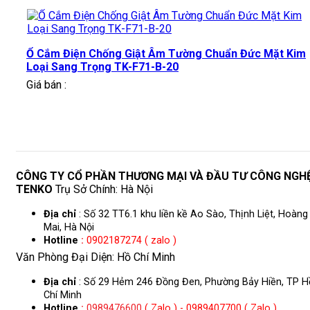
Ổ Cắm Điện Chống Giật Âm Tường Chuẩn Đức Mặt Kim
Loại Sang Trọng TK-F71-B-20
Giá bán :
CÔNG TY CỔ PHẦN THƯƠNG MẠI VÀ ĐẦU TƯ CÔNG NGH
TENKO
Trụ Sở Chính: Hà Nội
Địa chỉ
: Số 32 TT6.1 khu liền kề Ao Sào, Thịnh Liệt, Hoàng
Mai, Hà Nội
Hotline
:
0902187274 ( zalo )
Văn Phòng Đại Diện: Hồ Chí Minh
Địa chỉ
: Số 29 Hẻm 246 Đồng Đen, Phường Bảy Hiền, TP H
Chí Minh
Hotline
:
0989476600
( Zalo ) - 0989407700 ( Zalo )