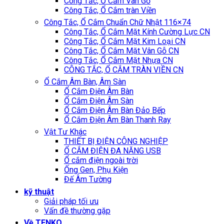
Công Tắc, Ổ Cắm Vân Gỗ
Công Tắc, Ổ Cắm tràn Viền
Công Tắc, Ổ Cắm Chuẩn Chữ Nhật 116×74
Công Tắc, Ổ Cắm Mặt Kính Cường Lực CN
Công Tắc, Ổ Cắm Mặt Kim Loại CN
Công Tắc, Ổ Cắm Mặt Vân Gỗ CN
Công Tắc, Ổ Cắm Mặt Nhựa CN
CÔNG TẮC, Ổ CẮM TRÀN VIỀN CN
Ổ Cắm Âm Bàn, Âm Sàn
Ổ Cắm Điện Âm Bàn
Ổ Cắm Điện Âm Sàn
Ổ Cắm Điện Âm Bàn Đảo Bếp
Ổ Cắm Điện Âm Bàn Thanh Ray
Vật Tư Khác
THIẾT BỊ ĐIỆN CÔNG NGHIỆP
Ổ CẮM ĐIỆN ĐA NĂNG USB
Ổ cắm điện ngoài trời
Ống Gen, Phụ Kiện
Đế Âm Tường
kỹ thuật
Giải pháp tối ưu
Vấn đề thường gặp
Về TENKO