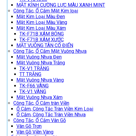
MẶT KÍNH CƯỜNG LỰC MÀU XANH MINT
Công Tắc, Ổ Cắm Mặt Kim loại
Mặt Kim Loại Màu Đen
Mặt Kim Loại Màu Vàng
Mặt Kim Loại Màu Xám
TK-F71B XÁM BÓNG
TK-F71B XÁM XƯỚC
MẶT VUÔNG TÂN CỔ ĐIỂN
Công Tắc, Ổ Cắm Mặt Vuông Nhựa
Mặt Vuông Nhựa Đen
Mặt Vuông Nhựa Trắng
TK-V1 TRẮNG
TT TRẮNG
Mặt Vuông Nhựa Vàng
TK-F66 VÀNG
TK-V1 VÀNG
Mặt Vuông Nhựa Xám
Công Tắc, Ổ Cắm tràn Viền
Ổ Cắm, Công Tắc Tràn Viền Kim Loại
Ổ Cắm, Công Tắc Tràn Viền Nhựa
Công Tắc, Ổ Cắm Vân Gỗ
Vân Gỗ Trơn
Vân Gỗ Viền Vàng