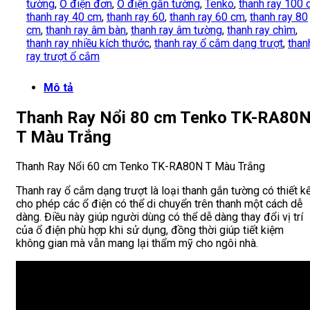
tường
,
Ổ điện đơn
,
Ổ điện gắn tường
,
Tenko
,
thanh ray 100
thanh ray 40 cm
,
thanh ray 60
,
thanh ray 60 cm
,
thanh ray 80
cm
,
thanh ray âm bàn
,
thanh ray âm tường
,
thanh ray chìm
,
thanh ray nhiều kích thước
,
thanh ray ổ cắm dạng trượt
,
than
ray trượt ổ cắm
Mô tả
Thanh Ray Nổi 80 cm Tenko TK-RA80
T Màu Trắng
Thanh Ray Nổi 60 cm Tenko TK-RA80N T Màu Trắng
Thanh ray ổ cắm dạng trượt là loại thanh gắn tường có thiết k
cho phép các ổ điện có thể di chuyển trên thanh một cách dễ
dàng. Điều này giúp người dùng có thể dễ dàng thay đổi vị trí
của ổ điện phù hợp khi sử dụng, đồng thời giúp tiết kiệm
không gian mà vẫn mang lại thẩm mỹ cho ngôi nhà.