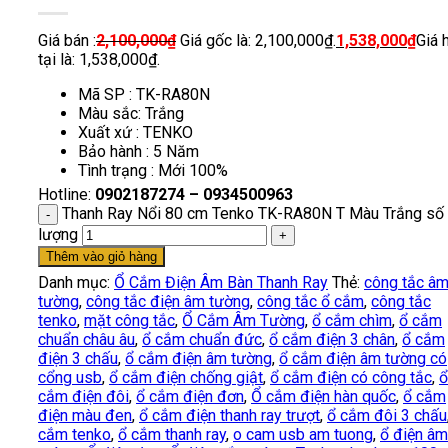
Giá bán :
2,100,000
₫
Giá gốc là: 2,100,000₫.
1,538,000
₫
Giá 
tại là: 1,538,000₫.
Mã SP : TK-RA80N
Màu sắc: Trắng
Xuất xứ : TENKO
Bảo hành : 5 Năm
Tình trạng : Mới 100%
Hotline:
0902187274 – 0934500963
Thanh Ray Nổi 80 cm Tenko TK-RA80N T Màu Trắng số
lượng
Thêm vào giỏ hàng
Danh mục:
Ổ Cắm Điện Âm Bàn Thanh Ray
Thẻ:
công tắc â
tường
,
công tắc điện âm tường
,
công tắc ổ cắm
,
công tắc
tenko
,
mặt công tắc
,
Ổ Cắm Âm Tường
,
ổ cắm chìm
,
ổ cắm
chuẩn châu âu
,
ổ cắm chuẩn đức
,
ổ cắm điện 3 chân
,
ổ cắm
điện 3 chấu
,
ổ cắm điện âm tường
,
ổ cắm điện âm tường có
cổng usb
,
ổ cắm điện chống giật
,
ổ cắm điện có công tắc
,
ổ
cắm điện đôi
,
ổ cắm điện đơn
,
Ổ cắm điện hàn quốc
,
ổ cắm
điện màu đen
,
ổ cắm điện thanh ray trượt
,
ổ cắm đôi 3 chấu
cắm tenko
,
ổ cắm thanh ray
,
o cam usb am tuong
,
ổ điện âm