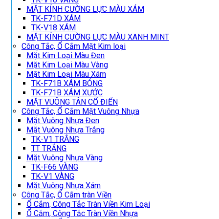
MẶT KÍNH CƯỜNG LỰC MÀU XÁM
TK-F71D XÁM
TK-V18 XÁM
MẶT KÍNH CƯỜNG LỰC MÀU XANH MINT
Công Tắc, Ổ Cắm Mặt Kim loại
Mặt Kim Loại Màu Đen
Mặt Kim Loại Màu Vàng
Mặt Kim Loại Màu Xám
TK-F71B XÁM BÓNG
TK-F71B XÁM XƯỚC
MẶT VUÔNG TÂN CỔ ĐIỂN
Công Tắc, Ổ Cắm Mặt Vuông Nhựa
Mặt Vuông Nhựa Đen
Mặt Vuông Nhựa Trắng
TK-V1 TRẮNG
TT TRẮNG
Mặt Vuông Nhựa Vàng
TK-F66 VÀNG
TK-V1 VÀNG
Mặt Vuông Nhựa Xám
Công Tắc, Ổ Cắm tràn Viền
Ổ Cắm, Công Tắc Tràn Viền Kim Loại
Ổ Cắm, Công Tắc Tràn Viền Nhựa