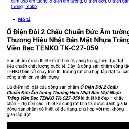
cam usb am tuong
,
ổ điện âm tường
,
Ổ điện đơn
,
Ổ điện gắ
tường
,
Tenko
Mô tả
Ổ Điện Đôi 2 Chấu Chuẩn Đức Âm tườn
Thương Hiệu Nhật Bản Mặt Nhựa Trắn
Viền Bạc TENKO TK-C27-059
Sản phẩm được thiết kế rất tinh tế, sang trọng, hiện đại đạt
tiêu chuẩn chất lượng quốc tế. Đây là dòng sản phẩm công tắ
TENKO bán rất chạy trên thị trường rất phù hợp lắp đặt tại cá
công trình lớn và dân dụng.
Ưu điểm nổi bật của dòng sản phẩm
Ổ Điện Đôi 2 Chấu
Chuẩn Đức Âm tường Thương Hiệu Nhật Bản Mặt Nhựa
Trắng Viền Bạc TENKO TK-C27-059
là thiết kế đẹp – chắc
chắn – độ bền cao. Thiết kế cũng rất tinh tế, được đánh giá là
dòng sản phẩm có thiết kế đa dạng, phù hợp với mọi không
gian lắp đặt.