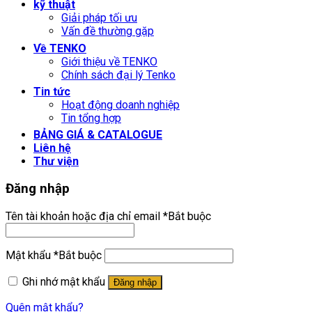
kỹ thuật
Giải pháp tối ưu
Vấn đề thường gặp
Về TENKO
Giới thiệu về TENKO
Chính sách đại lý Tenko
Tin tức
Hoạt động doanh nghiệp
Tin tổng hợp
BẢNG GIÁ & CATALOGUE
Liên hệ
Thư viện
Đăng nhập
Tên tài khoản hoặc địa chỉ email
*
Bắt buộc
Mật khẩu
*
Bắt buộc
Ghi nhớ mật khẩu
Đăng nhập
Quên mật khẩu?