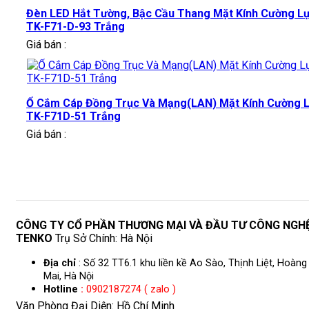
Đèn LED Hắt Tường, Bậc Cầu Thang Mặt Kính Cường L
TK-F71-D-93 Trắng
Giá bán :
Ổ Cắm Cáp Đồng Trục Và Mạng(LAN) Mặt Kính Cường 
TK-F71D-51 Trắng
Giá bán :
CÔNG TY CỔ PHẦN THƯƠNG MẠI VÀ ĐẦU TƯ CÔNG NGH
TENKO
Trụ Sở Chính: Hà Nội
Địa chỉ
: Số 32 TT6.1 khu liền kề Ao Sào, Thịnh Liệt, Hoàng
Mai, Hà Nội
Hotline
:
0902187274 ( zalo )
Văn Phòng Đại Diện: Hồ Chí Minh