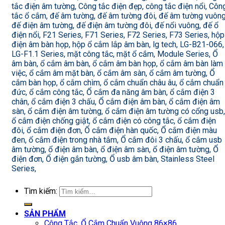
tắc điện âm tường, Công tắc điện đẹp, công tắc điện nổi, Côn
tắc ổ cắm, đế âm tường, đế âm tường đôi, đế âm tường vuông
đế điện âm tường, đế điện âm tường đôi, đế nổi vuông, đế ổ
điện nổi, F21 Series, F71 Series, F72 Series, F73 Series, hộp
điện âm bàn họp, hộp ổ cắm lắp âm bàn, lg tech, LG-B21-066,
LG-F1.1 Series, mặt công tắc, mặt ổ cắm, Module Series, Ổ
âm bàn, ổ cắm âm bàn, ổ cắm âm bàn họp, ổ cắm âm bàn làm
việc, ổ cắm âm mặt bàn, ổ cắm âm sàn, ổ cắm âm tường, Ổ
cắm bàn họp, ổ cắm chìm, ổ cắm chuẩn châu âu, ổ cắm chuẩn
đức, ổ cắm công tắc, Ổ cắm đa năng âm bàn, ổ cắm điện 3
chân, ổ cắm điện 3 chấu, Ổ cắm điện âm bàn, ổ cắm điện âm
sàn, ổ cắm điện âm tường, ổ cắm điện âm tường có cổng usb,
ổ cắm điện chống giật, ổ cắm điện có công tắc, ổ cắm điện
đôi, ổ cắm điện đơn, Ổ cắm điện hàn quốc, Ổ cắm điện màu
đen, ổ cắm điện trong nhà tắm, Ổ cắm đôi 3 chấu, ổ cắm usb
âm tường, ổ điện âm bàn, ổ điện âm sàn, ổ điện âm tường, Ổ
điện đơn, Ổ điện gắn tường, Ổ usb âm bàn, Stainless Steel
Series,
Tìm kiếm:
SẢN PHẨM
Công Tắc, Ổ Cắm Chuẩn Vuông 86×86