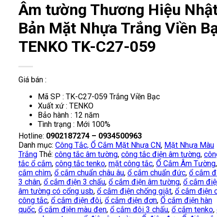
Âm tường Thương Hiệu Nhậ
Bản Mặt Nhựa Trắng Viền B
TENKO TK-C27-059
Giá bán :
Mã SP : TK-C27-059 Trắng Viền Bạc
Xuất xứ : TENKO
Bảo hành : 12 năm
Tình trạng : Mới 100%
Hotline:
0902187274 – 0934500963
Danh mục:
Công Tắc, Ổ Cắm Mặt Nhựa CN
,
Mặt Nhựa Màu
Trắng
Thẻ:
công tắc âm tường
,
công tắc điện âm tường
,
côn
tắc ổ cắm
,
công tắc tenko
,
mặt công tắc
,
Ổ Cắm Âm Tường
cắm chìm
,
ổ cắm chuẩn châu âu
,
ổ cắm chuẩn đức
,
ổ cắm đ
3 chân
,
ổ cắm điện 3 chấu
,
ổ cắm điện âm tường
,
ổ cắm điệ
âm tường có cổng usb
,
ổ cắm điện chống giật
,
ổ cắm điện 
công tắc
,
ổ cắm điện đôi
,
ổ cắm điện đơn
,
Ổ cắm điện hàn
quốc
,
ổ cắm điện màu đen
,
ổ cắm đôi 3 chấu
,
ổ cắm tenko
,