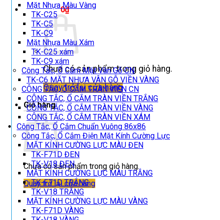
Mặt Nhựa Màu Vàng
Giỏ hàng /
0
₫
TK-C25
TK-C5
TK-C9
Mặt Nhựa Màu Xám
TK-C25 xám
TK-C9 xám
Chưa có sản phẩm trong giỏ hàng.
Công Tắc, Ổ Cắm Mặt Vân Gỗ CN
TK-C6 MẶT NHỰA VÂN GỖ VIỀN VÀNG
Quay trở lại cửa hàng
CÔNG TẮC, Ổ CẮM TRÀN VIỀN CN
CÔNG TẮC, Ổ CẮM TRÀN VIỀN TRẮNG
Giỏ hàng
CÔNG TẮC, Ổ CẮM TRÀN VIỀN VÀNG
CÔNG TẮC, Ổ CẮM TRÀN VIỀN XÁM
Công Tắc, Ổ Cắm Chuẩn Vuông 86x86
Công Tắc, Ổ Cắm Điện Mặt Kính Cường Lực
MẶT KÍNH CƯỜNG LỰC MÀU ĐEN
TK-F71D ĐEN
TK-V18 ĐEN
Chưa có sản phẩm trong giỏ hàng.
MẶT KÍNH CƯỜNG LỰC MÀU TRẮNG
TK-F71D TRẮNG
Quay trở lại cửa hàng
TK-V18 TRẮNG
MẶT KÍNH CƯỜNG LỰC MÀU VÀNG
TK-F71D VÀNG
TK-V18 VÀNG