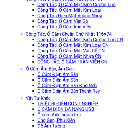
Công Tắc, Ổ Cắm Mặt Kính Cường Lực
Công Tắc, Ổ Cắm Mặt Kim Loại
Công Tắc Điện Mặt Vuông Nhựa
Công Tắc, Ổ Cắm Vân Gỗ
Công Tắc, Ổ Cắm tràn Viền
Công Tắc, Ổ Cắm Chuẩn Chữ Nhật 116×74
Công Tắc, Ổ Cắm Mặt Kính Cường Lực CN
Công Tắc, Ổ Cắm Mặt Kim Loại CN
Công Tắc, Ổ Cắm Mặt Vân Gỗ CN
Công Tắc, Ổ Cắm Mặt Nhựa CN
CÔNG TẮC, Ổ CẮM TRÀN VIỀN CN
Ổ Cắm Âm Bàn, Âm Sàn
Ổ Cắm Điện Âm Bàn
Ổ Cắm Điện Âm Sàn
Ổ Cắm Điện Âm Bàn Đảo Bếp
Ổ Cắm Điện Âm Bàn Thanh Ray
Vật Tư Khác
THIẾT BỊ ĐIỆN CÔNG NGHIỆP
Ổ CẮM ĐIỆN ĐA NĂNG USB
Ổ cắm điện ngoài trời
Ống Gen, Phụ Kiện
Đế Âm Tường