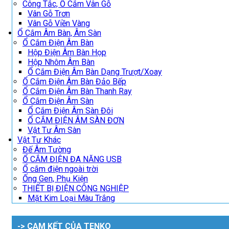
Công Tắc, Ổ Cắm Vân Gỗ
Vân Gỗ Trơn
Vân Gỗ Viền Vàng
Ổ Cắm Âm Bàn, Âm Sàn
Ổ Cắm Điện Âm Bàn
Hộp Điện Âm Bàn Họp
Hộp Nhôm Âm Bàn
Ổ Cắm Điện Âm Bàn Dạng Trượt/Xoay
Ổ Cắm Điện Âm Bàn Đảo Bếp
Ổ Cắm Điện Âm Bàn Thanh Ray
Ổ Cắm Điện Âm Sàn
Ổ Cắm Điện Âm Sàn Đôi
Ổ CẮM ĐIỆN ÂM SÀN ĐƠN
Vật Tư Âm Sàn
Vật Tư Khác
Đế Âm Tường
Ổ CẮM ĐIỆN ĐA NĂNG USB
Ổ cắm điện ngoài trời
Ống Gen, Phụ Kiện
THIẾT BỊ ĐIỆN CÔNG NGHIỆP
Mặt Kim Loại Màu Trắng
-> CAM KẾT CỦA TENKO