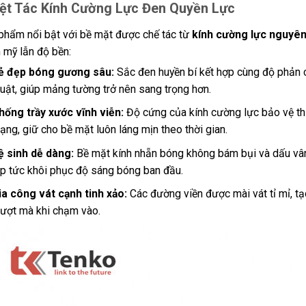
ệt Tác Kính Cường Lực Đen Quyền Lực
phẩm nổi bật với bề mặt được chế tác từ
kính cường lực nguyên
 mỹ lẫn độ bền:
ẻ đẹp bóng gương sâu:
Sắc đen huyền bí kết hợp cùng độ phản c
huật, giúp mảng tường trở nên sang trọng hơn.
hống trầy xước vĩnh viễn:
Độ cứng của kính cường lực bảo vệ thi
ạng, giữ cho bề mặt luôn láng mịn theo thời gian.
ệ sinh dễ dàng:
Bề mặt kính nhẵn bóng không bám bụi và dấu vân t
ập tức khôi phục độ sáng bóng ban đầu.
ia công vát cạnh tinh xảo:
Các đường viền được mài vát tỉ mỉ, tạ
ượt mà khi chạm vào.