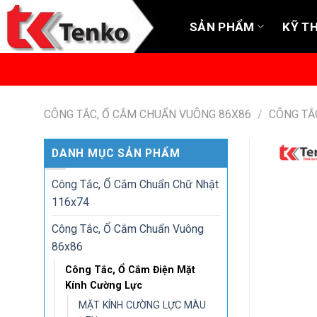
Skip
SẢN PHẨM
KỸ T
to
content
CÔNG TẮC, Ổ CẮM CHUẨN VUÔNG 86X86
/
CÔNG TẮ
DANH MỤC SẢN PHẨM
Công Tắc, Ổ Cắm Chuẩn Chữ Nhật
116x74
Công Tắc, Ổ Cắm Chuẩn Vuông
86x86
Công Tắc, Ổ Cắm Điện Mặt
Kính Cường Lực
MẶT KÍNH CƯỜNG LỰC MÀU