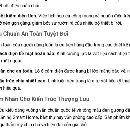
ết nối điện chắc chắn.
iết kiệm diện tích:
Việc tích hợp cả cổng mạng và nguồn điện t
rở nên gọn gàng, giảm bớt sự rườm rà của nhiều bộ thiết bị rời.
u Chuẩn An Toàn Tuyệt Đối
n toàn của người dùng luôn là ưu tiên hàng đầu trong các thiết kế
ách điện bề mặt hoàn hảo:
Kính cường lực là vật liệu cách điện t
a mặt ngoài.
àn che an toàn:
Lỗ ổ cắm điện được trang bị lớp màng bảo vệ, ng
ấu trúc chịu nhiệt cao:
Linh kiện bên trong làm từ vật liệu kỹ thu
n hiệu quả.
m Nhấn Cho Kiến Trúc Thượng Lưu
ữu kiểu dáng vuông vắn chuẩn quốc tế và tông màu đen gương đ
căn hộ Smart Home, biệt thự hay văn phòng cao cấp. Sản phẩm kh
 gu thẩm mỹ chỉn chu và hiện đại của gia chủ.