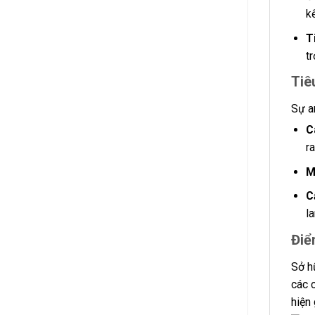
k
T
t
Tiê
Sự a
C
r
M
C
la
Điể
Sở h
các 
hiện