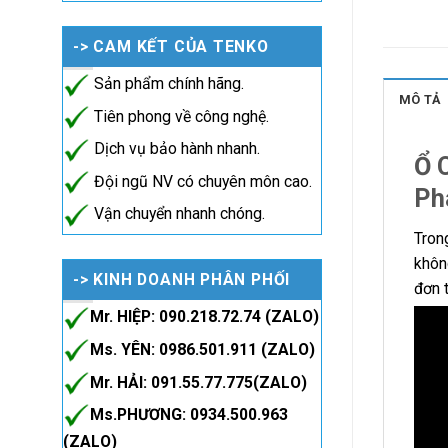
-> CAM KẾT CỦA TENKO
Sản phẩm chính hãng.
MÔ TẢ
Tiên phong về công nghệ.
Dịch vụ bảo hành nhanh.
Ổ 
Đội ngũ NV có chuyên môn cao.
Ph
Vận chuyển nhanh chóng.
Trong
khôn
-> KINH DOANH PHÂN PHỐI
đơn 
Mr. HIỆP: 090.218.72.74 (ZALO)
Ms. YÊN: 0986.501.911 (ZALO)
Mr. HẢI: 091.55.77.775(ZALO)
Ms.PHƯƠNG: 0934.500.963
(ZALO)