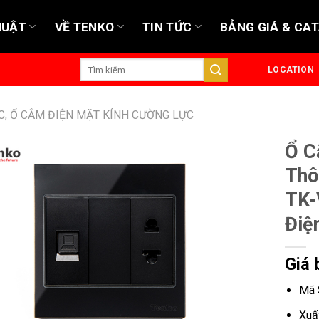
HUẬT
VỀ TENKO
TIN TỨC
BẢNG GIÁ & CA
Tìm
LOCATION
kiếm:
C, Ổ CẮM ĐIỆN MẶT KÍNH CƯỜNG LỰC
Ổ C
Thô
TK-
Điện
Giá 
Mã 
Xuấ