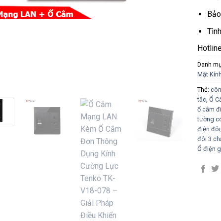
Bảo
Tìn
Hotlin
Danh m
Mặt Kín
Thẻ:
côn
tắc
,
Ổ C
ổ cắm đ
tường c
điện đôi
đôi 3 ch
Ổ điện 