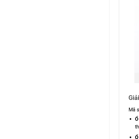
Giả
Mã 
Ổ
t
Ổ