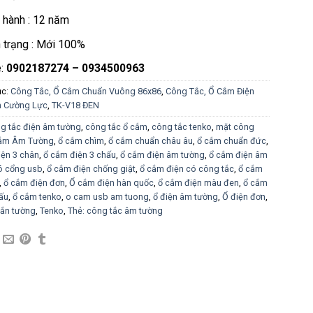
 hành : 12 năm
h trạng : Mới 100%
e:
0902187274 – 0934500963
ục:
Công Tắc, Ổ Cắm Chuẩn Vuông 86x86
,
Công Tắc, Ổ Cắm Điện
h Cường Lực
,
TK-V18 ĐEN
g tắc điện âm tường
,
công tắc ổ cắm
,
công tắc tenko
,
mặt công
ắm Âm Tường
,
ổ cắm chìm
,
ổ cắm chuẩn châu âu
,
ổ cắm chuẩn đức
,
iện 3 chân
,
ổ cắm điện 3 chấu
,
ổ cắm điện âm tường
,
ổ cắm điện âm
ó cổng usb
,
ổ cắm điện chống giật
,
ổ cắm điện có công tắc
,
ổ cắm
,
ổ cắm điện đơn
,
Ổ cắm điện hàn quốc
,
ổ cắm điện màu đen
,
ổ cắm
ấu
,
ổ cắm tenko
,
o cam usb am tuong
,
ổ điện âm tường
,
Ổ điện đơn
,
gắn tường
,
Tenko
,
Thẻ: công tắc âm tường