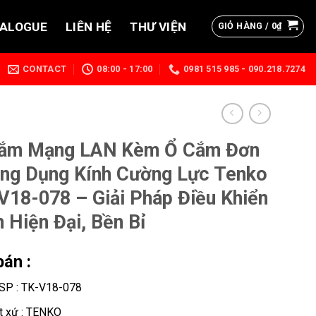
TALOGUE
LIÊN HỆ
THƯ VIỆN
GIỎ HÀNG /
0
₫
CONTACT
08:00 - 17:00
0981 515 985 - 090.218.7274
ắm Mạng LAN Kèm Ổ Cắm Đơn
ng Dụng Kính Cường Lực Tenko
V18-078 – Giải Pháp Điều Khiển
 Hiện Đại, Bền Bỉ
bán :
SP : TK-V18-078
t xứ : TENKO