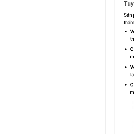
Tuy
Sản 
thẩm
V
t
C
m
V
l
G
m