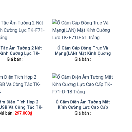
Tắc Âm Tường 2 Nút
Ổ Cắm Cáp Đồng Trục Và
Kính Cường Lực TK-
Mạng(LAN) Mặt Kính Cường
F71-D-02 Trắng
Lực TK-F71D-51 Trắng
Giá bán :
Giá bán :
ắm Điện Tích Hợp 2
Ổ Cắm Điện Âm Tường Mặt
USB Và Công Tắc TK-
Kính Cường Lực Cao Cấp
TT-A-48
TK-F71-D-18 Trắng
iá bán :
297,000
₫
Giá bán :