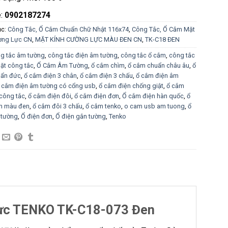
e:
0902187274
ục:
Công Tắc, Ổ Cắm Chuẩn Chữ Nhật 116x74
,
Công Tắc, Ổ Cắm Mặt
ờng Lực CN
,
MẶT KÍNH CƯỜNG LỰC MÀU ĐEN CN
,
TK-C18 ĐEN
g tắc âm tường
,
công tắc điện âm tường
,
công tắc ổ cắm
,
công tắc
ặt công tắc
,
Ổ Cắm Âm Tường
,
ổ cắm chìm
,
ổ cắm chuẩn châu âu
,
ổ
ẩn đức
,
ổ cắm điện 3 chân
,
ổ cắm điện 3 chấu
,
ổ cắm điện âm
 cắm điện âm tường có cổng usb
,
ổ cắm điện chống giật
,
ổ cắm
công tắc
,
ổ cắm điện đôi
,
ổ cắm điện đơn
,
Ổ cắm điện hàn quốc
,
ổ
n màu đen
,
ổ cắm đôi 3 chấu
,
ổ cắm tenko
,
o cam usb am tuong
,
ổ
 tường
,
Ổ điện đơn
,
Ổ điện gắn tường
,
Tenko
ực TENKO TK-C18-073 Đen