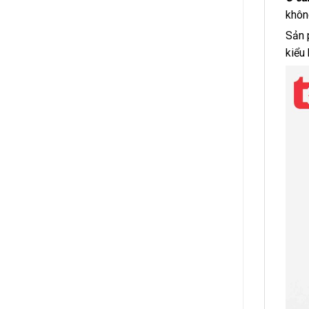
khôn
Sản 
kiểu 