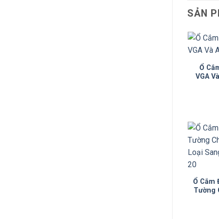
SẢN P
Ổ Cắ
VGA Và
Ổ Cắm 
Tường 
Loại Sa