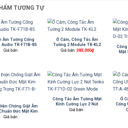
HẨM TƯƠNG TỰ
m Âm Tường Cổng
Ổ Cắm, Công Tắc Âm
 Audio TK-F71B-85
Tường 2 Module TK-KL2
Công 
Giá bán :
Giá bán :
383,000
₫
Mặt 
Công Tắc Âm Tường Mặt
Ổ C
Kính Cường Lực 2 Nút
Cổng 
Điện Chống Giật Âm
Tenko TK-F71D-02 Green
Giá bán :
G
Chuẩn Đức Mặt Kim
Mode
ng Trọng TK-F71-B-
Giá bán :
20