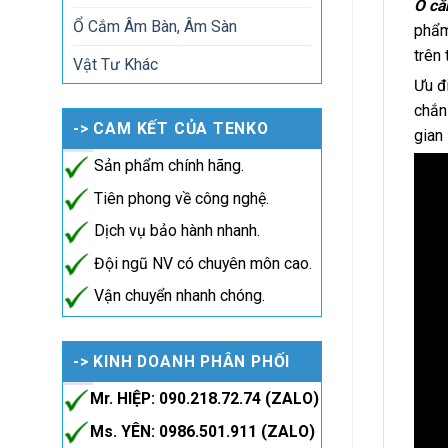
Ổ cắ
Ổ Cắm Âm Bàn, Âm Sàn
phẩm
trên 
Vật Tư Khác
Ưu đ
chắn
-> CAM KẾT CỦA TENKO
gian 
Sản phẩm chính hãng.
Tiên phong về công nghệ.
Dịch vụ bảo hành nhanh.
Đội ngũ NV có chuyên môn cao.
Vận chuyển nhanh chóng.
-> KINH DOANH PHÂN PHỐI
Mr. HIỆP: 090.218.72.74 (ZALO)
Ms. YÊN: 0986.501.911 (ZALO)