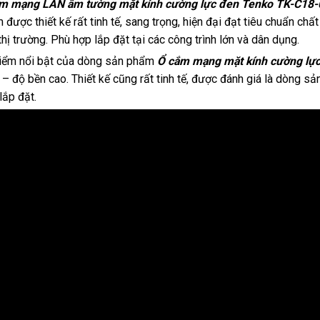
m mạng LAN âm tường mặt kính cường lực đen Tenko TK-C18-
 được thiết kế rất tinh tế, sang trọng, hiện đại đạt tiêu chuẩn ch
thị trường. Phù hợp lắp đặt tại các công trình lớn và dân dụng.
iểm nổi bật của dòng sản phẩm
Ổ
cắm mạng mặt kính cường lự
 – độ bền cao. Thiết kế cũng rất tinh tế, được đánh giá là dòng s
lắp đặt.