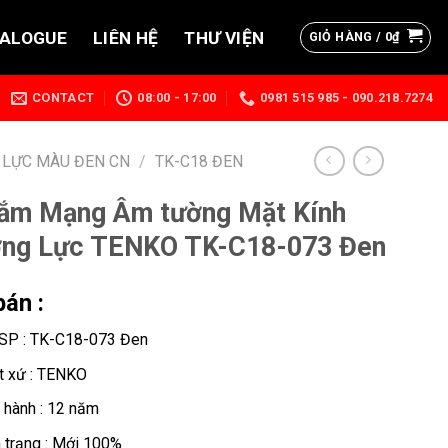
TALOGUE
LIÊN HỆ
THƯ VIỆN
GIỎ HÀNG /
0
₫
CONTACT
08:00 - 17:00
0981 515 985 - 090.218.7274
 LỰC MÀU ĐEN CN
/
TK-C18 ĐEN
ắm Mạng Âm tường Mặt Kính
ng Lực TENKO TK-C18-073 Đen
bán :
SP : TK-C18-073 Đen
t xứ : TENKO
 hành : 12 năm
h trạng : Mới 100%