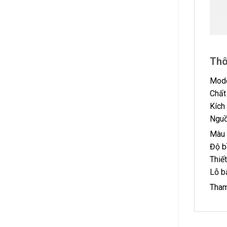
Thô
Mode
Chất
Kích
Nguồ
Màu 
Độ b
Thiế
Lỗ b
Tham