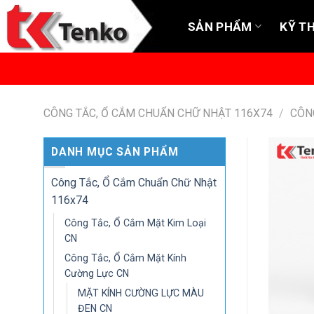
Skip
to
SẢN PHẨM
KỸ T
content
CÔNG TẮC, Ổ CẮM CHUẨN CHỮ NHẬT 116X74
/
CÔN
DANH MỤC SẢN PHẨM
Công Tắc, Ổ Cắm Chuẩn Chữ Nhật
116x74
Công Tắc, Ổ Cắm Mặt Kim Loại
CN
Công Tắc, Ổ Cắm Mặt Kính
Cường Lực CN
MẶT KÍNH CƯỜNG LỰC MÀU
ĐEN CN