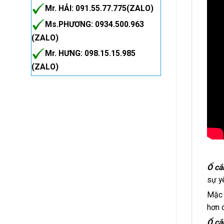
Mr. HẢI: 091.55.77.775(ZALO)
Ms.PHƯƠNG: 0934.500.963
(ZALO)
Mr. HƯNG: 098.15.15.985
(ZALO)
Ổ cắ
sự y
Mặc 
hơn 
Ổ cắ