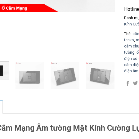
Hotlin
Danh m
Kính Cư
Thẻ:
côn
tenko
,
m
cắm chu
tường
,
ổ
điện có 
cắm điệ
điện âm
Cắm Mạng Âm tường Mặt Kính Cường L