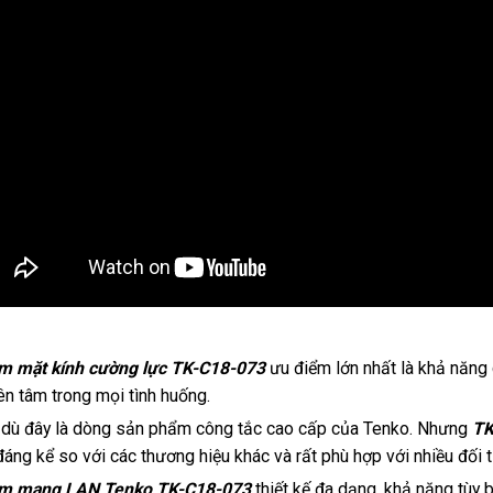
m mặt kính cường lực TK-C18-073
ưu điểm lớn nhất là khả năng 
ên tâm trong mọi tình huống.
dù đây là dòng sản phẩm công tắc cao cấp của Tenko. Nhưng
TK
đáng kể so với các thương hiệu khác và rất phù hợp với nhiều đối
m mạng LAN Tenko TK-C18-073
thiết kế đa dạng, khả năng tùy 