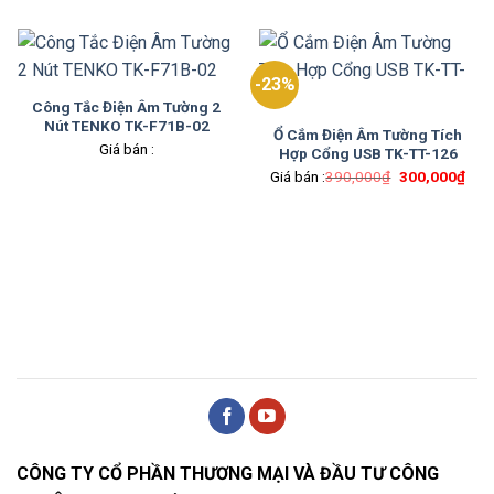
-23%
Công Tắc Điện Âm Tường 2
Nút TENKO TK-F71B-02
Ổ Cắm Điện Âm Tường Tích
Giá bán :
Hợp Cổng USB TK-TT-126
Giá
Giá
Giá bán :
390,000
₫
300,000
₫
gốc
hiện
là:
tại
390,000₫.
là:
300
CÔNG TY CỔ PHẦN THƯƠNG MẠI VÀ ĐẦU TƯ CÔNG