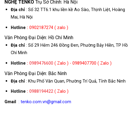
NGHỆ TENKO
Trụ Sở Chính: Hà Nội
Địa chỉ
: Số 32 TT6.1 khu liền kề Ao Sào, Thịnh Liệt, Hoàng
Mai, Hà Nội
Hotline
:
0902187274 ( zalo )
Văn Phòng Đại Diện: Hồ Chí Minh
Địa chỉ
: Số 29 Hẻm 246 Đồng Đen, Phường Bảy Hiền, TP Hồ
Chí Minh
Hotline
:
0989476600
( Zalo ) - 0989407700 ( Zalo )
Văn Phòng Đại Diện: Bắc Ninh
Địa chỉ
: Khu Phố Văn Quan, Phường Trí Quả, Tỉnh Bắc Ninh
Hotline
:
0988194422
( Zalo )
Gmail
: tenko.com.vn@gmail.com