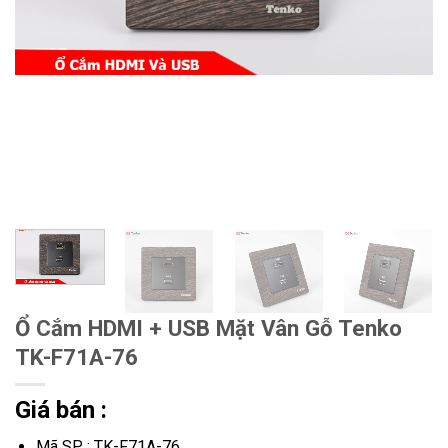
Ổ Cắm HDMI + USB Mặt Vân Gỗ Tenko
TK-F71A-76
Giá bán :
Mã SP : TK-F71A-76