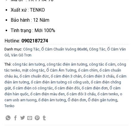
Xuất xứ : TENKO
Bảo hành : 12 Năm
Tình trạng : Mới 100%
Hotline:
0902187274
Danh mục:
Công Tắc, Ổ Cắm Chuẩn Vuông 86x86
,
Công Tắc, Ổ Cắm Vân
Gỗ
,
Vân Gỗ Trơn
Thẻ:
công tắc âm tường
,
công tắc điện âm tường
,
công tắc ổ cắm
,
công
tắc tenko
,
mặt công tắc
,
Ổ Cắm Âm Tường
,
ổ cắm chìm
,
ổ cắm chuẩn
châu âu
,
ổ cắm chuẩn đức
,
ổ cắm điện 3 chân
,
ổ cắm điện 3 chấu
,
ổ cắm
điện âm tường
,
ổ cắm điện âm tường có cổng usb
,
ổ cắm điện chống
giật
,
ổ cắm điện có công tắc
,
ổ cắm điện đôi
,
ổ cắm điện đơn
,
Ổ cắm
điện hàn quốc
,
ổ cắm điện màu đen
,
ổ cắm đôi 3 chấu
,
ổ cắm tenko
,
o
cam usb am tuong
,
ổ điện âm tường
,
Ổ điện đơn
,
Ổ điện gắn tường
,
Tenko