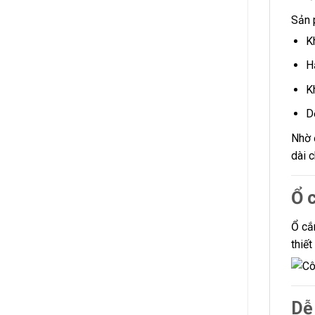
Sản 
K
H
K
D
Nhờ 
dài 
Ổ 
Ổ cắ
thiế
Dễ 