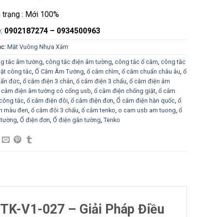
h trạng : Mới 100%
e:
0902187274 – 0934500963
ục:
Mặt Vuông Nhựa Xám
g tắc âm tường
,
công tắc điện âm tường
,
công tắc ổ cắm
,
công tắc
ặt công tắc
,
Ổ Cắm Âm Tường
,
ổ cắm chìm
,
ổ cắm chuẩn châu âu
,
ổ
ẩn đức
,
ổ cắm điện 3 chân
,
ổ cắm điện 3 chấu
,
ổ cắm điện âm
 cắm điện âm tường có cổng usb
,
ổ cắm điện chống giật
,
ổ cắm
công tắc
,
ổ cắm điện đôi
,
ổ cắm điện đơn
,
Ổ cắm điện hàn quốc
,
ổ
n màu đen
,
ổ cắm đôi 3 chấu
,
ổ cắm tenko
,
o cam usb am tuong
,
ổ
 tường
,
Ổ điện đơn
,
Ổ điện gắn tường
,
Tenko
TK-V1-027 – Giải Pháp Điều