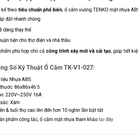
t kế theo
tiêu chuẩn phổ biến
, ổ cắm vuông TENKO mặt nhựa ABS m
ắp đặt nhanh chóng
ễ dàng thay thế
huận tiện cho thợ điện và nhà thầu
phẩm phù hợp cho cả
công trình xây mới và cải tạo
, giúp tiết ki
ng Số Kỹ Thuật Ổ Cắm TK-V1-027:
 liệu Nhựa ABS
 thước: 86x86x46.5
n: 220V~250V 16A
sắc: Xám
ền & tuổi thọ cao lên đến hơn 10 nghìn lần bật tắt
ản phẩm công tắc, ổ cắm mặt nhựa tham khảo
tại đây