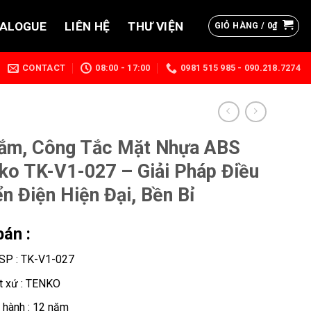
TALOGUE
LIÊN HỆ
THƯ VIỆN
GIỎ HÀNG /
0
₫
CONTACT
08:00 - 17:00
0981 515 985 - 090.218.7274
ắm, Công Tắc Mặt Nhựa ABS
ko TK-V1-027 – Giải Pháp Điều
ển Điện Hiện Đại, Bền Bỉ
bán :
SP : TK-V1-027
t xứ : TENKO
 hành : 12 năm