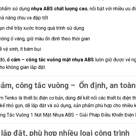
phẩm sử dụng
nhựa ABS chất lượng cao
, nổi bật với nhiều ưu đ
hả năng chịu va đập tốt
ạn chế trầy xước trong quá trình sử dụng
hông ố vàng, giữ màu ổn định theo thời gian
ễ vệ sinh, ít bám bụi
đó,
ổ cắm – công tắc vuông mặt nhựa ABS
luôn giữ được vẻ ng
cho không gian lắp đặt.
cắm, công tắc vuông – Ổn định, an toàn
m Tenko là thiết bị điện cơ bản, dùng để kết nối các thiết bị điện
t kế nhỏ gọn, dễ lắp đặt và sử dụng, sản phẩm phù hợp cho nhiều 
lắp đặt, phù hợp nhiều loại công trình