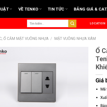
HUẬT
VỀ TENKO
TIN TỨC
BẢNG GIÁ & CA
Tìm
LOCATION
kiếm:
C, Ổ CẮM MẶT VUÔNG NHỰA
/
MẶT VUÔNG NHỰA XÁM
Ổ C
Ten
Khi
Giá 
Mã 
Xuấ
Bảo