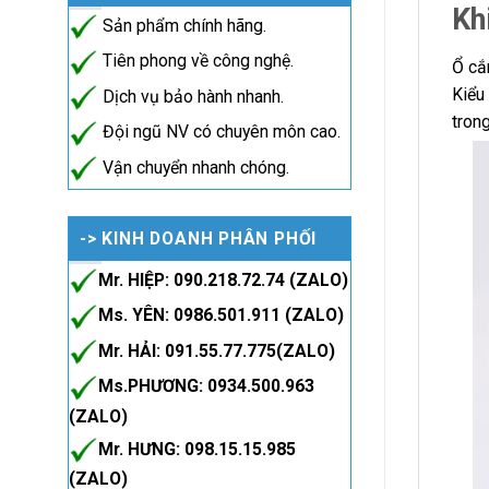
Kh
Sản phẩm chính hãng.
Tiên phong về công nghệ.
Ổ cắ
Kiểu
Dịch vụ bảo hành nhanh.
tron
Đội ngũ NV có chuyên môn cao.
Vận chuyển nhanh chóng.
-> KINH DOANH PHÂN PHỐI
Mr. HIỆP: 090.218.72.74 (ZALO)
Ms. YÊN: 0986.501.911 (ZALO)
Mr. HẢI: 091.55.77.775(ZALO)
Ms.PHƯƠNG: 0934.500.963
(ZALO)
Mr. HƯNG: 098.15.15.985
(ZALO)