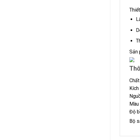
Thiế
L
D
T
Sản 
Thô
Chất
Kích
Nguồ
Màu 
Độ b
Bộ s