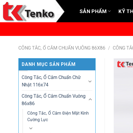
Skip
to
SẢN PHẨM
KỸ T
content
CÔNG TẮC, Ổ CẮM CHUẨN VUÔNG 86X86
/
CÔNG TẮ
DANH MỤC SẢN PHẨM
Công Tắc, Ổ Cắm Chuẩn Chữ
Nhật 116x74
Công Tắc, Ổ Cắm Chuẩn Vuông
86x86
Công Tắc, Ổ Cắm Điện Mặt Kính
Cường Lực