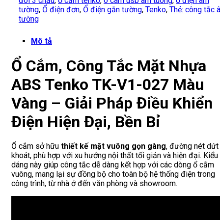
đôi 3 chấu
,
ổ cắm tenko
,
o cam usb am tuong
,
ổ điện âm
tường
,
Ổ điện đơn
,
Ổ điện gắn tường
,
Tenko
,
Thẻ: công tắc 
tường
Mô tả
Ổ Cắm, Công Tắc Mặt Nhựa
ABS Tenko TK-V1-027 Màu
Vàng – Giải Pháp Điều Khiển
Điện Hiện Đại, Bền Bỉ
Ổ cắm sở hữu
thiết kế mặt vuông gọn gàng
, đường nét dứt
khoát, phù hợp với xu hướng nội thất tối giản và hiện đại. Kiểu
dáng này giúp công tắc dễ dàng kết hợp với các dòng ổ cắm
vuông, mang lại sự đồng bộ cho toàn bộ hệ thống điện trong
công trình, từ nhà ở đến văn phòng và showroom.