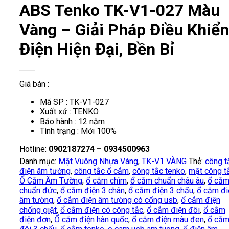
ABS Tenko TK-V1-027 Màu
Vàng – Giải Pháp Điều Khiển
Điện Hiện Đại, Bền Bỉ
Giá bán :
Mã SP : TK-V1-027
Xuất xứ : TENKO
Bảo hành : 12 năm
Tình trạng : Mới 100%
Hotline:
0902187274 – 0934500963
Danh mục:
Mặt Vuông Nhựa Vàng
,
TK-V1 VÀNG
Thẻ:
công t
điện âm tường
,
công tắc ổ cắm
,
công tắc tenko
,
mặt công t
Ổ Cắm Âm Tường
,
ổ cắm chìm
,
ổ cắm chuẩn châu âu
,
ổ cắ
chuẩn đức
,
ổ cắm điện 3 chân
,
ổ cắm điện 3 chấu
,
ổ cắm đi
âm tường
,
ổ cắm điện âm tường có cổng usb
,
ổ cắm điện
chống giật
,
ổ cắm điện có công tắc
,
ổ cắm điện đôi
,
ổ cắm
điện đơn
,
Ổ cắm điện hàn quốc
,
ổ cắm điện màu đen
,
ổ cắ