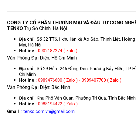
CÔNG TY CỔ PHẦN THƯƠNG MẠI VÀ ĐẦU TƯ CÔNG NGH
TENKO
Trụ Sở Chính: Hà Nội
Địa chỉ
: Số 32 TT6.1 khu liền kề Ao Sào, Thịnh Liệt, Hoàng
Mai, Hà Nội
Hotline
:
0902187274 ( zalo )
Văn Phòng Đại Diện: Hồ Chí Minh
Địa chỉ
: Số 29 Hẻm 246 Đồng Đen, Phường Bảy Hiền, TP H
Chí Minh
Hotline
:
0989476600
( Zalo ) - 0989407700 ( Zalo )
Văn Phòng Đại Diện: Bắc Ninh
Địa chỉ
: Khu Phố Văn Quan, Phường Trí Quả, Tỉnh Bắc Ninh
Hotline
:
0988194422
( Zalo )
Gmail
: tenko.com.vn@gmail.com