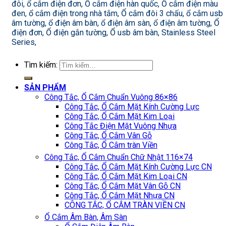
đôi, ổ cắm điện đơn, Ổ cắm điện hàn quốc, Ổ cắm điện màu
đen, ổ cắm điện trong nhà tắm, Ổ cắm đôi 3 chấu, ổ cắm usb
âm tường, ổ điện âm bàn, ổ điện âm sàn, ổ điện âm tường, Ổ
điện đơn, Ổ điện gắn tường, Ổ usb âm bàn, Stainless Steel
Series,
Tìm kiếm:
SẢN PHẨM
Công Tắc, Ổ Cắm Chuẩn Vuông 86×86
Công Tắc, Ổ Cắm Mặt Kính Cường Lực
Công Tắc, Ổ Cắm Mặt Kim Loại
Công Tắc Điện Mặt Vuông Nhựa
Công Tắc, Ổ Cắm Vân Gỗ
Công Tắc, Ổ Cắm tràn Viền
Công Tắc, Ổ Cắm Chuẩn Chữ Nhật 116×74
Công Tắc, Ổ Cắm Mặt Kính Cường Lực CN
Công Tắc, Ổ Cắm Mặt Kim Loại CN
Công Tắc, Ổ Cắm Mặt Vân Gỗ CN
Công Tắc, Ổ Cắm Mặt Nhựa CN
CÔNG TẮC, Ổ CẮM TRÀN VIỀN CN
Ổ Cắm Âm Bàn, Âm Sàn