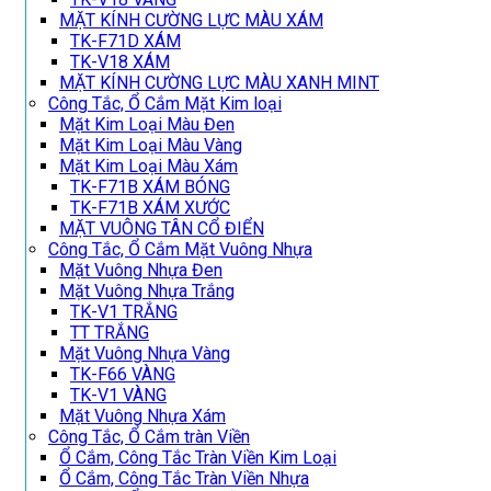
MẶT KÍNH CƯỜNG LỰC MÀU XÁM
TK-F71D XÁM
TK-V18 XÁM
MẶT KÍNH CƯỜNG LỰC MÀU XANH MINT
Công Tắc, Ổ Cắm Mặt Kim loại
Mặt Kim Loại Màu Đen
Mặt Kim Loại Màu Vàng
Mặt Kim Loại Màu Xám
TK-F71B XÁM BÓNG
TK-F71B XÁM XƯỚC
MẶT VUÔNG TÂN CỔ ĐIỂN
Công Tắc, Ổ Cắm Mặt Vuông Nhựa
Mặt Vuông Nhựa Đen
Mặt Vuông Nhựa Trắng
TK-V1 TRẮNG
TT TRẮNG
Mặt Vuông Nhựa Vàng
TK-F66 VÀNG
TK-V1 VÀNG
Mặt Vuông Nhựa Xám
Công Tắc, Ổ Cắm tràn Viền
Ổ Cắm, Công Tắc Tràn Viền Kim Loại
Ổ Cắm, Công Tắc Tràn Viền Nhựa