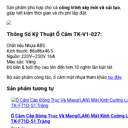
Sản phẩm phù hợp cho cả
công trình xây mới và cải tạo
,
giúp tiết kiệm thời gian và chi phí lắp đặt.
Thông Số Kỹ Thuật Ổ Cắm TK-V1-027:
Chất liệu Nhựa ABS
Kích thước: 86x86x46.5
Nguồn: 220V~250V 16A
Màu sắc: Vàng
Độ bền & tuổi thọ cao lên đến hơn 10 nghìn lần bật tắt
Bộ sản phẩm công tắc, ổ cắm mặt nhựa tham khảo
tại đây
Sản phẩm tương tự
Ổ Cắm Cáp Đồng Trục Và Mạng(LAN) Mặt Kính Cường 
TK-F71D-51 Trắng