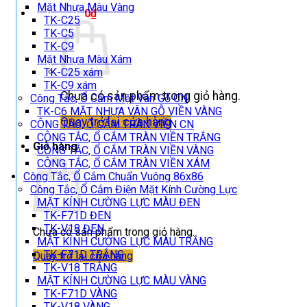
Mặt Nhựa Màu Vàng
Giỏ hàng /
0
₫
TK-C25
TK-C5
TK-C9
Mặt Nhựa Màu Xám
TK-C25 xám
TK-C9 xám
Chưa có sản phẩm trong giỏ hàng.
Công Tắc, Ổ Cắm Mặt Vân Gỗ CN
TK-C6 MẶT NHỰA VÂN GỖ VIỀN VÀNG
Quay trở lại cửa hàng
CÔNG TẮC, Ổ CẮM TRÀN VIỀN CN
CÔNG TẮC, Ổ CẮM TRÀN VIỀN TRẮNG
Giỏ hàng
CÔNG TẮC, Ổ CẮM TRÀN VIỀN VÀNG
CÔNG TẮC, Ổ CẮM TRÀN VIỀN XÁM
Công Tắc, Ổ Cắm Chuẩn Vuông 86x86
Công Tắc, Ổ Cắm Điện Mặt Kính Cường Lực
MẶT KÍNH CƯỜNG LỰC MÀU ĐEN
TK-F71D ĐEN
TK-V18 ĐEN
Chưa có sản phẩm trong giỏ hàng.
MẶT KÍNH CƯỜNG LỰC MÀU TRẮNG
TK-F71D TRẮNG
Quay trở lại cửa hàng
TK-V18 TRẮNG
MẶT KÍNH CƯỜNG LỰC MÀU VÀNG
TK-F71D VÀNG
TK-V18 VÀNG