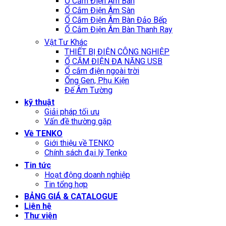
Ổ Cắm Điện Âm Bàn
Ổ Cắm Điện Âm Sàn
Ổ Cắm Điện Âm Bàn Đảo Bếp
Ổ Cắm Điện Âm Bàn Thanh Ray
Vật Tư Khác
THIẾT BỊ ĐIỆN CÔNG NGHIỆP
Ổ CẮM ĐIỆN ĐA NĂNG USB
Ổ cắm điện ngoài trời
Ống Gen, Phụ Kiện
Đế Âm Tường
kỹ thuật
Giải pháp tối ưu
Vấn đề thường gặp
Về TENKO
Giới thiệu về TENKO
Chính sách đại lý Tenko
Tin tức
Hoạt động doanh nghiệp
Tin tổng hợp
BẢNG GIÁ & CATALOGUE
Liên hệ
Thư viện