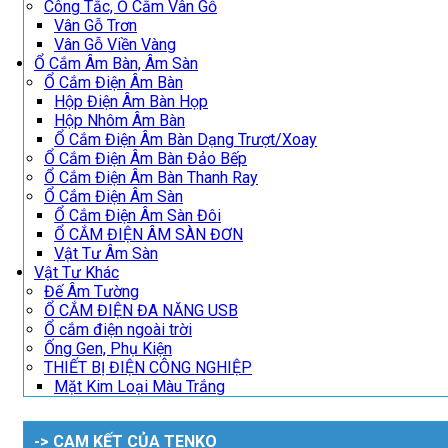
Công Tắc, Ổ Cắm Vân Gỗ
Vân Gỗ Trơn
Vân Gỗ Viền Vàng
Ổ Cắm Âm Bàn, Âm Sàn
Ổ Cắm Điện Âm Bàn
Hộp Điện Âm Bàn Họp
Hộp Nhôm Âm Bàn
Ổ Cắm Điện Âm Bàn Dạng Trượt/Xoay
Ổ Cắm Điện Âm Bàn Đảo Bếp
Ổ Cắm Điện Âm Bàn Thanh Ray
Ổ Cắm Điện Âm Sàn
Ổ Cắm Điện Âm Sàn Đôi
Ổ CẮM ĐIỆN ÂM SÀN ĐƠN
Vật Tư Âm Sàn
Vật Tư Khác
Đế Âm Tường
Ổ CẮM ĐIỆN ĐA NĂNG USB
Ổ cắm điện ngoài trời
Ống Gen, Phụ Kiện
THIẾT BỊ ĐIỆN CÔNG NGHIỆP
Mặt Kim Loại Màu Trắng
-> CAM KẾT CỦA TENKO