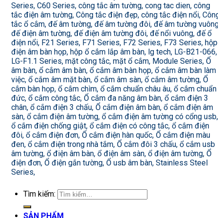
Series, C60 Series, công tắc âm tường, cong tac dien, công
tắc điện âm tường, Công tắc điện đẹp, công tắc điện nổi, Côn
tắc ổ cắm, đế âm tường, đế âm tường đôi, đế âm tường vuông
đế điện âm tường, đế điện âm tường đôi, đế nổi vuông, đế ổ
điện nổi, F21 Series, F71 Series, F72 Series, F73 Series, hộp
điện âm bàn họp, hộp ổ cắm lắp âm bàn, lg tech, LG-B21-066,
LG-F1.1 Series, mặt công tắc, mặt ổ cắm, Module Series, Ổ
âm bàn, ổ cắm âm bàn, ổ cắm âm bàn họp, ổ cắm âm bàn làm
việc, ổ cắm âm mặt bàn, ổ cắm âm sàn, ổ cắm âm tường, Ổ
cắm bàn họp, ổ cắm chìm, ổ cắm chuẩn châu âu, ổ cắm chuẩn
đức, ổ cắm công tắc, Ổ cắm đa năng âm bàn, ổ cắm điện 3
chân, ổ cắm điện 3 chấu, Ổ cắm điện âm bàn, ổ cắm điện âm
sàn, ổ cắm điện âm tường, ổ cắm điện âm tường có cổng usb,
ổ cắm điện chống giật, ổ cắm điện có công tắc, ổ cắm điện
đôi, ổ cắm điện đơn, Ổ cắm điện hàn quốc, Ổ cắm điện màu
đen, ổ cắm điện trong nhà tắm, Ổ cắm đôi 3 chấu, ổ cắm usb
âm tường, ổ điện âm bàn, ổ điện âm sàn, ổ điện âm tường, Ổ
điện đơn, Ổ điện gắn tường, Ổ usb âm bàn, Stainless Steel
Series,
Tìm kiếm:
SẢN PHẨM