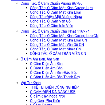
Công Tắc, Ổ Cắm Chuẩn Vuông 86×86
Công Tắc, Ổ Cắm Mặt Kính Cường Lực
Công Tắc, Ổ Cắm Mặt Kim Loại
Công Tắc Điện Mặt Vuông Nhựa
Công Tắc, Ổ Cắm Vân Gỗ
Công Tắc, Ổ Cắm tràn Viền
Công Tắc, Ổ Cắm Chuẩn Chữ Nhật 116×74
Công Tắc, Ổ Cắm Mặt Kính Cường Lực CN
Công Tắc, Ổ Cắm Mặt Kim Loại CN
Công Tắc, Ổ Cắm Mặt Vân Gỗ CN
Công Tắc, Ổ Cắm Mặt Nhựa CN
CÔNG TẮC, Ổ CẮM TRÀN VIỀN CN
Ổ Cắm Âm Bàn, Âm Sàn
Ổ Cắm Điện Âm Bàn
Ổ Cắm Điện Âm Sàn
Ổ Cắm Điện Âm Bàn Đảo Bếp
Ổ Cắm Điện Âm Bàn Thanh Ray
Vật Tư Khác
THIẾT BỊ ĐIỆN CÔNG NGHIỆP
Ổ CẮM ĐIỆN ĐA NĂNG USB
Ổ cắm điện ngoài trời
Ống Gen, Phụ Kiện