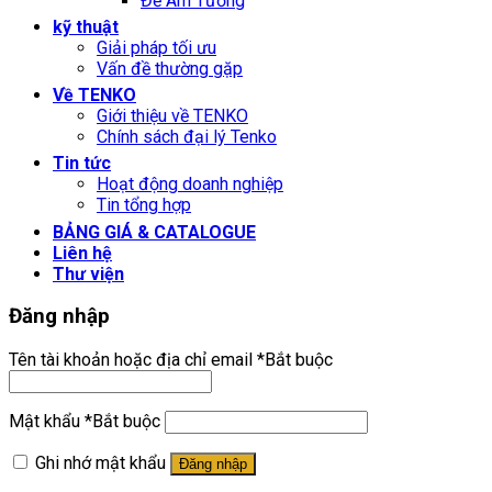
Đế Âm Tường
kỹ thuật
Giải pháp tối ưu
Vấn đề thường gặp
Về TENKO
Giới thiệu về TENKO
Chính sách đại lý Tenko
Tin tức
Hoạt động doanh nghiệp
Tin tổng hợp
BẢNG GIÁ & CATALOGUE
Liên hệ
Thư viện
Đăng nhập
Tên tài khoản hoặc địa chỉ email
*
Bắt buộc
Mật khẩu
*
Bắt buộc
Ghi nhớ mật khẩu
Đăng nhập