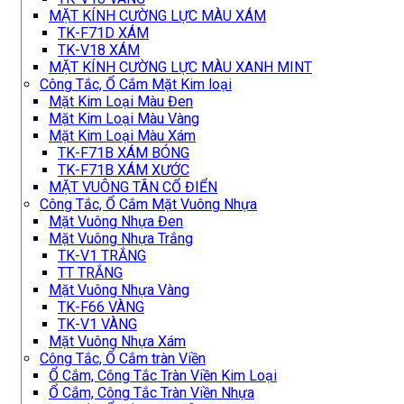
MẶT KÍNH CƯỜNG LỰC MÀU XÁM
TK-F71D XÁM
TK-V18 XÁM
MẶT KÍNH CƯỜNG LỰC MÀU XANH MINT
Công Tắc, Ổ Cắm Mặt Kim loại
Mặt Kim Loại Màu Đen
Mặt Kim Loại Màu Vàng
Mặt Kim Loại Màu Xám
TK-F71B XÁM BÓNG
TK-F71B XÁM XƯỚC
MẶT VUÔNG TÂN CỔ ĐIỂN
Công Tắc, Ổ Cắm Mặt Vuông Nhựa
Mặt Vuông Nhựa Đen
Mặt Vuông Nhựa Trắng
TK-V1 TRẮNG
TT TRẮNG
Mặt Vuông Nhựa Vàng
TK-F66 VÀNG
TK-V1 VÀNG
Mặt Vuông Nhựa Xám
Công Tắc, Ổ Cắm tràn Viền
Ổ Cắm, Công Tắc Tràn Viền Kim Loại
Ổ Cắm, Công Tắc Tràn Viền Nhựa