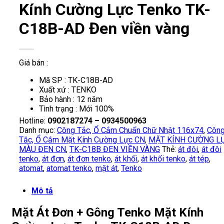
Kính Cường Lực Tenko TK-
C18B-AD Đen viền vàng
Giá bán :
Mã SP : TK-C18B-AD
Xuất xứ : TENKO
Bảo hành : 12 năm
Tình trạng : Mới 100%
Hotline:
0902187274 – 0934500963
Danh mục:
Công Tắc, Ổ Cắm Chuẩn Chữ Nhật 116x74
,
Côn
Tắc, Ổ Cắm Mặt Kính Cường Lực CN
,
MẶT KÍNH CƯỜNG L
MÀU ĐEN CN
,
TK-C18B ĐEN VIỀN VÀNG
Thẻ:
át đôi
,
át đôi
tenko
,
át đơn
,
át đơn tenko
,
át khối
,
át khối tenko
,
át tép
,
atomat
,
atomat tenko
,
mặt át
,
Tenko
Mô tả
Mặt Át Đơn + Gông Tenko Mặt Kính