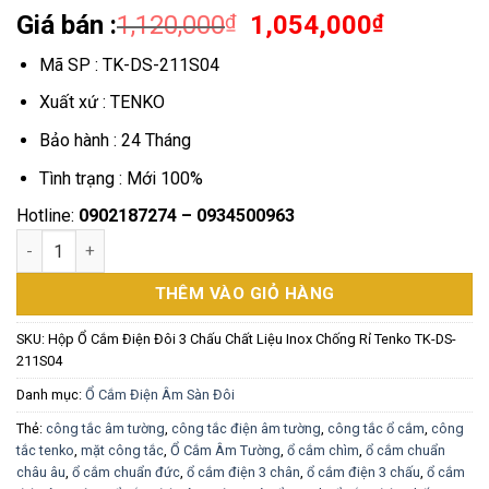
Giá
Giá
Giá bán :
1,120,000
₫
1,054,000
₫
gốc
hiện
Mã SP : TK-DS-211S04
là:
tại
1,120,000₫.
là:
Xuất xứ : TENKO
1,054,00
Bảo hành : 24 Tháng
Tình trạng : Mới 100%
Hotline:
0902187274 – 0934500963
Ổ Cắm Điện Đôi 3 Chấu Âm Sàn Thông Dụng Chính Hãng Tenko
THÊM VÀO GIỎ HÀNG
SKU:
Hộp Ổ Cắm Điện Đôi 3 Chấu Chất Liệu Inox Chống Rỉ Tenko TK-DS-
211S04
Danh mục:
Ổ Cắm Điện Âm Sàn Đôi
Thẻ:
công tắc âm tường
,
công tắc điện âm tường
,
công tắc ổ cắm
,
công
tắc tenko
,
mặt công tắc
,
Ổ Cắm Âm Tường
,
ổ cắm chìm
,
ổ cắm chuẩn
châu âu
,
ổ cắm chuẩn đức
,
ổ cắm điện 3 chân
,
ổ cắm điện 3 chấu
,
ổ cắm