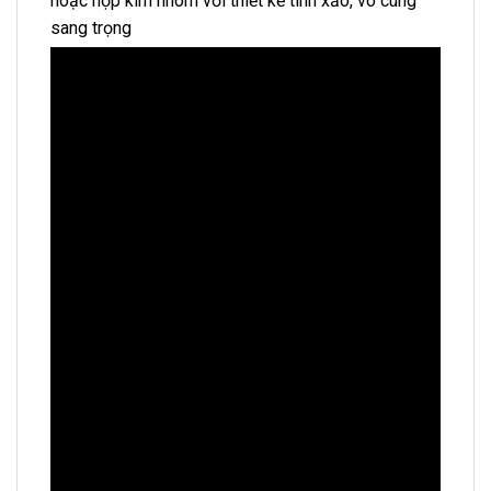
hoặc hợp kim nhôm với thiết kế tinh xảo, vô cùng
sang trọng