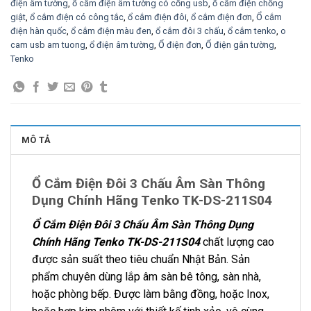
điện âm tường
,
ổ cắm điện âm tường có cổng usb
,
ổ cắm điện chống
giật
,
ổ cắm điện có công tắc
,
ổ cắm điện đôi
,
ổ cắm điện đơn
,
Ổ cắm
điện hàn quốc
,
ổ cắm điện màu đen
,
ổ cắm đôi 3 chấu
,
ổ cắm tenko
,
o
cam usb am tuong
,
ổ điện âm tường
,
Ổ điện đơn
,
Ổ điện gắn tường
,
Tenko
MÔ TẢ
Ổ Cắm Điện Đôi 3 Chấu Âm Sàn Thông
Dụng Chính Hãng Tenko TK-DS-211S04
Ổ Cắm Điện Đôi 3 Chấu Âm Sàn Thông Dụng
Chính Hãng Tenko TK-DS-211S04
chất lượng cao
được sản suất theo tiêu chuẩn Nhật Bản. Sản
phẩm chuyên dùng lắp âm sàn bê tông, sàn nhà,
hoặc phòng bếp. Được làm bằng đồng, hoặc Inox,