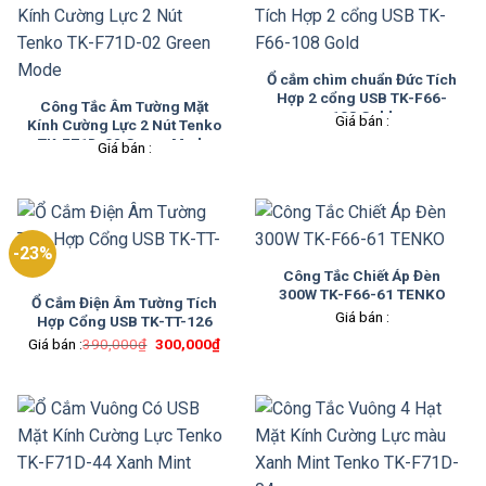
Ổ cắm chìm chuẩn Đức Tích
Hợp 2 cổng USB TK-F66-
Công Tắc Âm Tường Mặt
108 Gold
Giá bán :
Kính Cường Lực 2 Nút Tenko
TK-F71D-02 Green Mode
Giá bán :
-23%
Công Tắc Chiết Áp Đèn
300W TK-F66-61 TENKO
Ổ Cắm Điện Âm Tường Tích
Giá bán :
Hợp Cổng USB TK-TT-126
Giá
Giá
Giá bán :
390,000
₫
300,000
₫
gốc
hiện
là:
tại
390,000₫.
là:
300,000₫.