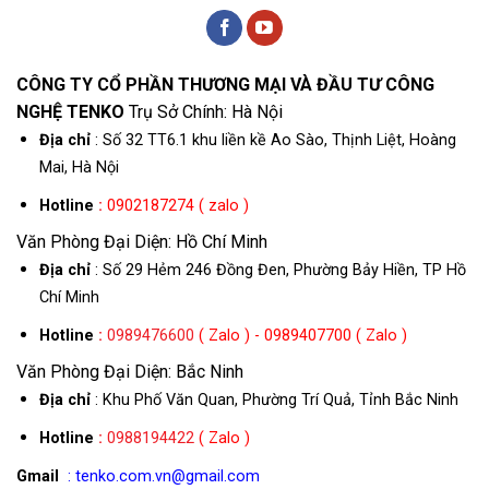
CÔNG TY CỔ PHẦN THƯƠNG MẠI VÀ ĐẦU TƯ CÔNG
NGHỆ TENKO
Trụ Sở Chính: Hà Nội
Địa chỉ
: Số 32 TT6.1 khu liền kề Ao Sào, Thịnh Liệt, Hoàng
Mai, Hà Nội
Hotline
:
0902187274 ( zalo )
Văn Phòng Đại Diện: Hồ Chí Minh
Địa chỉ
: Số 29 Hẻm 246 Đồng Đen, Phường Bảy Hiền, TP Hồ
Chí Minh
Hotline
:
0989476600
( Zalo ) - 0989407700 ( Zalo )
Văn Phòng Đại Diện: Bắc Ninh
Địa chỉ
: Khu Phố Văn Quan, Phường Trí Quả, Tỉnh Bắc Ninh
Hotline
:
0988194422
( Zalo )
Gmail
: tenko.com.vn@gmail.com