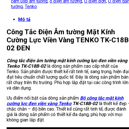
cam usb am tuong
,
ổ điện âm tường
,
Ổ điện đơn
,
Ổ điện gắ
tường
,
Tenko
Mô tả
Công Tắc Điện Âm tường Mặt Kính
Cường Lực Viền Vàng TENKO TK-C18B
02 ĐEN
Công tắc điện âm tường mặt kính cường lực đen viền vàng
Tenko TK-C18B-02
là dòng sản phẩm cao cấp nhất của
Tenko. Sản phẩm được thiết kế rất tinh tế, sang trọng, hiện đạ
đạt tiêu chuẩn chất lượng quốc tế. Đây là dòng sản phẩm bán
rất chạy trên thị trường. Phù hợp lắp đặt tại các công trình lớn
và dân dụng.
Ưu điểm nổi bật của dòng sản phẩm
Bộ công tắc mặt kính
cường lực đen viền vàng Tenko
TK-C18B-02
là thiết kế đẹp 
chắc chắn – độ bền cao. Thiết kế cũng rất tinh tế, được đánh
giá là dòng sản phẩm có thiết kế đa dạng, phù hợp với mọi
không gian lắp đặt.