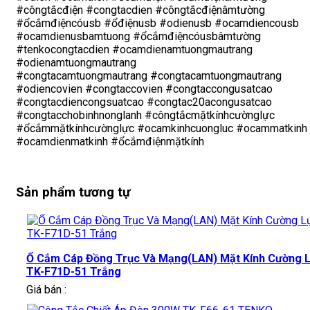
#côngtắcđiện #congtacdien #côngtắcđiệnâmtường
#ổcắmđiệncóusb #ổđiệnusb #odienusb #ocamdiencousb
#ocamdienusbamtuong #ổcắmđiệncóusbâmtường
#tenkocongtacdien #ocamdienamtuongmautrang
#odienamtuongmautrang
#congtacamtuongmautrang #congtacamtuongmautrang
#odiencovien #congtaccovien #congtaccongusatcao
#congtacdiencongsuatcao #congtac20acongusatcao
#congtacchobinhnonglanh #côngtắcmặtkínhcườnglực
#ổcắmmặtkínhcườnglực #ocamkinhcuongluc #ocammatkinh
#ocamdienmatkinh #ổcắmđiệnmặtkính
Sản phẩm tương tự
Ổ Cắm Cáp Đồng Trục Và Mạng(LAN) Mặt Kính Cường 
TK-F71D-51 Trắng
Giá bán :