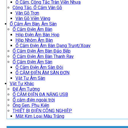
Ổ Cắm, Công Tắc Tràn Viền Nhựa
Công Tắc, Ổ Cắm Vân Gỗ
Vân Gỗ Trơn
Vân Gỗ Viền Vàng
Ổ Cắm Âm Bàn, Âm Sàn
Ổ Cắm Điện Âm Bàn
Hộp Điện Âm Bàn Họp
Hộp Nhôm Âm Bàn
Ổ Cắm Điện Âm Bàn Dạng Trượt/Xoay
Ổ Cắm Điện Âm Bàn Đảo Bếp
Ổ Cắm Điện Âm Bàn Thanh Ray
Ổ Cắm Điện Âm Sàn
Ổ Cắm Điện Âm Sàn Đôi
Ổ CẮM ĐIỆN ÂM SÀN ĐƠN
Vật Tư Âm Sàn
Vật Tư Khác
Đế Âm Tường
Ổ CẮM ĐIỆN ĐA NĂNG USB
Ổ cắm điện ngoài trời
Ống Gen, Phụ Kiện
THIẾT BỊ ĐIỆN CÔNG NGHIỆP
Mặt Kim Loại Màu Trắng