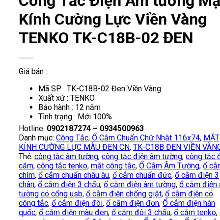
Công Tắc Điện Âm tường Mặ
Kính Cường Lực Viền Vàng
TENKO TK-C18B-02 ĐEN
Giá bán :
Mã SP : TK-C18B-02 Đen Viền Vàng
Xuất xứ : TENKO
Bảo hành : 12 năm
Tình trạng : Mới 100%
Hotline:
0902187274 – 0934500963
Danh mục:
Công Tắc, Ổ Cắm Chuẩn Chữ Nhật 116x74
,
MẶT
KÍNH CƯỜNG LỰC MÀU ĐEN CN
,
TK-C18B ĐEN VIỀN VÀN
Thẻ:
công tắc âm tường
,
công tắc điện âm tường
,
công tắc 
cắm
,
công tắc tenko
,
mặt công tắc
,
Ổ Cắm Âm Tường
,
ổ cắ
chìm
,
ổ cắm chuẩn châu âu
,
ổ cắm chuẩn đức
,
ổ cắm điện 3
chân
,
ổ cắm điện 3 chấu
,
ổ cắm điện âm tường
,
ổ cắm điện
tường có cổng usb
,
ổ cắm điện chống giật
,
ổ cắm điện có
công tắc
,
ổ cắm điện đôi
,
ổ cắm điện đơn
,
Ổ cắm điện hàn
quốc
,
ổ cắm điện màu đen
,
ổ cắm đôi 3 chấu
,
ổ cắm tenko
,