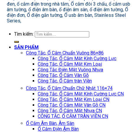
đen, ổ cắm điện trong nhà tắm, Ổ cắm đôi 3 chấu, ổ cắm usb
âm tường, ổ điện âm bàn, ổ điện âm sàn, ổ điện âm tường, Ổ
điện đơn, Ổ điện gắn tường, Ổ usb âm bàn, Stainless Steel
Series,
Tìm kiếm:
SẢN PHẨM
Công Tắc, Ổ Cắm Chuẩn Vuông 86×86
Công Tắc, Ổ Cắm Mặt Kính Cường Lực
Công Tắc, Ổ Cắm Mặt Kim Loại
Công Tắc Điện Mặt Vuông Nhựa
Công Tắc, Ổ Cắm Vân Gỗ
Công Tắc, Ổ Cắm tràn Viền
Công Tắc, Ổ Cắm Chuẩn Chữ Nhật 116×74
Công Tắc, Ổ Cắm Mặt Kính Cường Lực CN
Công Tắc, Ổ Cắm Mặt Kim Loại CN
Công Tắc, Ổ Cắm Mặt Vân Gỗ CN
Công Tắc, Ổ Cắm Mặt Nhựa CN
CÔNG TẮC, Ổ CẮM TRÀN VIỀN CN
Ổ Cắm Âm Bàn, Âm Sàn
Ổ Cắm Điện Âm Bàn