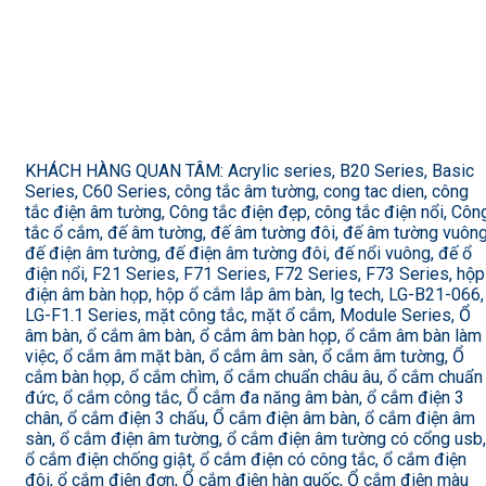
KHÁCH HÀNG QUAN TÂM: Acrylic series, B20 Series, Basic
Series, C60 Series, công tắc âm tường, cong tac dien, công
tắc điện âm tường, Công tắc điện đẹp, công tắc điện nổi, Côn
tắc ổ cắm, đế âm tường, đế âm tường đôi, đế âm tường vuông
đế điện âm tường, đế điện âm tường đôi, đế nổi vuông, đế ổ
điện nổi, F21 Series, F71 Series, F72 Series, F73 Series, hộp
điện âm bàn họp, hộp ổ cắm lắp âm bàn, lg tech, LG-B21-066,
LG-F1.1 Series, mặt công tắc, mặt ổ cắm, Module Series, Ổ
âm bàn, ổ cắm âm bàn, ổ cắm âm bàn họp, ổ cắm âm bàn làm
việc, ổ cắm âm mặt bàn, ổ cắm âm sàn, ổ cắm âm tường, Ổ
cắm bàn họp, ổ cắm chìm, ổ cắm chuẩn châu âu, ổ cắm chuẩn
đức, ổ cắm công tắc, Ổ cắm đa năng âm bàn, ổ cắm điện 3
chân, ổ cắm điện 3 chấu, Ổ cắm điện âm bàn, ổ cắm điện âm
sàn, ổ cắm điện âm tường, ổ cắm điện âm tường có cổng usb,
ổ cắm điện chống giật, ổ cắm điện có công tắc, ổ cắm điện
đôi, ổ cắm điện đơn, Ổ cắm điện hàn quốc, Ổ cắm điện màu