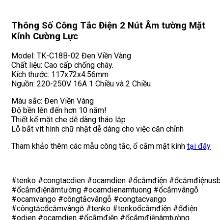
Thông Số Công Tắc Điện 2 Nút Âm tường Mặt
Kính Cường Lực
Model: TK-C18B-02 Đen Viền Vàng
Chất liệu: Cao cấp chống cháy.
Kích thước: 117x72x4.56mm
Nguồn: 220-250V 16A 1 Chiều và 2 Chiều
Màu sắc: Đen Viền Vàng
Độ bền lên đến hơn 10 năm!
Thiết kế mặt che dễ dàng tháo lắp
Lỗ bắt vít hình chữ nhật dễ dàng cho việc căn chỉnh
Tham khảo thêm các mẫu công tắc, ổ cắm mặt kính
tại đây
#tenko #congtacdien #ocamdien #ổcắmđiện #ổcắmđiệnus
#ổcắmđiệnâmtường #ocamdienamtuong #ổcắmvângỗ
#ocamvango #côngtắcvângỗ #congtacvango
#côngtắcổcắmvângỗ #tenko #tenkoổcắmđiện #ổđiện
#odien #ocamdien #ổcắmđiện #ổcắmđiệnâmtường