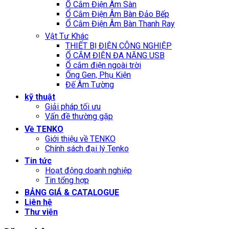
Ổ Cắm Điện Âm Sàn
Ổ Cắm Điện Âm Bàn Đảo Bếp
Ổ Cắm Điện Âm Bàn Thanh Ray
Vật Tư Khác
THIẾT BỊ ĐIỆN CÔNG NGHIỆP
Ổ CẮM ĐIỆN ĐA NĂNG USB
Ổ cắm điện ngoài trời
Ống Gen, Phụ Kiện
Đế Âm Tường
kỹ thuật
Giải pháp tối ưu
Vấn đề thường gặp
Về TENKO
Giới thiệu về TENKO
Chính sách đại lý Tenko
Tin tức
Hoạt động doanh nghiệp
Tin tổng hợp
BẢNG GIÁ & CATALOGUE
Liên hệ
Thư viện