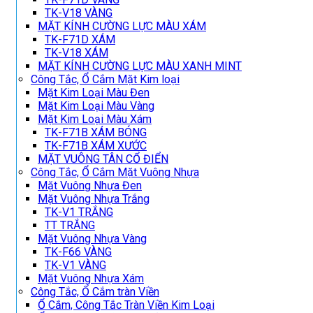
TK-V18 VÀNG
MẶT KÍNH CƯỜNG LỰC MÀU XÁM
TK-F71D XÁM
TK-V18 XÁM
MẶT KÍNH CƯỜNG LỰC MÀU XANH MINT
Công Tắc, Ổ Cắm Mặt Kim loại
Mặt Kim Loại Màu Đen
Mặt Kim Loại Màu Vàng
Mặt Kim Loại Màu Xám
TK-F71B XÁM BÓNG
TK-F71B XÁM XƯỚC
MẶT VUÔNG TÂN CỔ ĐIỂN
Công Tắc, Ổ Cắm Mặt Vuông Nhựa
Mặt Vuông Nhựa Đen
Mặt Vuông Nhựa Trắng
TK-V1 TRẮNG
TT TRẮNG
Mặt Vuông Nhựa Vàng
TK-F66 VÀNG
TK-V1 VÀNG
Mặt Vuông Nhựa Xám
Công Tắc, Ổ Cắm tràn Viền
Ổ Cắm, Công Tắc Tràn Viền Kim Loại