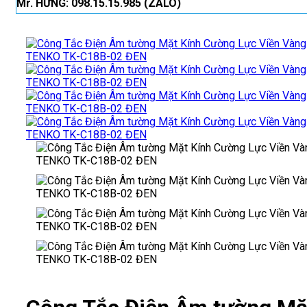
Mr. HƯNG: 098.15.15.985 (ZALO)