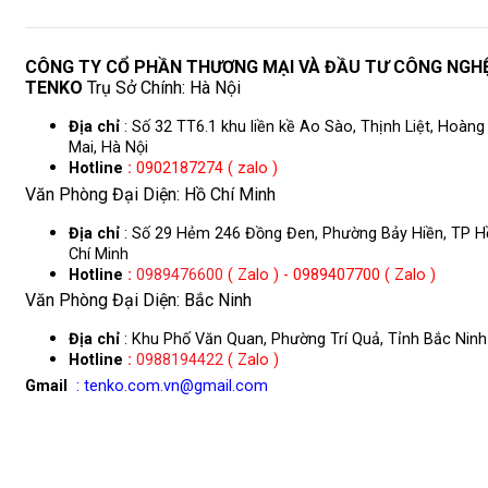
CÔNG TY CỔ PHẦN THƯƠNG MẠI VÀ ĐẦU TƯ CÔNG NGH
TENKO
Trụ Sở Chính: Hà Nội
Địa chỉ
: Số 32 TT6.1 khu liền kề Ao Sào, Thịnh Liệt, Hoàng
Mai, Hà Nội
Hotline
:
0902187274 ( zalo )
Văn Phòng Đại Diện: Hồ Chí Minh
Địa chỉ
: Số 29 Hẻm 246 Đồng Đen, Phường Bảy Hiền, TP H
Chí Minh
Hotline
:
0989476600
( Zalo ) - 0989407700 ( Zalo )
Văn Phòng Đại Diện: Bắc Ninh
Địa chỉ
: Khu Phố Văn Quan, Phường Trí Quả, Tỉnh Bắc Ninh
Hotline
:
0988194422
( Zalo )
Gmail
: tenko.com.vn@gmail.com