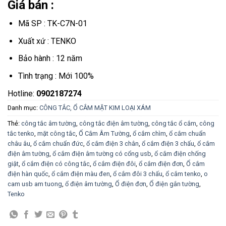
Giá bán :
Mã SP : TK-C7N-01
Xuất xứ : TENKO
Bảo hành : 12 năm
Tình trạng : Mới 100%
Hotline:
0902187274
Danh mục:
CÔNG TẮC, Ổ CẮM MẶT KIM LOẠI XÁM
Thẻ:
công tắc âm tường
,
công tắc điện âm tường
,
công tắc ổ cắm
,
công
tắc tenko
,
mặt công tắc
,
Ổ Cắm Âm Tường
,
ổ cắm chìm
,
ổ cắm chuẩn
châu âu
,
ổ cắm chuẩn đức
,
ổ cắm điện 3 chân
,
ổ cắm điện 3 chấu
,
ổ cắm
điện âm tường
,
ổ cắm điện âm tường có cổng usb
,
ổ cắm điện chống
giật
,
ổ cắm điện có công tắc
,
ổ cắm điện đôi
,
ổ cắm điện đơn
,
Ổ cắm
điện hàn quốc
,
ổ cắm điện màu đen
,
ổ cắm đôi 3 chấu
,
ổ cắm tenko
,
o
cam usb am tuong
,
ổ điện âm tường
,
Ổ điện đơn
,
Ổ điện gắn tường
,
Tenko