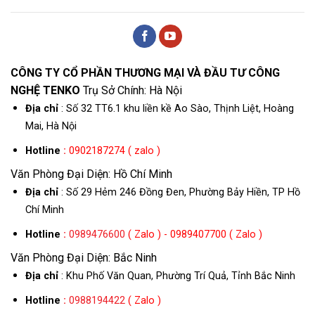
CÔNG TY CỔ PHẦN THƯƠNG MẠI VÀ ĐẦU TƯ CÔNG
NGHỆ TENKO
Trụ Sở Chính: Hà Nội
Địa chỉ
: Số 32 TT6.1 khu liền kề Ao Sào, Thịnh Liệt, Hoàng
Mai, Hà Nội
Hotline
:
0902187274 ( zalo )
Văn Phòng Đại Diện: Hồ Chí Minh
Địa chỉ
: Số 29 Hẻm 246 Đồng Đen, Phường Bảy Hiền, TP Hồ
Chí Minh
Hotline
:
0989476600
( Zalo ) - 0989407700 ( Zalo )
Văn Phòng Đại Diện: Bắc Ninh
Địa chỉ
: Khu Phố Văn Quan, Phường Trí Quả, Tỉnh Bắc Ninh
Hotline
:
0988194422
( Zalo )