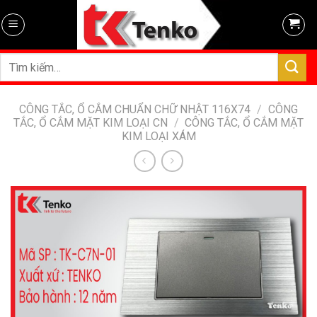
Skip
to
content
Tìm
kiếm:
CÔNG TẮC, Ổ CẮM CHUẨN CHỮ NHẬT 116X74
/
CÔNG
TẮC, Ổ CẮM MẶT KIM LOẠI CN
/
CÔNG TẮC, Ổ CẮM MẶT
KIM LOẠI XÁM