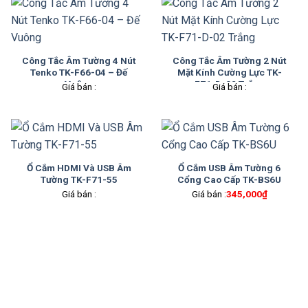
Công Tắc Âm Tường 4 Nút
Công Tắc Âm Tường 2 Nút
Tenko TK-F66-04 – Đế
Mặt Kính Cường Lực TK-
Vuông
F71-D-02 Trắng
Giá bán :
Giá bán :
Ổ Cắm HDMI Và USB Âm
Ổ Cắm USB Âm Tường 6
Tường TK-F71-55
Cổng Cao Cấp TK-BS6U
Giá bán :
Giá bán :
345,000
₫