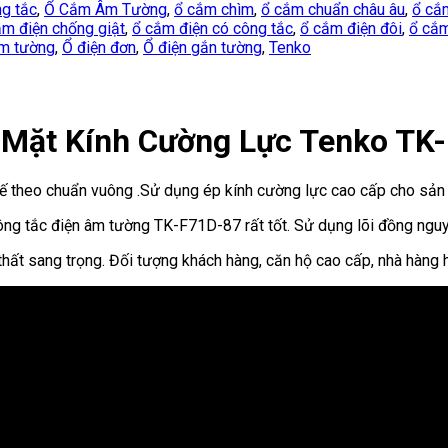
g tắc
,
Ổ Cắm Âm Tường
,
ổ cắm chìm
,
ổ cắm chuẩn châu âu
,
ổ cắ
ắm điện chống giật
,
ổ cắm điện có công tắc
,
ổ cắm điện đôi
,
ổ cắm
âm tường
,
Ổ điện đơn
,
Ổ điện gắn tường
,
Tenko
 Mặt Kính Cường Lực Tenko TK
ế theo chuẩn vuông .Sử dụng ép kính cường lực cao cấp cho sản
ng tắc điện âm tường TK-F71D-87 rất tốt. Sử dụng lõi đồng nguyê
 thất sang trọng. Đối tượng khách hàng, căn hộ cao cấp, nhà hàng