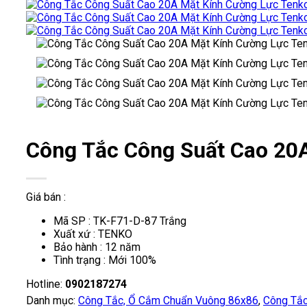
Công Tắc Công Suất Cao 20
Giá bán :
Mã SP : TK-F71-D-87 Trắng
Xuất xứ : TENKO
Bảo hành : 12 năm
Tình trạng : Mới 100%
Hotline:
0902187274
Danh mục:
Công Tắc, Ổ Cắm Chuẩn Vuông 86x86
,
Công Tắc