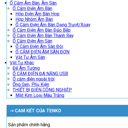
Ổ Cắm Âm Bàn, Âm Sàn
Ổ Cắm Điện Âm Bàn
Hộp Điện Âm Bàn Họp
Hộp Nhôm Âm Bàn
Ổ Cắm Điện Âm Bàn Dạng Trượt/Xoay
Ổ Cắm Điện Âm Bàn Đảo Bếp
Ổ Cắm Điện Âm Bàn Thanh Ray
Ổ Cắm Điện Âm Sàn
Ổ Cắm Điện Âm Sàn Đôi
Ổ CẮM ĐIỆN ÂM SÀN ĐƠN
Vật Tư Âm Sàn
Vật Tư Khác
Đế Âm Tường
Ổ CẮM ĐIỆN ĐA NĂNG USB
Ổ cắm điện ngoài trời
Ống Gen, Phụ Kiện
THIẾT BỊ ĐIỆN CÔNG NGHIỆP
Mặt Kim Loại Màu Trắng
-> CAM KẾT CỦA TENKO
Sản phẩm chính hãng.