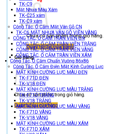
TK-C9
Mặt Nhựa Màu Xám
TK-C25 xám
TK-C9 xám
Công Tắc, Ổ Cắm Mặt Vân Gỗ CN
TK-C6 MẶT NHỰA VÂN GỖ VIỀN VÀNG
Chưa có sản phẩm trong giỏ hàng.
CÔNG TẮC, Ổ CẮM TRÀN VIỀN CN
CÔNG TẮC, Ổ CẮM TRÀN VIỀN TRẮNG
Quay trở lại cửa hàng
CÔNG TẮC, Ổ CẮM TRÀN VIỀN VÀNG
CÔNG TẮC, Ổ CẮM TRÀN VIỀN XÁM
Giỏ hàng
Công Tắc, Ổ Cắm Chuẩn Vuông 86x86
Công Tắc, Ổ Cắm Điện Mặt Kính Cường Lực
MẶT KÍNH CƯỜNG LỰC MÀU ĐEN
TK-F71D ĐEN
TK-V18 ĐEN
MẶT KÍNH CƯỜNG LỰC MÀU TRẮNG
Chưa có sản phẩm trong giỏ hàng.
TK-F71D TRẮNG
TK-V18 TRẮNG
Quay trở lại cửa hàng
MẶT KÍNH CƯỜNG LỰC MÀU VÀNG
TK-F71D VÀNG
TK-V18 VÀNG
MẶT KÍNH CƯỜNG LỰC MÀU XÁM
TK-F71D XÁM