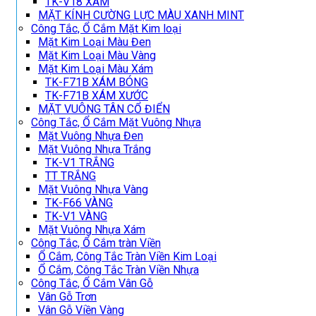
TK-V18 XÁM
MẶT KÍNH CƯỜNG LỰC MÀU XANH MINT
Công Tắc, Ổ Cắm Mặt Kim loại
Mặt Kim Loại Màu Đen
Mặt Kim Loại Màu Vàng
Mặt Kim Loại Màu Xám
TK-F71B XÁM BÓNG
TK-F71B XÁM XƯỚC
MẶT VUÔNG TÂN CỔ ĐIỂN
Công Tắc, Ổ Cắm Mặt Vuông Nhựa
Mặt Vuông Nhựa Đen
Mặt Vuông Nhựa Trắng
TK-V1 TRẮNG
TT TRẮNG
Mặt Vuông Nhựa Vàng
TK-F66 VÀNG
TK-V1 VÀNG
Mặt Vuông Nhựa Xám
Công Tắc, Ổ Cắm tràn Viền
Ổ Cắm, Công Tắc Tràn Viền Kim Loại
Ổ Cắm, Công Tắc Tràn Viền Nhựa
Công Tắc, Ổ Cắm Vân Gỗ
Vân Gỗ Trơn
Vân Gỗ Viền Vàng