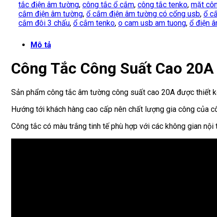
tắc điện âm tường
,
công tắc ổ cắm
,
công tắc tenko
,
mặt côn
cắm điện âm tường
,
ổ cắm điện âm tường có cổng usb
,
ổ c
cắm đôi 3 chấu
,
ổ cắm tenko
,
o cam usb am tuong
,
ổ điện 
Mô tả
Công Tắc Công Suất Cao 20A
Sản phẩm công tắc âm tường công suất cao 20A được thiết k
Hướng tới khách hàng cao cấp nên chất lượng gia công của cô
Công tắc có màu trắng tinh tế phù hợp với các không gian nội