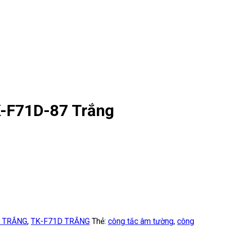
K-F71D-87 Trắng
 TRẮNG
,
TK-F71D TRẮNG
Thẻ:
công tắc âm tường
,
công