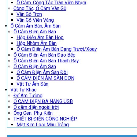
Ổ Cắm, Công Tắc Tràn Viền Nhựa
Công Tắc, Ổ Cắm Vân Gỗ
Vân Gỗ Trơn
Vân Gỗ Viền Vàng
Ổ Cắm Âm Bàn, Âm Sàn
Ổ Cắm Điện Âm Bàn
Hộp Điện Âm Bàn Họp
Hộp Nhôm Âm Bàn
Ổ Cắm Điện Âm Bàn Dạng Trượt/Xoay
Ổ Cắm Điện Âm Bàn Đảo Bếp
Ổ Cắm Điện Âm Bàn Thanh Ray
Ổ Cắm Điện Âm Sàn
Ổ Cắm Điện Âm Sàn Đôi
Ổ CẮM ĐIỆN ÂM SÀN ĐƠN
Vật Tư Âm Sàn
Vật Tư Khác
Đế Âm Tường
Ổ CẮM ĐIỆN ĐA NĂNG USB
Ổ cắm điện ngoài trời
Ống Gen, Phụ Kiện
THIẾT BỊ ĐIỆN CÔNG NGHIỆP
Mặt Kim Loại Màu Trắng