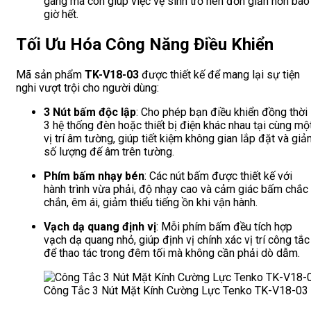
gàng mà còn giúp việc vệ sinh trở nên đơn giản hơn bao
giờ hết.
Tối Ưu Hóa Công Năng Điều Khiển
Mã sản phẩm
TK-V18-03
được thiết kế để mang lại sự tiện
nghi vượt trội cho người dùng:
3 Nút bấm độc lập
: Cho phép bạn điều khiển đồng thời
3 hệ thống đèn hoặc thiết bị điện khác nhau tại cùng mộ
vị trí âm tường, giúp tiết kiệm không gian lắp đặt và gi
số lượng đế âm trên tường.
Phím bấm nhạy bén
: Các nút bấm được thiết kế với
hành trình vừa phải, độ nhạy cao và cảm giác bấm chắc
chắn, êm ái, giảm thiểu tiếng ồn khi vận hành.
Vạch dạ quang định vị
: Mỗi phím bấm đều tích hợp
vạch dạ quang nhỏ, giúp định vị chính xác vị trí công tắc
để thao tác trong đêm tối mà không cần phải dò dẫm.
Công Tắc 3 Nút Mặt Kính Cường Lực Tenko TK-V18-03 – 