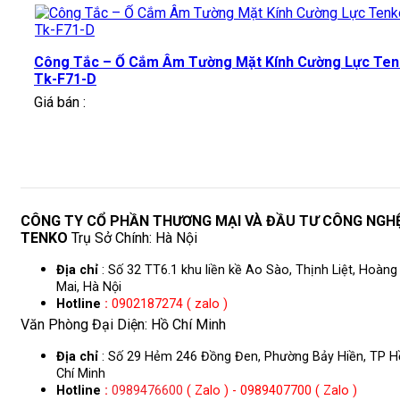
Công Tắc – Ổ Cắm Âm Tường Mặt Kính Cường Lực Te
Tk-F71-D
Giá bán :
CÔNG TY CỔ PHẦN THƯƠNG MẠI VÀ ĐẦU TƯ CÔNG NGH
TENKO
Trụ Sở Chính: Hà Nội
Địa chỉ
: Số 32 TT6.1 khu liền kề Ao Sào, Thịnh Liệt, Hoàng
Mai, Hà Nội
Hotline
:
0902187274 ( zalo )
Văn Phòng Đại Diện: Hồ Chí Minh
Địa chỉ
: Số 29 Hẻm 246 Đồng Đen, Phường Bảy Hiền, TP H
Chí Minh
Hotline
:
0989476600
( Zalo ) - 0989407700 ( Zalo )