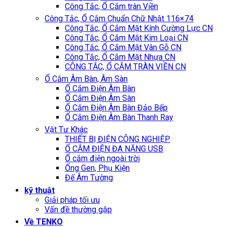
Công Tắc, Ổ Cắm tràn Viền
Công Tắc, Ổ Cắm Chuẩn Chữ Nhật 116×74
Công Tắc, Ổ Cắm Mặt Kính Cường Lực CN
Công Tắc, Ổ Cắm Mặt Kim Loại CN
Công Tắc, Ổ Cắm Mặt Vân Gỗ CN
Công Tắc, Ổ Cắm Mặt Nhựa CN
CÔNG TẮC, Ổ CẮM TRÀN VIỀN CN
Ổ Cắm Âm Bàn, Âm Sàn
Ổ Cắm Điện Âm Bàn
Ổ Cắm Điện Âm Sàn
Ổ Cắm Điện Âm Bàn Đảo Bếp
Ổ Cắm Điện Âm Bàn Thanh Ray
Vật Tư Khác
THIẾT BỊ ĐIỆN CÔNG NGHIỆP
Ổ CẮM ĐIỆN ĐA NĂNG USB
Ổ cắm điện ngoài trời
Ống Gen, Phụ Kiện
Đế Âm Tường
kỹ thuật
Giải pháp tối ưu
Vấn đề thường gặp
Về TENKO