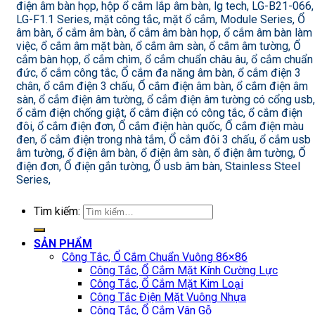
điện âm bàn họp, hộp ổ cắm lắp âm bàn, lg tech, LG-B21-066,
LG-F1.1 Series, mặt công tắc, mặt ổ cắm, Module Series, Ổ
âm bàn, ổ cắm âm bàn, ổ cắm âm bàn họp, ổ cắm âm bàn làm
việc, ổ cắm âm mặt bàn, ổ cắm âm sàn, ổ cắm âm tường, Ổ
cắm bàn họp, ổ cắm chìm, ổ cắm chuẩn châu âu, ổ cắm chuẩn
đức, ổ cắm công tắc, Ổ cắm đa năng âm bàn, ổ cắm điện 3
chân, ổ cắm điện 3 chấu, Ổ cắm điện âm bàn, ổ cắm điện âm
sàn, ổ cắm điện âm tường, ổ cắm điện âm tường có cổng usb,
ổ cắm điện chống giật, ổ cắm điện có công tắc, ổ cắm điện
đôi, ổ cắm điện đơn, Ổ cắm điện hàn quốc, Ổ cắm điện màu
đen, ổ cắm điện trong nhà tắm, Ổ cắm đôi 3 chấu, ổ cắm usb
âm tường, ổ điện âm bàn, ổ điện âm sàn, ổ điện âm tường, Ổ
điện đơn, Ổ điện gắn tường, Ổ usb âm bàn, Stainless Steel
Series,
Tìm kiếm:
SẢN PHẨM
Công Tắc, Ổ Cắm Chuẩn Vuông 86×86
Công Tắc, Ổ Cắm Mặt Kính Cường Lực
Công Tắc, Ổ Cắm Mặt Kim Loại
Công Tắc Điện Mặt Vuông Nhựa
Công Tắc, Ổ Cắm Vân Gỗ