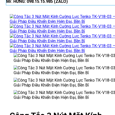
Mr. HƯNG: 098.15.15.985 (ZALO)