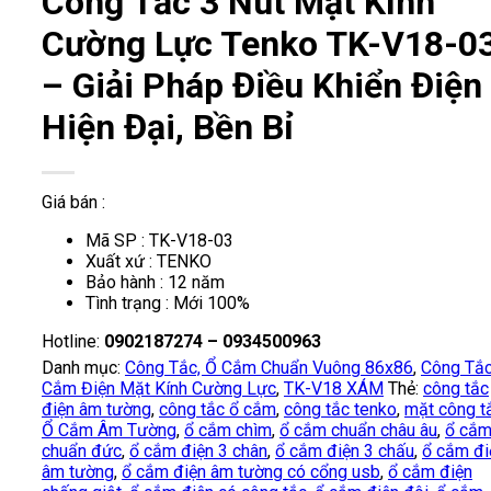
Công Tắc 3 Nút Mặt Kính
Cường Lực Tenko TK-V18-0
– Giải Pháp Điều Khiển Điện
Hiện Đại, Bền Bỉ
Giá bán :
Mã SP : TK-V18-03
Xuất xứ : TENKO
Bảo hành : 12 năm
Tình trạng : Mới 100%
Hotline:
0902187274 – 0934500963
Danh mục:
Công Tắc, Ổ Cắm Chuẩn Vuông 86x86
,
Công Tắc
Cắm Điện Mặt Kính Cường Lực
,
TK-V18 XÁM
Thẻ:
công tắc
điện âm tường
,
công tắc ổ cắm
,
công tắc tenko
,
mặt công t
Ổ Cắm Âm Tường
,
ổ cắm chìm
,
ổ cắm chuẩn châu âu
,
ổ cắ
chuẩn đức
,
ổ cắm điện 3 chân
,
ổ cắm điện 3 chấu
,
ổ cắm đi
âm tường
,
ổ cắm điện âm tường có cổng usb
,
ổ cắm điện