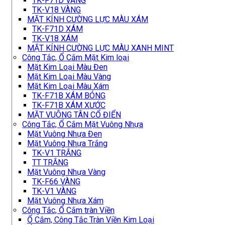
TK-F71D VÀNG
TK-V18 VÀNG
MẶT KÍNH CƯỜNG LỰC MÀU XÁM
TK-F71D XÁM
TK-V18 XÁM
MẶT KÍNH CƯỜNG LỰC MÀU XANH MINT
Công Tắc, Ổ Cắm Mặt Kim loại
Mặt Kim Loại Màu Đen
Mặt Kim Loại Màu Vàng
Mặt Kim Loại Màu Xám
TK-F71B XÁM BÓNG
TK-F71B XÁM XƯỚC
MẶT VUÔNG TÂN CỔ ĐIỂN
Công Tắc, Ổ Cắm Mặt Vuông Nhựa
Mặt Vuông Nhựa Đen
Mặt Vuông Nhựa Trắng
TK-V1 TRẮNG
TT TRẮNG
Mặt Vuông Nhựa Vàng
TK-F66 VÀNG
TK-V1 VÀNG
Mặt Vuông Nhựa Xám
Công Tắc, Ổ Cắm tràn Viền
Ổ Cắm, Công Tắc Tràn Viền Kim Loại