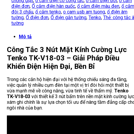
chống giật
,
ổ cắm điện có công tắc
,
ổ cắm điện đôi
,
ổ cắm
điện đơn
,
Ổ cắm điện hàn quốc
,
ổ cắm điện màu đen
,
ổ cắ
đôi 3 chấu
,
ổ cắm tenko
,
o cam usb am tuong
,
ổ điện âm
tường
,
Ổ điện đơn
,
Ổ điện gắn tường
,
Tenko
,
Thẻ: công tắc 
tường
Mô tả
Công Tắc 3 Nút Mặt Kính Cường Lực
Tenko TK-V18-03 – Giải Pháp Điều
Khiển Điện Hiện Đại, Bền Bỉ
Trong các căn hộ hiện đại với hệ thống chiếu sáng đa tầng,
việc quản lý nhiều cụm đèn tại một vị trí đòi hỏi một thiết bị
vừa mạnh mẽ về công năng, vừa tinh tế về thẩm mỹ.
Tenko
TK-V18-03
với thiết kế 3 nút bấm trên nền mặt kính cường lự
xám ghi chính là sự lựa chọn tối ưu để nâng tầm đẳng cấp ch
ngôi nhà của bạn.