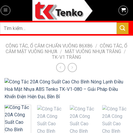
Skip
to
content
Tìm
kiếm:
CÔNG TẮC, Ổ CẮM CHUẨN VUÔNG 86X86
/
CÔNG TẮC, Ổ
CẮM MẶT VUÔNG NHỰA
/
MẶT VUÔNG NHỰA TRẮNG
/
TK-V1 TRẮNG