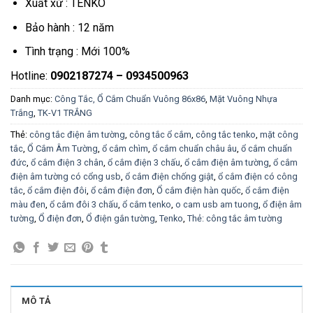
Xuất xứ : TENKO
Bảo hành : 12 năm
Tình trạng : Mới 100%
Hotline:
0902187274 – 0934500963
Danh mục:
Công Tắc, Ổ Cắm Chuẩn Vuông 86x86
,
Mặt Vuông Nhựa
Trắng
,
TK-V1 TRẮNG
Thẻ:
công tắc điện âm tường
,
công tắc ổ cắm
,
công tắc tenko
,
mặt công
tắc
,
Ổ Cắm Âm Tường
,
ổ cắm chìm
,
ổ cắm chuẩn châu âu
,
ổ cắm chuẩn
đức
,
ổ cắm điện 3 chân
,
ổ cắm điện 3 chấu
,
ổ cắm điện âm tường
,
ổ cắm
điện âm tường có cổng usb
,
ổ cắm điện chống giật
,
ổ cắm điện có công
tắc
,
ổ cắm điện đôi
,
ổ cắm điện đơn
,
Ổ cắm điện hàn quốc
,
ổ cắm điện
màu đen
,
ổ cắm đôi 3 chấu
,
ổ cắm tenko
,
o cam usb am tuong
,
ổ điện âm
tường
,
Ổ điện đơn
,
Ổ điện gắn tường
,
Tenko
,
Thẻ: công tắc âm tường
MÔ TẢ