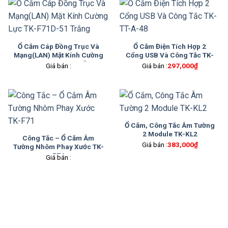
Ổ Cắm Cáp Đồng Trục Và
Ổ Cắm Điện Tích Hợp 2
Mạng(LAN) Mặt Kính Cường
Cổng USB Và Công Tắc TK-
Lực TK-F71D-51 Trắng
TT-A-48
Giá bán :
Giá bán :
297,000
₫
Ổ Cắm, Công Tắc Âm Tường
2 Module TK-KL2
Công Tắc – Ổ Cắm Âm
Giá bán :
383,000
₫
Tường Nhôm Phay Xước TK-
F71
Giá bán :