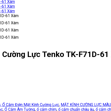
h Cường Lực Tenko TK-F71D-61
, Ổ Cắm Điện Mặt Kính Cường Lực
,
MẶT KÍNH CƯỜNG LỰC MÀ
ắc
,
Ổ Cắm Âm Tường
,
ổ cắm chìm
,
ổ cắm chuẩn châu âu
,
ổ cắm c