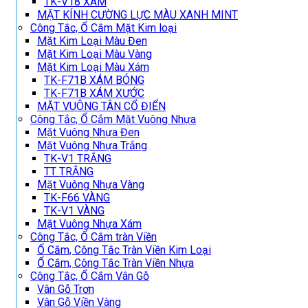
TK-V18 XÁM
MẶT KÍNH CƯỜNG LỰC MÀU XANH MINT
Công Tắc, Ổ Cắm Mặt Kim loại
Mặt Kim Loại Màu Đen
Mặt Kim Loại Màu Vàng
Mặt Kim Loại Màu Xám
TK-F71B XÁM BÓNG
TK-F71B XÁM XƯỚC
MẶT VUÔNG TÂN CỔ ĐIỂN
Công Tắc, Ổ Cắm Mặt Vuông Nhựa
Mặt Vuông Nhựa Đen
Mặt Vuông Nhựa Trắng
TK-V1 TRẮNG
TT TRẮNG
Mặt Vuông Nhựa Vàng
TK-F66 VÀNG
TK-V1 VÀNG
Mặt Vuông Nhựa Xám
Công Tắc, Ổ Cắm tràn Viền
Ổ Cắm, Công Tắc Tràn Viền Kim Loại
Ổ Cắm, Công Tắc Tràn Viền Nhựa
Công Tắc, Ổ Cắm Vân Gỗ
Vân Gỗ Trơn
Vân Gỗ Viền Vàng