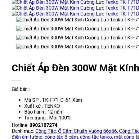
Chiết Áp Đèn 300W Mặt Kín
Giá bán :
Mã SP : TK-F71-D-61 Xám
Xuất xứ : TENKO
Bảo hành : 12 năm
Tình trạng : Mới 100%
Hotline:
0902187274
Danh mục:
Công Tắc, Ổ Cắm Chuẩn Vuông 86x86
,
Công Tắc
điện âm tường
,
công tắc ổ cắm
,
công tắc tenko
,
mặt công t