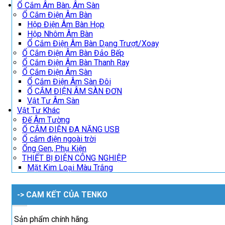
Ổ Cắm Âm Bàn, Âm Sàn
Ổ Cắm Điện Âm Bàn
Hộp Điện Âm Bàn Họp
Hộp Nhôm Âm Bàn
Ổ Cắm Điện Âm Bàn Dạng Trượt/Xoay
Ổ Cắm Điện Âm Bàn Đảo Bếp
Ổ Cắm Điện Âm Bàn Thanh Ray
Ổ Cắm Điện Âm Sàn
Ổ Cắm Điện Âm Sàn Đôi
Ổ CẮM ĐIỆN ÂM SÀN ĐƠN
Vật Tư Âm Sàn
Vật Tư Khác
Đế Âm Tường
Ổ CẮM ĐIỆN ĐA NĂNG USB
Ổ cắm điện ngoài trời
Ống Gen, Phụ Kiện
THIẾT BỊ ĐIỆN CÔNG NGHIỆP
Mặt Kim Loại Màu Trắng
-> CAM KẾT CỦA TENKO
Sản phẩm chính hãng.