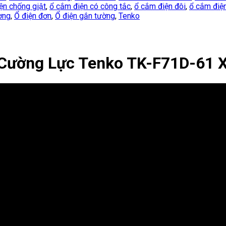
ện chống giật
,
ổ cắm điện có công tắc
,
ổ cắm điện đôi
,
ổ cắm điệ
ờng
,
Ổ điện đơn
,
Ổ điện gắn tường
,
Tenko
 Cường Lực Tenko TK-F71D-61