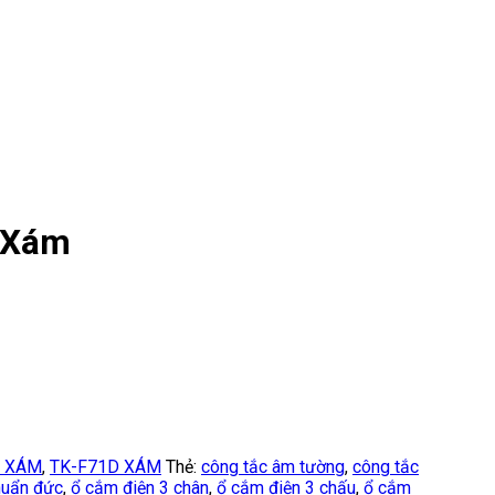
 Xám
U XÁM
,
TK-F71D XÁM
Thẻ:
công tắc âm tường
,
công tắc
huẩn đức
,
ổ cắm điện 3 chân
,
ổ cắm điện 3 chấu
,
ổ cắm