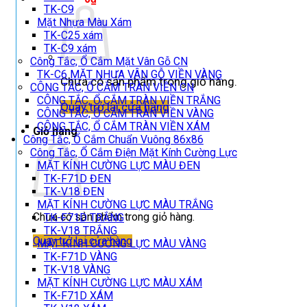
TK-C9
Mặt Nhựa Màu Xám
TK-C25 xám
TK-C9 xám
Công Tắc, Ổ Cắm Mặt Vân Gỗ CN
TK-C6 MẶT NHỰA VÂN GỖ VIỀN VÀNG
Chưa có sản phẩm trong giỏ hàng.
CÔNG TẮC, Ổ CẮM TRÀN VIỀN CN
CÔNG TẮC, Ổ CẮM TRÀN VIỀN TRẮNG
Quay trở lại cửa hàng
CÔNG TẮC, Ổ CẮM TRÀN VIỀN VÀNG
CÔNG TẮC, Ổ CẮM TRÀN VIỀN XÁM
Giỏ hàng
Công Tắc, Ổ Cắm Chuẩn Vuông 86x86
Công Tắc, Ổ Cắm Điện Mặt Kính Cường Lực
MẶT KÍNH CƯỜNG LỰC MÀU ĐEN
TK-F71D ĐEN
TK-V18 ĐEN
MẶT KÍNH CƯỜNG LỰC MÀU TRẮNG
Chưa có sản phẩm trong giỏ hàng.
TK-F71D TRẮNG
TK-V18 TRẮNG
Quay trở lại cửa hàng
MẶT KÍNH CƯỜNG LỰC MÀU VÀNG
TK-F71D VÀNG
TK-V18 VÀNG
MẶT KÍNH CƯỜNG LỰC MÀU XÁM
TK-F71D XÁM