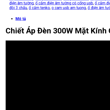
điện âm tường
,
ổ cắm điện âm tường có cổng usb
,
ổ cắm đi
đôi 3 chấu
,
ổ cắm tenko
,
o cam usb am tuong
,
ổ điện âm tư
Mô tả
Chiết Áp Đèn 300W Mặt Kính