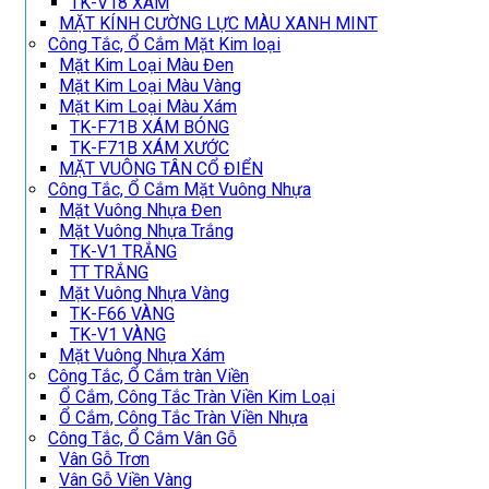
TK-V18 XÁM
MẶT KÍNH CƯỜNG LỰC MÀU XANH MINT
Công Tắc, Ổ Cắm Mặt Kim loại
Mặt Kim Loại Màu Đen
Mặt Kim Loại Màu Vàng
Mặt Kim Loại Màu Xám
TK-F71B XÁM BÓNG
TK-F71B XÁM XƯỚC
MẶT VUÔNG TÂN CỔ ĐIỂN
Công Tắc, Ổ Cắm Mặt Vuông Nhựa
Mặt Vuông Nhựa Đen
Mặt Vuông Nhựa Trắng
TK-V1 TRẮNG
TT TRẮNG
Mặt Vuông Nhựa Vàng
TK-F66 VÀNG
TK-V1 VÀNG
Mặt Vuông Nhựa Xám
Công Tắc, Ổ Cắm tràn Viền
Ổ Cắm, Công Tắc Tràn Viền Kim Loại
Ổ Cắm, Công Tắc Tràn Viền Nhựa
Công Tắc, Ổ Cắm Vân Gỗ
Vân Gỗ Trơn
Vân Gỗ Viền Vàng