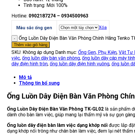
Tình trạng: Mới 100%
Hotline:
0902187274 – 0934500963
Xóa
Màu sắc ống gen
Ống Luồn Dây Điện Bàn Văn Phòng Chính Hãng Tenko T
Thêm vào giỏ hàng
SKU:
Không áp dụng
Danh mục:
Ống Gen, Phụ Kiện
,
Vật Tư
việc
,
ống luồn dây bàn văn phòng
,
ống luồn dây cáp máy tín
dây điện hình tròn
,
ống luồn dây điện hình vuông
,
ống luồn dâ
Mô tả
Thông tin bổ sung
Ống Luồn Dây Điện Bàn Văn Phòng Chí
Ống Luồn Dây Điện Bàn Văn Phòng TK-GL02
là sản phẩm dù
dành cho bàn làm việc, giúp mang lại thẩm mỹ và sự gọn gàn
Ống luồn dây điện bàn làm việc dạng khớp nối
được lắp đặt
dạng khớp nối trông như chân bàn làm việc, đem lại nét thẩm