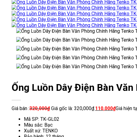
Ống Luồn Dây Điện Bàn Văn
Giá bán :
320,000
₫
Giá gốc là: 320,000₫.
110,000
₫
Giá hiện t
Mã SP: TK-GL02
Màu sắc: Bạc
Xuất xứ: TENKO
Bảo hành: 12 tháng