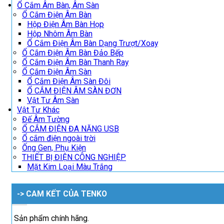
Ổ Cắm Âm Bàn, Âm Sàn
Ổ Cắm Điện Âm Bàn
Hộp Điện Âm Bàn Họp
Hộp Nhôm Âm Bàn
Ổ Cắm Điện Âm Bàn Dạng Trượt/Xoay
Ổ Cắm Điện Âm Bàn Đảo Bếp
Ổ Cắm Điện Âm Bàn Thanh Ray
Ổ Cắm Điện Âm Sàn
Ổ Cắm Điện Âm Sàn Đôi
Ổ CẮM ĐIỆN ÂM SÀN ĐƠN
Vật Tư Âm Sàn
Vật Tư Khác
Đế Âm Tường
Ổ CẮM ĐIỆN ĐA NĂNG USB
Ổ cắm điện ngoài trời
Ống Gen, Phụ Kiện
THIẾT BỊ ĐIỆN CÔNG NGHIỆP
Mặt Kim Loại Màu Trắng
-> CAM KẾT CỦA TENKO
Sản phẩm chính hãng.