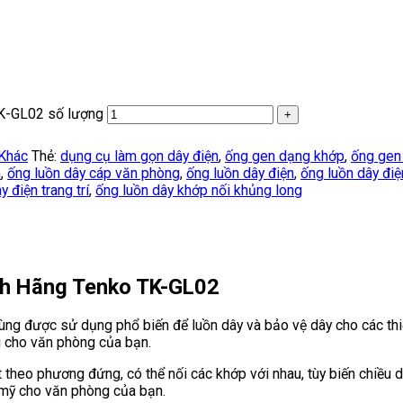
K-GL02 số lượng
 Khác
Thẻ:
dụng cụ làm gọn dây điện
,
ống gen dạng khớp
,
ống gen
h
,
ống luồn dây cáp văn phòng
,
ống luồn dây điện
,
ống luồn dây điệ
y điện trang trí
,
ống luồn dây khớp nối khủng long
nh Hãng Tenko TK-GL02
ng được sử dụng phổ biến để luồn dây và bảo vệ dây cho các thiế
g cho văn phòng của bạn.
 theo phương đứng, có thể nối các khớp với nhau, tùy biến chiều 
 mỹ cho văn phòng của bạn.