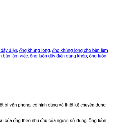
 dây điện
,
ống khủng long
,
ống khủng long cho bàn làm
n bàn làm việc
,
ống luồn dây điện dạng khớp
,
ống luồn
t bị văn phòng, có hình dáng và thiết kế chuyên dụng
dài của ống theo nhu cầu của người sử dụng. Ống luồn