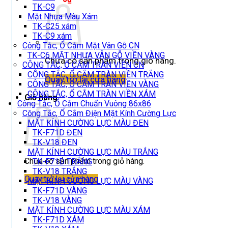
TK-C9
Mặt Nhựa Màu Xám
TK-C25 xám
TK-C9 xám
Công Tắc, Ổ Cắm Mặt Vân Gỗ CN
TK-C6 MẶT NHỰA VÂN GỖ VIỀN VÀNG
Chưa có sản phẩm trong giỏ hàng.
CÔNG TẮC, Ổ CẮM TRÀN VIỀN CN
CÔNG TẮC, Ổ CẮM TRÀN VIỀN TRẮNG
Quay trở lại cửa hàng
CÔNG TẮC, Ổ CẮM TRÀN VIỀN VÀNG
CÔNG TẮC, Ổ CẮM TRÀN VIỀN XÁM
Giỏ hàng
Công Tắc, Ổ Cắm Chuẩn Vuông 86x86
Công Tắc, Ổ Cắm Điện Mặt Kính Cường Lực
MẶT KÍNH CƯỜNG LỰC MÀU ĐEN
TK-F71D ĐEN
TK-V18 ĐEN
MẶT KÍNH CƯỜNG LỰC MÀU TRẮNG
Chưa có sản phẩm trong giỏ hàng.
TK-F71D TRẮNG
TK-V18 TRẮNG
Quay trở lại cửa hàng
MẶT KÍNH CƯỜNG LỰC MÀU VÀNG
TK-F71D VÀNG
TK-V18 VÀNG
MẶT KÍNH CƯỜNG LỰC MÀU XÁM
TK-F71D XÁM