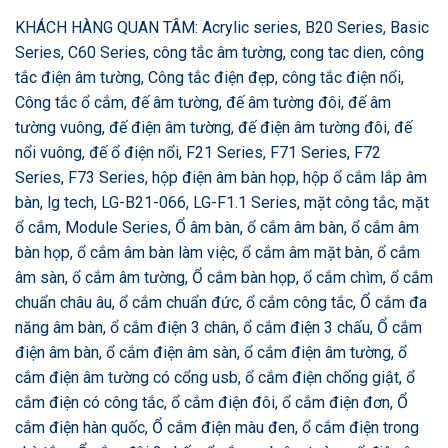
KHÁCH HÀNG QUAN TÂM: Acrylic series, B20 Series, Basic
Series, C60 Series, công tắc âm tường, cong tac dien, công
tắc điện âm tường, Công tắc điện đẹp, công tắc điện nổi,
Công tắc ổ cắm, đế âm tường, đế âm tường đôi, đế âm
tường vuông, đế điện âm tường, đế điện âm tường đôi, đế
nổi vuông, đế ổ điện nổi, F21 Series, F71 Series, F72
Series, F73 Series, hộp điện âm bàn họp, hộp ổ cắm lắp âm
bàn, lg tech, LG-B21-066, LG-F1.1 Series, mặt công tắc, mặt
ổ cắm, Module Series, Ổ âm bàn, ổ cắm âm bàn, ổ cắm âm
bàn họp, ổ cắm âm bàn làm việc, ổ cắm âm mặt bàn, ổ cắm
âm sàn, ổ cắm âm tường, Ổ cắm bàn họp, ổ cắm chìm, ổ cắm
chuẩn châu âu, ổ cắm chuẩn đức, ổ cắm công tắc, Ổ cắm đa
năng âm bàn, ổ cắm điện 3 chân, ổ cắm điện 3 chấu, Ổ cắm
điện âm bàn, ổ cắm điện âm sàn, ổ cắm điện âm tường, ổ
cắm điện âm tường có cổng usb, ổ cắm điện chống giật, ổ
cắm điện có công tắc, ổ cắm điện đôi, ổ cắm điện đơn, Ổ
cắm điện hàn quốc, Ổ cắm điện màu đen, ổ cắm điện trong