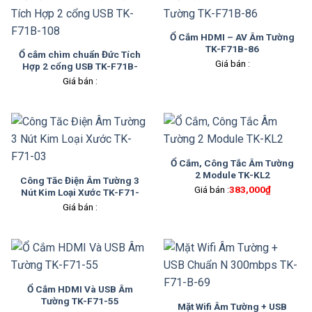
Ổ Cắm HDMI – AV Âm Tường
TK-F71B-86
Ổ cắm chìm chuẩn Đức Tích
Giá bán :
Hợp 2 cổng USB TK-F71B-
108
Giá bán :
Ổ Cắm, Công Tắc Âm Tường
2 Module TK-KL2
Công Tăc Điện Âm Tường 3
Giá bán :
383,000
₫
Nút Kim Loại Xước TK-F71-
03
Giá bán :
Ổ Cắm HDMI Và USB Âm
Tường TK-F71-55
Mặt Wifi Âm Tường + USB