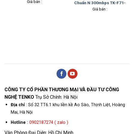
Giá bán :
Chuẩn N 300mbps TK-F71-
B-69
Giá bán :
CÔNG TY CỔ PHẦN THƯƠNG MẠI VÀ ĐẦU TƯ CÔNG
NGHỆ TENKO
Trụ Sở Chính: Hà Nội
Địa chỉ
: Số 32 TT6.1 khu liền kề Ao Sào, Thịnh Liệt, Hoàng
Mai, Hà Nội
Hotline
:
0902187274 ( zalo )
Văn Phòng Đại Diện: Hồ Chí Minh