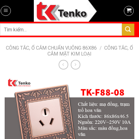
Skip
to
content
Tìm
kiếm:
CÔNG TẮC, Ổ CẮM CHUẨN VUÔNG 86X86
/
CÔNG TẮC, Ổ
CẮM MẶT KIM LOẠI