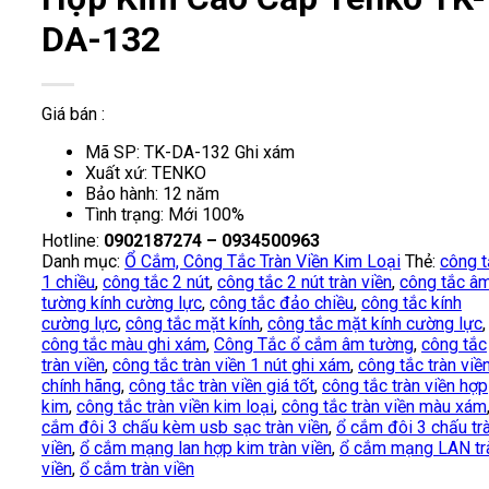
DA-132
Giá bán :
Mã SP: TK-DA-132 Ghi xám
Xuất xứ: TENKO
Bảo hành: 12 năm
Tình trạng: Mới 100%
Hotline:
0902187274 – 0934500963
Danh mục:
Ổ Cắm, Công Tắc Tràn Viền Kim Loại
Thẻ:
công t
1 chiều
,
công tắc 2 nút
,
công tắc 2 nút tràn viền
,
công tắc â
tường kính cường lực
,
công tắc đảo chiều
,
công tắc kính
cường lực
,
công tắc mặt kính
,
công tắc mặt kính cường lực
,
công tắc màu ghi xám
,
Công Tắc ổ cắm âm tường
,
công tắc
tràn viền
,
công tắc tràn viền 1 nút ghi xám
,
công tắc tràn viề
chính hãng
,
công tắc tràn viền giá tốt
,
công tắc tràn viền hợp
kim
,
công tắc tràn viền kim loại
,
công tắc tràn viền màu xám
cắm đôi 3 chấu kèm usb sạc tràn viền
,
ổ cắm đôi 3 chấu tr
viền
,
ổ cắm mạng lan hợp kim tràn viền
,
ổ cắm mạng LAN tr
viền
,
ổ cắm tràn viền