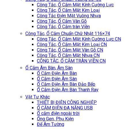
Công Tắc, Ổ Cắm Mặt Kính Cường Lực
Công Tắc, Ổ Cắm Mặt Kim Loại
Công Tắc Điện Mặt Vuông Nhựa
Công Tắc, Ổ Cắm Vân Gỗ
Công Tắc, Ổ Cắm tràn Viền
Công Tắc, Ổ Cắm Chuẩn Chữ Nhật 116×74
Công Tắc, Ổ Cắm Mặt Kính Cường Lực CN
Công Tắc, Ổ Cắm Mặt Kim Loại CN
Công Tắc, Ổ Cắm Mặt Vân Gỗ CN
Công Tắc, Ổ Cắm Mặt Nhựa CN
CÔNG TẮC, Ổ CẮM TRÀN VIỀN CN
Ổ Cắm Âm Bàn, Âm Sàn
Ổ Cắm Điện Âm Bàn
Ổ Cắm Điện Âm Sàn
Ổ Cắm Điện Âm Bàn Đảo Bếp
Ổ Cắm Điện Âm Bàn Thanh Ray
Vật Tư Khác
THIẾT BỊ ĐIỆN CÔNG NGHIỆP
Ổ CẮM ĐIỆN ĐA NĂNG USB
Ổ cắm điện ngoài trời
Ống Gen, Phụ Kiện
Đế Âm Tường