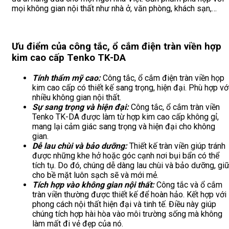
mọi không gian nội thất như nhà ở, văn phòng, khách sạn,…
Ưu điểm của công tắc, ổ cắm điện tràn viền hợp
kim cao cấp Tenko TK-DA
Tính thẩm mỹ cao:
Công tắc, ổ cắm điện tràn viền họp
kim cao cấp có thiết kế sang trọng, hiện đại. Phù hợp vớ
nhiều không gian nội thất.
Sự sang trọng và hiện đại:
Công tắc, ổ cắm tràn viền
Tenko TK-DA được làm từ hợp kim cao cấp không gỉ,
mang lại cảm giác sang trọng và hiện đại cho không
gian.
Dễ lau chùi và bảo dưỡng:
Thiết kế tràn viền giúp tránh
được những khe hở hoặc góc cạnh nơi bụi bẩn có thể
tích tụ. Do đó, chúng dễ dàng lau chùi và bảo dưỡng, gi
cho bề mặt luôn sạch sẽ và mới mẻ.
Tích hợp vào không gian nội thất:
Công tắc và ổ cắm
tràn viền thường được thiết kế để hoàn hảo. Kết hợp với
phong cách nội thất hiện đại và tinh tế. Điều này giúp
chúng tích hợp hài hòa vào môi trường sống mà không
làm mất đi vẻ đẹp của nó.