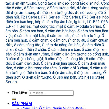
tắc điện âm tường, Công tắc điện đẹp, công tắc điện nổi, Côn
tắc ổ cắm, đế âm tường, đế âm tường đôi, đế âm tường vuông
đế điện âm tường, đế điện âm tường đôi, đế nổi vuông, đế ổ
điện nổi, F21 Series, F71 Series, F72 Series, F73 Series, hộp
điện âm bàn họp, hộp ổ cắm lắp âm bàn, lg tech, LG-B21-066,
LG-F1.1 Series, mặt công tắc, mặt ổ cắm, Module Series, Ổ
âm bàn, ổ cắm âm bàn, ổ cắm âm bàn họp, ổ cắm âm bàn làm
việc, ổ cắm âm mặt bàn, ổ cắm âm sàn, ổ cắm âm tường, Ổ
cắm bàn họp, ổ cắm chìm, ổ cắm chuẩn châu âu, ổ cắm chuẩn
đức, ổ cắm công tắc, Ổ cắm đa năng âm bàn, ổ cắm điện 3
chân, ổ cắm điện 3 chấu, Ổ cắm điện âm bàn, ổ cắm điện âm
sàn, ổ cắm điện âm tường, ổ cắm điện âm tường có cổng usb,
ổ cắm điện chống giật, ổ cắm điện có công tắc, ổ cắm điện
đôi, ổ cắm điện đơn, Ổ cắm điện hàn quốc, Ổ cắm điện màu
đen, ổ cắm điện trong nhà tắm, Ổ cắm đôi 3 chấu, ổ cắm usb
âm tường, ổ điện âm bàn, ổ điện âm sàn, ổ điện âm tường, Ổ
điện đơn, Ổ điện gắn tường, Ổ usb âm bàn, Stainless Steel
Series,
Tìm kiếm:
SẢN PHẨM
Công Tắc, Ổ Cắm Chuẩn Vuông 86×86