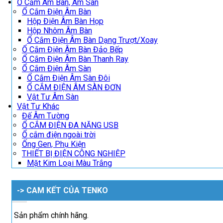
Ổ Cắm Âm Bàn, Âm Sàn
Ổ Cắm Điện Âm Bàn
Hộp Điện Âm Bàn Họp
Hộp Nhôm Âm Bàn
Ổ Cắm Điện Âm Bàn Dạng Trượt/Xoay
Ổ Cắm Điện Âm Bàn Đảo Bếp
Ổ Cắm Điện Âm Bàn Thanh Ray
Ổ Cắm Điện Âm Sàn
Ổ Cắm Điện Âm Sàn Đôi
Ổ CẮM ĐIỆN ÂM SÀN ĐƠN
Vật Tư Âm Sàn
Vật Tư Khác
Đế Âm Tường
Ổ CẮM ĐIỆN ĐA NĂNG USB
Ổ cắm điện ngoài trời
Ống Gen, Phụ Kiện
THIẾT BỊ ĐIỆN CÔNG NGHIỆP
Mặt Kim Loại Màu Trắng
-> CAM KẾT CỦA TENKO
Sản phẩm chính hãng.