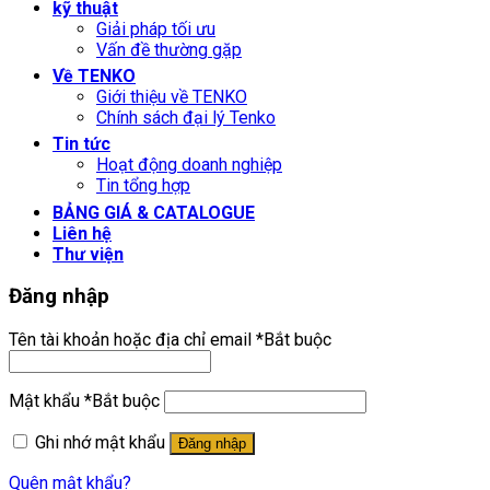
kỹ thuật
Giải pháp tối ưu
Vấn đề thường gặp
Về TENKO
Giới thiệu về TENKO
Chính sách đại lý Tenko
Tin tức
Hoạt động doanh nghiệp
Tin tổng hợp
BẢNG GIÁ & CATALOGUE
Liên hệ
Thư viện
Đăng nhập
Tên tài khoản hoặc địa chỉ email
*
Bắt buộc
Mật khẩu
*
Bắt buộc
Ghi nhớ mật khẩu
Đăng nhập
Quên mật khẩu?