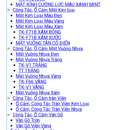
MẶT KÍNH CƯỜNG LỰC MÀU XANH MINT
Công Tắc, Ổ Cắm Mặt Kim loại
Mặt Kim Loại Màu Đen
Mặt Kim Loại Màu Vàng
Mặt Kim Loại Màu Xám
TK-F71B XÁM BÓNG
TK-F71B XÁM XƯỚC
MẶT VUÔNG TÂN CỔ ĐIỂN
Công Tắc, Ổ Cắm Mặt Vuông Nhựa
Mặt Vuông Nhựa Đen
Mặt Vuông Nhựa Trắng
TK-V1 TRẮNG
TT TRẮNG
Mặt Vuông Nhựa Vàng
TK-F66 VÀNG
TK-V1 VÀNG
Mặt Vuông Nhựa Xám
Công Tắc, Ổ Cắm tràn Viền
Ổ Cắm, Công Tắc Tràn Viền Kim Loại
Ổ Cắm, Công Tắc Tràn Viền Nhựa
Công Tắc, Ổ Cắm Vân Gỗ
Vân Gỗ Trơn
Vân Gỗ Viền Vàng