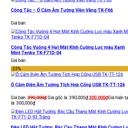
Công Tắc – Ổ Cắm Âm Tường Viền Vàng TK-F66
Giá bán :
Công Tắc Vuông 4 Hạt Mặt Kính Cường Lực màu Xanh
Mint Tenko TK-F71D-04
Giá bán :
-23%
Ổ Cắm Điện Âm Tường Tích Hợp Cổng USB TK-TT-126
Giá bán :
390,000
₫
Giá gốc là: 390,000₫.
300,000
₫
Giá hiện tạ
là: 300,000₫.
Đèn LED Hắt Tường, Bậc Cầu Thang Mặt Kính Cường L