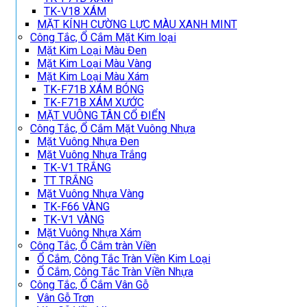
TK-V18 XÁM
MẶT KÍNH CƯỜNG LỰC MÀU XANH MINT
Công Tắc, Ổ Cắm Mặt Kim loại
Mặt Kim Loại Màu Đen
Mặt Kim Loại Màu Vàng
Mặt Kim Loại Màu Xám
TK-F71B XÁM BÓNG
TK-F71B XÁM XƯỚC
MẶT VUÔNG TÂN CỔ ĐIỂN
Công Tắc, Ổ Cắm Mặt Vuông Nhựa
Mặt Vuông Nhựa Đen
Mặt Vuông Nhựa Trắng
TK-V1 TRẮNG
TT TRẮNG
Mặt Vuông Nhựa Vàng
TK-F66 VÀNG
TK-V1 VÀNG
Mặt Vuông Nhựa Xám
Công Tắc, Ổ Cắm tràn Viền
Ổ Cắm, Công Tắc Tràn Viền Kim Loại
Ổ Cắm, Công Tắc Tràn Viền Nhựa
Công Tắc, Ổ Cắm Vân Gỗ
Vân Gỗ Trơn