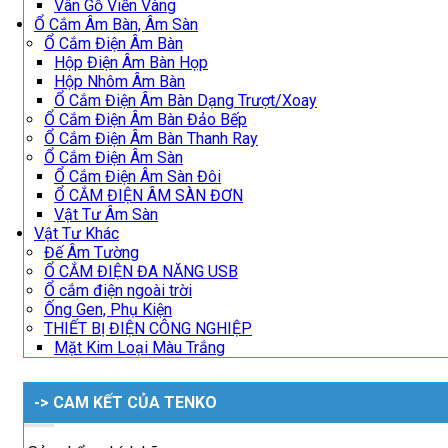
Vân Gỗ Viền Vàng
Ổ Cắm Âm Bàn, Âm Sàn
Ổ Cắm Điện Âm Bàn
Hộp Điện Âm Bàn Họp
Hộp Nhôm Âm Bàn
Ổ Cắm Điện Âm Bàn Dạng Trượt/Xoay
Ổ Cắm Điện Âm Bàn Đảo Bếp
Ổ Cắm Điện Âm Bàn Thanh Ray
Ổ Cắm Điện Âm Sàn
Ổ Cắm Điện Âm Sàn Đôi
Ổ CẮM ĐIỆN ÂM SÀN ĐƠN
Vật Tư Âm Sàn
Vật Tư Khác
Đế Âm Tường
Ổ CẮM ĐIỆN ĐA NĂNG USB
Ổ cắm điện ngoài trời
Ống Gen, Phụ Kiện
THIẾT BỊ ĐIỆN CÔNG NGHIỆP
Mặt Kim Loại Màu Trắng
-> CAM KẾT CỦA TENKO