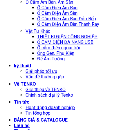
Ổ Cắm Âm Bàn, Âm Sàn
Ổ Cắm Điện Âm Bàn
Ổ Cắm Điện Âm Sàn
Ổ Cắm Điện Âm Bàn Đảo Bếp
Ổ Cắm Điện Âm Bàn Thanh Ray
Vật Tư Khác
THIẾT BỊ ĐIỆN CÔNG NGHIỆP
Ổ CẮM ĐIỆN ĐA NĂNG USB
Ổ cắm điện ngoài trời
Ống Gen, Phụ Kiện
Đế Âm Tường
kỹ thuật
Giải pháp tối ưu
Vấn đề thường gặp
Về TENKO
Giới thiệu về TENKO
Chính sách đại lý Tenko
Tin tức
Hoạt động doanh nghiệp
Tin tổng hợp
BẢNG GIÁ & CATALOGUE
Liên hệ