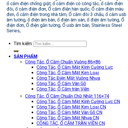
ổ cắm điện chống giật, ổ cắm điện có công tắc, ổ cắm điện
đôi, ổ cắm điện đơn, Ổ cắm điện hàn quốc, Ổ cắm điện màu
đen, ổ cắm điện trong nhà tắm, Ổ cắm đôi 3 chấu, ổ cắm usb
âm tường, ổ điện âm bàn, ổ điện âm sàn, ổ điện âm tường, Ổ
điện đơn, Ổ điện gắn tường, Ổ usb âm bàn, Stainless Steel
Series,
Tìm kiếm:
SẢN PHẨM
Công Tắc, Ổ Cắm Chuẩn Vuông 86×86
Công Tắc, Ổ Cắm Mặt Kính Cường Lực
Công Tắc, Ổ Cắm Mặt Kim Loại
Công Tắc Điện Mặt Vuông Nhựa
Công Tắc, Ổ Cắm Vân Gỗ
Công Tắc, Ổ Cắm tràn Viền
Công Tắc, Ổ Cắm Chuẩn Chữ Nhật 116×74
Công Tắc, Ổ Cắm Mặt Kính Cường Lực CN
Công Tắc, Ổ Cắm Mặt Kim Loại CN
Công Tắc, Ổ Cắm Mặt Vân Gỗ CN
Công Tắc, Ổ Cắm Mặt Nhựa CN
CÔNG TẮC, Ổ CẮM TRÀN VIỀN CN