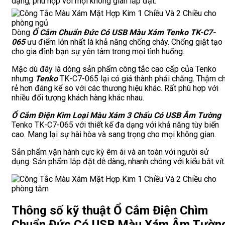
dạng, phù hợp với mọi không gian lắp đặt.
Dòng
Ổ Cắm Chuẩn Đức Có USB Màu Xám Tenko TK-C7-
065
ưu điểm lớn nhất là khả năng chống cháy. Chống giật tạo
cho gia đình bạn sự yên tâm trong mọi tình huống.
Mặc dù đây là dòng sản phẩm công tắc cao cấp của Tenko
nhưng
Tenko
TK-C7-065 lại có giá thành phải chăng. Thậm ch
rẻ hơn đáng kể so với các thương hiệu khác. Rất phù hợp với
nhiều đối tượng khách hàng khác nhau.
Ổ Cắm Điện Kim Loại Màu Xám 3 Chấu Có USB Âm Tường
Tenko TK-C7-065 với thiết kế đa dạng với khả năng tùy biến
cao. Mang lại sự hài hòa và sang trọng cho mọi không gian.
Sản phẩm vận hành cực kỳ êm ái và an toàn với người sử
dụng. Sản phẩm lắp đặt dễ dàng, nhanh chóng với kiểu bắt vít
Thông số kỹ thuật Ổ Cắm Điện Chìm
Chuẩn Đức Có USB Màu Xám Âm Tườn