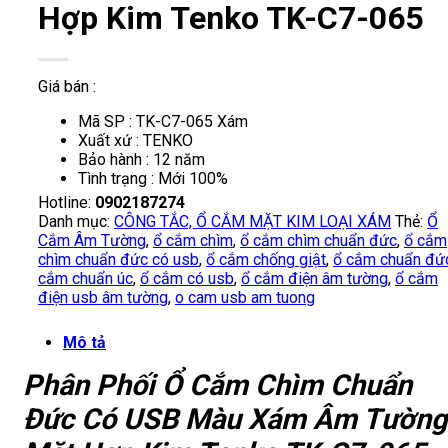
Hợp Kim Tenko TK-C7-065
Giá bán :
Mã SP : TK-C7-065 Xám
Xuất xứ : TENKO
Bảo hành : 12 năm
Tình trạng : Mới 100%
Hotline:
0902187274
Danh mục:
CÔNG TẮC, Ổ CẮM MẶT KIM LOẠI XÁM
Thẻ:
Ổ
Cắm Âm Tường
,
ổ cắm chìm
,
ổ cắm chìm chuẩn đức
,
ổ cắm
chìm chuẩn đức có usb
,
ổ cắm chống giật
,
ổ cắm chuẩn đứ
cắm chuẩn úc
,
ổ cắm có usb
,
ổ cắm điện âm tường
,
ổ cắm
điện usb âm tường
,
o cam usb am tuong
Mô tả
Phân Phối Ổ Cắm Chìm Chuẩn
Đức Có USB Màu Xám Âm Tường