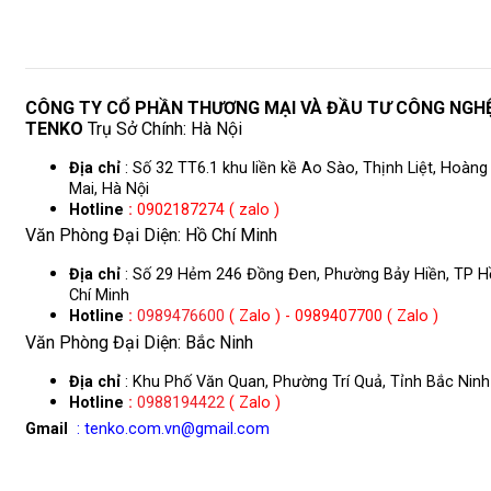
CÔNG TY CỔ PHẦN THƯƠNG MẠI VÀ ĐẦU TƯ CÔNG NGH
TENKO
Trụ Sở Chính: Hà Nội
Địa chỉ
: Số 32 TT6.1 khu liền kề Ao Sào, Thịnh Liệt, Hoàng
Mai, Hà Nội
Hotline
:
0902187274 ( zalo )
Văn Phòng Đại Diện: Hồ Chí Minh
Địa chỉ
: Số 29 Hẻm 246 Đồng Đen, Phường Bảy Hiền, TP H
Chí Minh
Hotline
:
0989476600
( Zalo ) - 0989407700 ( Zalo )
Văn Phòng Đại Diện: Bắc Ninh
Địa chỉ
: Khu Phố Văn Quan, Phường Trí Quả, Tỉnh Bắc Ninh
Hotline
:
0988194422
( Zalo )
Gmail
: tenko.com.vn@gmail.com