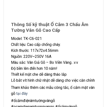
Thông Số kỹ thuật Ổ Cắm 3 Chấu Âm
Tường Vân Gỗ Cao Cấp
Model: TK-C6-021
Chất liệu: Cao cấp chống cháy.
Kích thước: 117x72x4.56mm
Nguồn: 220V~250V 16A
Màu sắc: Vân Giả Gỗ – Bo Viền Vàng…v.v
Độ bền lên đến hơn 10 năm!
Thiết kế mặt che dễ dàng tháo lắp
Lỗ bắt vít hình chữ nhật dễ dàng cho việc căn chỉnh
Tham khảo thêm các mẫu công tắc, ổ cắm mặt vân
gỗ
tại đây
#ổcắmđiệnâmtườngvângỗ
#ocamdienamtuongvango #ổcắmvângỗ