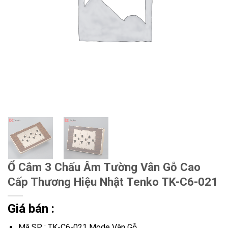
Ổ Cắm 3 Chấu Âm Tường Vân Gỗ Cao
Cấp Thương Hiệu Nhật Tenko TK-C6-021
Giá bán :
Mã SP : TK-C6-021 Mode Vân Gỗ