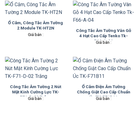
Ổ Cắm, Công Tắc Âm Tường
2 Module TK-HT2N
Công Tắc Âm Tường Vân Gỗ
Giá bán :
4 Hạt Cao Cấp Tenko Tk-
F66-A-04
Giá bán :
Công Tắc Âm Tường 2 Nút
Ổ Cắm Điện Âm Tường
Mặt Kính Cường Lực TK-
Chống Giật Cao Cấp Chuẩn
F71-D-02 Trắng
Úc TK-F71B11
Giá bán :
Giá bán :