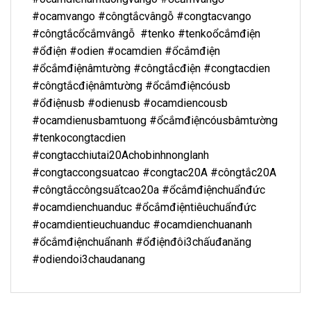
#ocamvango #côngtắcvângỗ #congtacvango
#côngtắcổcắmvângỗ #tenko #tenkoổcắmđiện
#ổđiện #odien #ocamdien #ổcắmđiện
#ổcắmđiệnâmtường #côngtắcđiện #congtacdien
#côngtắcđiệnâmtường #ổcắmđiệncóusb
#ổđiệnusb #odienusb #ocamdiencousb
#ocamdienusbamtuong #ổcắmđiệncóusbâmtường
#tenkocongtacdien
#congtacchiutai20Achobinhnonglanh
#congtaccongsuatcao #congtac20A #côngtắc20A
#côngtắccôngsuấtcao20a #ổcắmđiệnchuẩnđức
#ocamdienchuanduc #ổcắmđiệntiêuchuẩnđức
#ocamdientieuchuanduc #ocamdienchuananh
#ổcắmđiệnchuẩnanh #ổđiệnđôi3chấuđanăng
#odiendoi3chaudanang