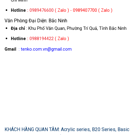
Chí Minh
Hotline
:
0989476600
( Zalo ) - 0989407700 ( Zalo )
Văn Phòng Đại Diện: Bắc Ninh
Địa chỉ
: Khu Phố Văn Quan, Phường Trí Quả, Tỉnh Bắc Ninh
Hotline
:
0988194422
( Zalo )
Gmail
: tenko.com.vn@gmail.com
KHÁCH HÀNG QUAN TÂM: Acrylic series, B20 Series, Basic