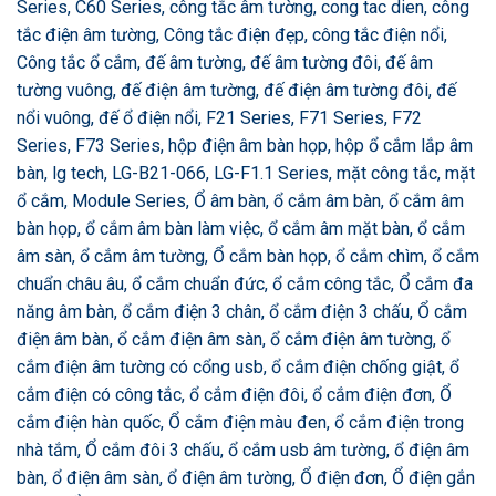
Series, C60 Series, công tắc âm tường, cong tac dien, công
tắc điện âm tường, Công tắc điện đẹp, công tắc điện nổi,
Công tắc ổ cắm, đế âm tường, đế âm tường đôi, đế âm
tường vuông, đế điện âm tường, đế điện âm tường đôi, đế
nổi vuông, đế ổ điện nổi, F21 Series, F71 Series, F72
Series, F73 Series, hộp điện âm bàn họp, hộp ổ cắm lắp âm
bàn, lg tech, LG-B21-066, LG-F1.1 Series, mặt công tắc, mặt
ổ cắm, Module Series, Ổ âm bàn, ổ cắm âm bàn, ổ cắm âm
bàn họp, ổ cắm âm bàn làm việc, ổ cắm âm mặt bàn, ổ cắm
âm sàn, ổ cắm âm tường, Ổ cắm bàn họp, ổ cắm chìm, ổ cắm
chuẩn châu âu, ổ cắm chuẩn đức, ổ cắm công tắc, Ổ cắm đa
năng âm bàn, ổ cắm điện 3 chân, ổ cắm điện 3 chấu, Ổ cắm
điện âm bàn, ổ cắm điện âm sàn, ổ cắm điện âm tường, ổ
cắm điện âm tường có cổng usb, ổ cắm điện chống giật, ổ
cắm điện có công tắc, ổ cắm điện đôi, ổ cắm điện đơn, Ổ
cắm điện hàn quốc, Ổ cắm điện màu đen, ổ cắm điện trong
nhà tắm, Ổ cắm đôi 3 chấu, ổ cắm usb âm tường, ổ điện âm
bàn, ổ điện âm sàn, ổ điện âm tường, Ổ điện đơn, Ổ điện gắn