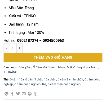
Màu Sắc: Trắng
Xuất xứ : TENKO
Bảo hành : 12 năm
Tình trạng : Mới 100%
Hotline:
0902187274 – 0934500963
Ổ Cắm 16A Công Nghiệp Chân Cắm Chuẩn Úc TK-TT-08 Trắng 
THÊM VÀO GIỎ HÀNG
Danh mục:
Công Tắc, Ổ Cắm Mặt Vuông Nhựa
,
Mặt Vuông Nhựa Trắng
,
TT TRẮNG
Thẻ:
ổ cắm 16a
,
ổ cắm 3 chấu 16a chữ i
,
ổ cắm 3 chấu chữ i
,
ổ cắm công
nghiệp
,
ổ cắm công nghiệp 16a
,
ổ cắm điện công nghiệp