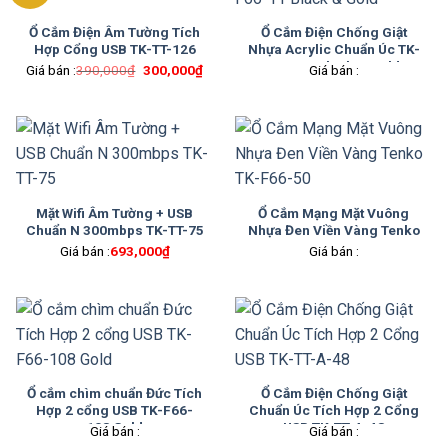
Ổ Cắm Điện Âm Tường Tích
Ổ Cắm Điện Chống Giật
Hợp Cổng USB TK-TT-126
Nhựa Acrylic Chuẩn Úc TK-
F66-11 Black & Gold
Giá
Giá
Giá bán :
390,000
₫
300,000
₫
Giá bán :
gốc
hiện
là:
tại
390,000₫.
là:
300,000₫.
Mặt Wifi Âm Tường + USB
Ổ Cắm Mạng Mặt Vuông
Chuẩn N 300mbps TK-TT-75
Nhựa Đen Viền Vàng Tenko
TK-F66-50
Giá bán :
693,000
₫
Giá bán :
Ổ cắm chìm chuẩn Đức Tích
Ổ Cắm Điện Chống Giật
Hợp 2 cổng USB TK-F66-
Chuẩn Úc Tích Hợp 2 Cổng
108 Gold
USB TK-TT-A-48
Giá bán :
Giá bán :