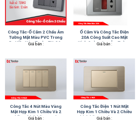
Công Tắc-Ổ Cắm 2 Chấu Âm
Ổ Cắm Và Công Tắc Điện
Tường Mặt Màu PVC Trong
20A Công Suất Cao Mặt
Bo Viền Xám Tenko TK-C9-
Kính Cường Lực Âm Tường
Giá bán :
Giá bán :
G023
Tenko TK-C18-080 Xám
Công Tắc 4 Nút Màu Vàng
Công Tắc Điện 1 Nút Mặt
Mặt Hợp Kim 1 Chiều Và 2
Hợp Kim 1 Chiều Và 2 Chiều
Chiều Chính hãng Tenko
Chính hãng Tenko TK-C7G-
Giá bán :
Giá bán :
TK-C7G-04
01 Vàng