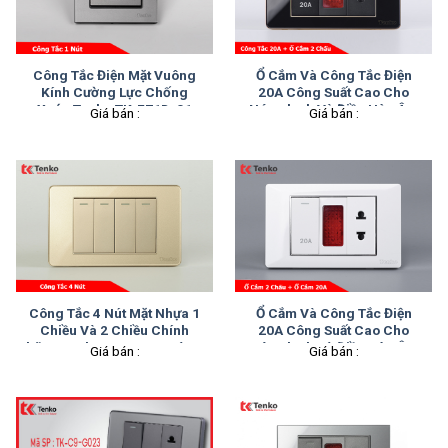
Công Tắc Điện Mặt Vuông
Ổ Cắm Và Công Tắc Điện
Kính Cường Lực Chống
20A Công Suất Cao Cho
Xước Tenko TK-F71D-01
Nóng lạnh Và Điều Hòa Âm
Giá bán :
Giá bán :
Xám
Tường Mặt Nhựa Màu Đen
Viền Vàng Tenko TK-C26-
080
Công Tắc 4 Nút Mặt Nhựa 1
Ổ Cắm Và Công Tắc Điện
Chiều Và 2 Chiều Chính
20A Công Suất Cao Cho
hãng Tenko TK-C9-04 Vàng
Nóng lạnh Và Điều Hòa Âm
Giá bán :
Giá bán :
Tường Mặt Nhựa Trắng Viền
Bạc Tenko TK-C27-080