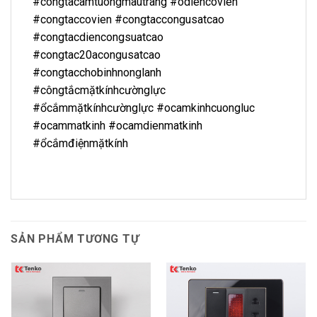
#congtacamtuongmautrang #odiencovien
#congtaccovien #congtaccongusatcao
#congtacdiencongsuatcao
#congtac20acongusatcao
#congtacchobinhnonglanh
#côngtắcmặtkínhcườnglực
#ổcắmmặtkínhcườnglực #ocamkinhcuongluc
#ocammatkinh #ocamdienmatkinh
#ổcắmđiệnmặtkính
SẢN PHẨM TƯƠNG TỰ