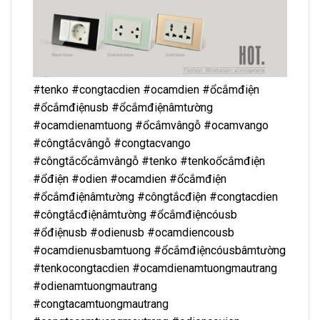
#tenko #congtacdien #ocamdien #ổcắmđiện
#ổcắmđiệnusb #ổcắmđiệnâmtường
#ocamdienamtuong #ổcắmvângỗ #ocamvango
#côngtắcvângỗ #congtacvango
#côngtắcổcắmvângỗ #tenko #tenkoổcắmđiện
#ổđiện #odien #ocamdien #ổcắmđiện
#ổcắmđiệnâmtường #côngtắcđiện #congtacdien
#côngtắcđiệnâmtường #ổcắmđiệncóusb
#ổđiệnusb #odienusb #ocamdiencousb
#ocamdienusbamtuong #ổcắmđiệncóusbâmtường
#tenkocongtacdien #ocamdienamtuongmautrang
#odienamtuongmautrang
#congtacamtuongmautrang