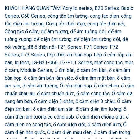
KHÁCH HÀNG QUAN TÂM: Acrylic series, B20 Series, Basic
Series, C60 Series, công tắc âm tường, cong tac dien, công
tắc điện âm tường, Công tắc điện đẹp, công tắc điện nổi,
Công tắc ổ cắm, đế âm tường, đế âm tường đôi, đế âm
tường vuông, đế điện âm tường, đế điện âm tường đôi, đế
nổi vuông, đế ổ điện nổi, F21 Series, F71 Series, F72
Series, F73 Series, hộp điện âm bàn họp, hộp ổ cắm lắp âm
bàn, lg tech, LG-B21-066, LG-F1.1 Series, mặt công tắc, mặt
ổ cắm, Module Series, Ổ âm bàn, ổ cắm âm bàn, ổ cắm âm
bàn họp, ổ cắm âm bàn làm việc, ổ cắm âm mặt bàn, ổ cắm
âm sàn, ổ cắm âm tường, Ổ cắm bàn họp, ổ cắm chìm, ổ cắm
chuẩn châu âu, ổ cắm chuẩn đức, ổ cắm công tắc, Ổ cắm đa
năng âm bàn, ổ cắm điện 3 chân, ổ cắm điện 3 chấu, Ổ cắm
điện âm bàn, ổ cắm điện âm sàn, ổ cắm điện âm tường, ổ
cắm điện âm tường có cổng usb, ổ cắm điện chống giật, ổ
cắm điện có công tắc, ổ cắm điện đôi, ổ cắm điện đơn, Ổ
cắm điện hàn quốc, Ổ cắm điện màu đen, ổ cắm điện trong