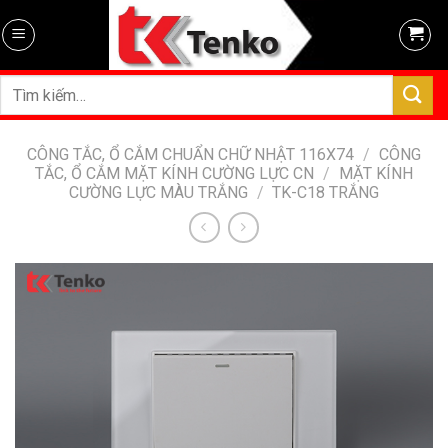
Skip
to
content
Tìm
kiếm:
CÔNG TẮC, Ổ CẮM CHUẨN CHỮ NHẬT 116X74
/
CÔNG
TẮC, Ổ CẮM MẶT KÍNH CƯỜNG LỰC CN
/
MẶT KÍNH
CƯỜNG LỰC MÀU TRẮNG
/
TK-C18 TRẮNG