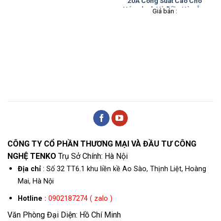
20A Công Suất Cao Cho
Nóng lạnh Và Điều Hòa Âm
Giá bán :
Tường Mặt Nhựa Màu Đen
Viền Vàng Tenko TK-C26-
080
CÔNG TY CỔ PHẦN THƯƠNG MẠI VÀ ĐẦU TƯ CÔNG
NGHỆ TENKO
Trụ Sở Chính: Hà Nội
Địa chỉ
: Số 32 TT6.1 khu liền kề Ao Sào, Thịnh Liệt, Hoàng
Mai, Hà Nội
Hotline
:
0902187274 ( zalo )
Văn Phòng Đại Diện: Hồ Chí Minh