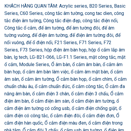
KHÁCH HÀNG QUAN TÂM: Acrylic series, B20 Series, Basic
Series, C60 Series, công tắc âm tường, cong tac dien, công
tắc điện âm tường, Công tắc điện đẹp, công tắc điện nổi,
Công tắc ổ cắm, đế âm tường, đế âm tường đôi, đế âm
tường vuông, đế điện âm tường, đế điện âm tường đôi, đế
nổi vuông, đế ổ điện nổi, F21 Series, F71 Series, F72
Series, F73 Series, hộp điện âm bàn họp, hộp ổ cắm lắp âm
bàn, lg tech, LG-B21-066, LG-F1.1 Series, mặt công tắc, mặt
ổ cắm, Module Series, Ổ âm bàn, ổ cắm âm bàn, ổ cắm âm
bàn họp, ổ cắm âm bàn làm việc, ổ cắm âm mặt bàn, ổ cắm
âm sàn, ổ cắm âm tường, Ổ cắm bàn họp, ổ cắm chìm, ổ cắm
chuẩn châu âu, ổ cắm chuẩn đức, ổ cắm công tắc, Ổ cắm đa
năng âm bàn, ổ cắm điện 3 chân, ổ cắm điện 3 chấu, Ổ cắm
điện âm bàn, ổ cắm điện âm sàn, ổ cắm điện âm tường, ổ
cắm điện âm tường có cổng usb, ổ cắm điện chống giật, ổ
cắm điện có công tắc, ổ cắm điện đôi, ổ cắm điện đơn, Ổ
cắm điện hàn quốc, Ổ cắm điện màu đen, ổ cắm điện trong
nhà tắm, Ổ cắm đôi 3 chấu, ổ cắm usb âm tường, ổ điện âm