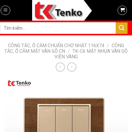
Skip
to
content
Tìm
kiếm:
CÔNG TẮC, Ổ CẮM CHUẨN CHỮ NHẬT 116X74
/
CÔNG
TẮC, Ổ CẮM MẶT VÂN GỖ CN
/
TK-C6 MẶT NHỰA VÂN GỖ
VIỀN VÀNG