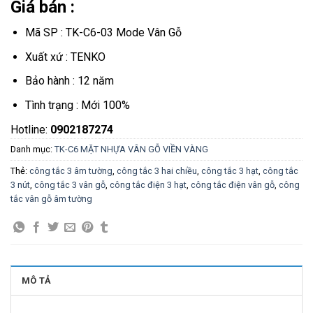
Giá bán :
Mã SP : TK-C6-03 Mode Vân Gỗ
Xuất xứ : TENKO
Bảo hành : 12 năm
Tình trạng : Mới 100%
Hotline:
0902187274
Danh mục:
TK-C6 MẶT NHỰA VÂN GỖ VIỀN VÀNG
Thẻ:
công tắc 3 âm tường
,
công tắc 3 hai chiều
,
công tắc 3 hạt
,
công tắc
3 nút
,
công tắc 3 vân gỗ
,
công tắc điện 3 hạt
,
công tắc điện vân gỗ
,
công
tắc vân gỗ âm tường
MÔ TẢ