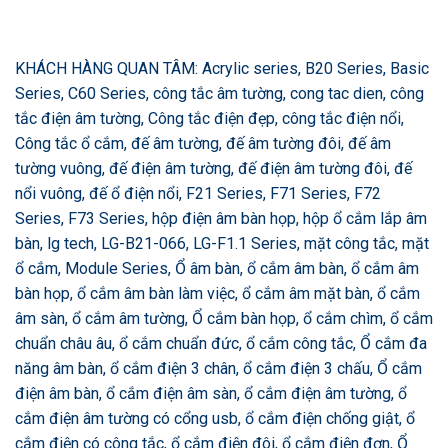
KHÁCH HÀNG QUAN TÂM: Acrylic series, B20 Series, Basic
Series, C60 Series, công tắc âm tường, cong tac dien, công
tắc điện âm tường, Công tắc điện đẹp, công tắc điện nổi,
Công tắc ổ cắm, đế âm tường, đế âm tường đôi, đế âm
tường vuông, đế điện âm tường, đế điện âm tường đôi, đế
nổi vuông, đế ổ điện nổi, F21 Series, F71 Series, F72
Series, F73 Series, hộp điện âm bàn họp, hộp ổ cắm lắp âm
bàn, lg tech, LG-B21-066, LG-F1.1 Series, mặt công tắc, mặt
ổ cắm, Module Series, Ổ âm bàn, ổ cắm âm bàn, ổ cắm âm
bàn họp, ổ cắm âm bàn làm việc, ổ cắm âm mặt bàn, ổ cắm
âm sàn, ổ cắm âm tường, Ổ cắm bàn họp, ổ cắm chìm, ổ cắm
chuẩn châu âu, ổ cắm chuẩn đức, ổ cắm công tắc, Ổ cắm đa
năng âm bàn, ổ cắm điện 3 chân, ổ cắm điện 3 chấu, Ổ cắm
điện âm bàn, ổ cắm điện âm sàn, ổ cắm điện âm tường, ổ
cắm điện âm tường có cổng usb, ổ cắm điện chống giật, ổ
cắm điện có công tắc, ổ cắm điện đôi, ổ cắm điện đơn, Ổ