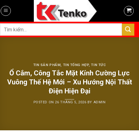
Skip
to
content
Tìm
kiếm:
TIN SẢN PHẨM
,
TIN TỔNG HỢP
,
TIN TỨC
Ổ Cắm, Công Tắc Mặt Kính Cường Lực
Vuông Thế Hệ Mới – Xu Hướng Nội Thất
Điện Hiện Đại
POSTED ON
26 THÁNG 5, 2026
BY
ADMIN